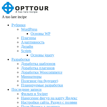
A tuo lare incipe
Рубрики
WordPress
Основы WP
Плагины
Адаптивность
Дизайн
Scripts
Основы jquery
Разработки
Доработка шаблонов
Доработка плагинов
Доработки Woocommerce
Миниатюры
Полезное (на будущее)
Планируемые разработки
Последние записи
Фильтр в Swiper
Нанесение фигур на карту Яндекс
Настройки сайта. Раздел с полями
Поле Иконка + подпись