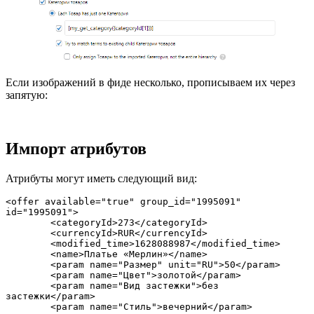
Если изображений в фиде несколько, прописываем их через
запятую:
Импорт атрибутов
Атрибуты могут иметь следующий вид:
<offer available="true" group_id="1995091" 
id="1995091">

	<categoryId>273</categoryId>

	<currencyId>RUR</currencyId>

	<modified_time>1628088987</modified_time>

	<name>Платье «Мерлин»</name>

	<param name="Размер" unit="RU">50</param>

	<param name="Цвет">золотой</param>

	<param name="Вид застежки">без 
застежки</param>

	<param name="Стиль">вечерний</param>
