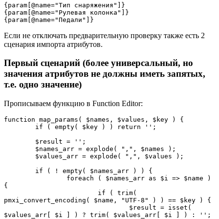
{param[@name="Тип снаряжения"]}

{param[@name="Рулевая колонка"]}

{param[@name="Педали"]}
Если не отключать предварительную проверку также есть 2
сценария импорта атрибутов.
Первый сценарий (более универсальный, но
значения атрибутов не должны иметь запятых,
т.е. одно значение)
Прописываем функцию в Function Editor:
function map_params( $names, $values, $key ) {

	if ( empty( $key ) ) return ''; 

	$result = '';

	$names_arr = explode( ",", $names );

	$values_arr = explode( ",", $values );

	if ( ! empty( $names_arr ) ) {

		foreach ( $names_arr as $i => $name ) 
{ 

			if ( trim( 
pmxi_convert_encoding( $name, "UTF-8" ) ) == $key ) {

				$result = isset( 
$values_arr[ $i ] ) ? trim( $values_arr[ $i ] ) : '';
