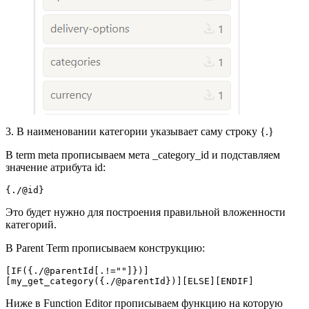
3. В наименовании категории указывает саму строку {.}
В term meta прописываем мета _category_id и подставляем
значение атрибута id:
{./@id}
Это будет нужно для построения правильной вложенности
категорий.
В Parent Term прописываем конструкцию:
[IF({./@parentId[.!=""]})]
[my_get_category({./@parentId})][ELSE][ENDIF]
Ниже в Function Editor прописываем функцию на которую