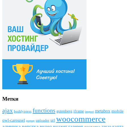
Метки
ajax
funсtions
metabox
mobile
gutenberg
iframe
buddypress
import
woocommerce
owl-carousel
url
uploader
popup
админка
верстка
видео
виджет
карта
галерея
заказ
доставка