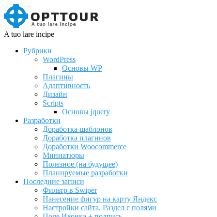
A tuo lare incipe
Рубрики
WordPress
Основы WP
Плагины
Адаптивность
Дизайн
Scripts
Основы jquery
Разработки
Доработка шаблонов
Доработка плагинов
Доработки Woocommerce
Миниатюры
Полезное (на будущее)
Планируемые разработки
Последние записи
Фильтр в Swiper
Нанесение фигур на карту Яндекс
Настройки сайта. Раздел с полями
Поле Иконка + подпись