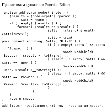
Прописываем функцию в Function Editor:
function add_param_nodes( $node ) {

    $results = $node->xpath( 'param' );

	  $att = 'name';

    if ( !empty( $results ) ) {

        foreach( $results as $result ) {

			$atts = (string) $result-
>attributes();

			$atts = trim( 
pmxi_convert_encoding( $atts, "UTF-8" ) );

			if ( ! empty( $atts ) && $atts 
== 'Возраст' ) {

				$node->addChild( 
'Возраст', $result->__toString() );

			} elseif ( ! empty( $atts ) && 
$atts == 'Пол' ) {

				$node->addChild( 
'Пол', $result->__toString() );

			} elseif ( ! empty( $atts ) && 
$atts == 'Размер' ) {

				$node->addChild( 
'Размер', $result->__toString() );

			}

		}

    }

    return $node;

}

add_filter( 'wpallimport_xml_row', 'add_param_nodes', 