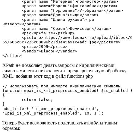
	<param name="Материал">полиэстер</param>

	<param name="Модель">фантазийная</param>

	<param name="Горловина">V-образная</param>

	<param name="Длина">миди</param>

	<param name="Длина рукава">три 
четверти</param>

	<param name="Сезон">Демисезон</param>

	<pickup>false</pickup>

	<picture>https://www.leomax.ru/upload/iblock/6
65/665c6c7226c68896b23d3e45a91c4adc.jpg</picture>

	<price>2999</price>

	<vendor>BlagoF</vendor>

</offer>
XPath не позволяет делать запросы с кириллическими
символами, если не отключить предварительную обработку
XML, добавив этот код в файл functions.php
// Использовать при импорте кириллические символы

function wpai_is_xml_preprocess_enabled( $is_enabled ) 
{

	return false;

}

add_filter( 'is_xml_preprocess_enabled', 
'wpai_is_xml_preprocess_enabled', 10, 1 );
Теперь будет возможность подставлять атрибуты таким
образом: