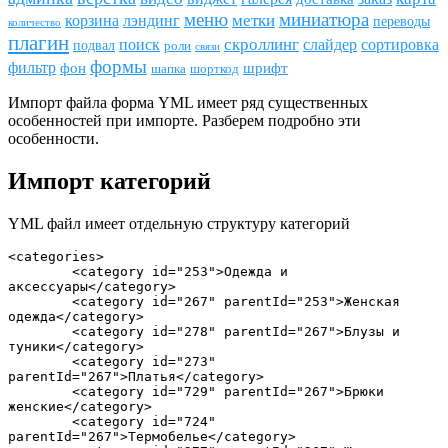
меню
миниатюра
метки
лэндинг
корзина
переводы
количество
плагин
скроллинг
поиск
сортировка
слайдер
подвал
роли
связи
формы
фильтр
фон
шрифт
шапка
шорткод
Импорт файла форма YML имеет ряд существенных
особенностей при импорте. Разберем подробно эти
особенности.
Импорт категорий
YML файл имеет отдельную структуру категорий
<categories>

	<category id="253">Одежда и 
аксессуары</category>

	<category id="267" parentId="253">Женская 
одежда</category>

	<category id="278" parentId="267">Блузы и 
туники</category>

	<category id="273" 
parentId="267">Платья</category>

	<category id="729" parentId="267">Брюки 
женские</category>

	<category id="724" 
parentId="267">Термобелье</category>
