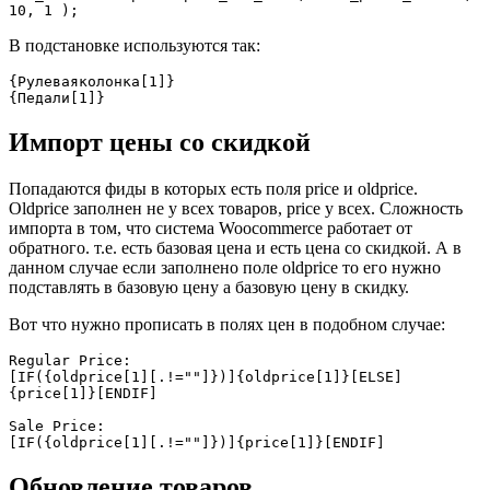
10, 1 );
В подстановке используются так:
{Рулеваяколонка[1]}

{Педали[1]}
Импорт цены со скидкой
Попадаются фиды в которых есть поля price и oldprice.
Oldprice заполнен не у всех товаров, price у всех. Сложность
импорта в том, что система Woocommerce работает от
обратного. т.е. есть базовая цена и есть цена со скидкой. А в
данном случае если заполнено поле oldprice то его нужно
подставлять в базовую цену а базовую цену в скидку.
Вот что нужно прописать в полях цен в подобном случае:
Regular Price:

[IF({oldprice[1][.!=""]})]{oldprice[1]}[ELSE]
{price[1]}[ENDIF]

Sale Price:

[IF({oldprice[1][.!=""]})]{price[1]}[ENDIF]
Обновление товаров