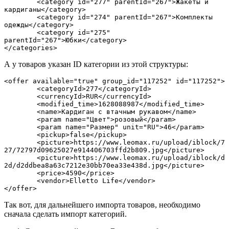
	<category id="277" parentId="267">Жакеты и 
кардиганы</category>

	<category id="274" parentId="267">Комплекты 
одежды</category>

	<category id="275" 
parentId="267">Юбки</category>

</categories>
А у товаров указан ID категории из этой структуры:
<offer available="true" group_id="117252" id="117252">

	<categoryId>277</categoryId>

	<currencyId>RUR</currencyId>

	<modified_time>1628088987</modified_time>

	<name>Кардиган с втачным рукавом</name>

	<param name="Цвет">розовый</param>

	<param name="Размер" unit="RU">46</param>

	<pickup>false</pickup>

	<picture>https://www.leomax.ru/upload/iblock/7
27/72797d09625027e914406703ffd2b809.jpg</picture>

	<picture>https://www.leomax.ru/upload/iblock/d
2d/d2ddbea8a63c7212e30bb70ea33e438d.jpg</picture>

	<price>4590</price>

	<vendor>Elletto Life</vendor>

</offer>
Так вот, для дальнейшего импорта товаров, необходимо
сначала сделать импорт категорий.