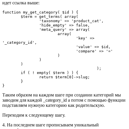
идет ссылка выше:
function my_get_category( $id ) {

	$term = get_terms( array(

		'taxonomy' => 'product_cat',

		'hide_empty' => false,

		'meta_query' => array(

			array(

				'key' => 
'_category_id',

				'value' => $id,

				'compare' => '='

			)

		)

	)

					 );

	if ( ! empty( $term ) ) {

		return $term[0]->slug;

	}

}
Таким образом на каждом шаге при создании категорий мы
заводим для каждой _category_id а потом с помощью функции
подставляем нужную категорию как родительскую.
Переходим к следующему шагу.
4. На последнем шаге прописываем уникальный