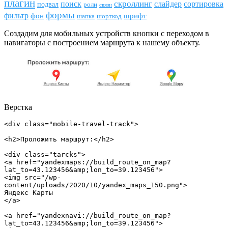
плагин
скроллинг
поиск
сортировка
слайдер
подвал
роли
связи
формы
фильтр
фон
шрифт
шапка
шорткод
Создадим для мобильных устройств кнопки с переходом в
навигаторы с построением маршрута к нашему объекту.
Верстка
<div class="mobile-travel-track">

<h2>Проложить маршрут:</h2>

<div class="tarcks">

<a href="yandexmaps://build_route_on_map?
lat_to=43.123456&amp;lon_to=39.123456">

<img src="/wp-
content/uploads/2020/10/yandex_maps_150.png">

Яндекс Карты

</a>

<a href="yandexnavi://build_route_on_map?
lat_to=43.123456&amp;lon_to=39.123456">
