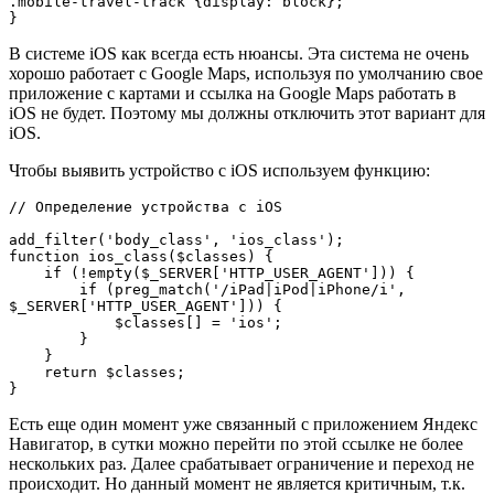
.mobile-travel-track {display: block};

}
В системе iOS как всегда есть нюансы. Эта система не очень
хорошо работает с Google Maps, используя по умолчанию свое
приложение с картами и ссылка на Google Maps работать в
iOS не будет. Поэтому мы должны отключить этот вариант для
iOS.
Чтобы выявить устройство с iOS используем функцию:
// Определение устройства с iOS

add_filter('body_class', 'ios_class');

function ios_class($classes) {

    if (!empty($_SERVER['HTTP_USER_AGENT'])) {

        if (preg_match('/iPad|iPod|iPhone/i', 
$_SERVER['HTTP_USER_AGENT'])) {

            $classes[] = 'ios';

        }

    }

    return $classes;

}
Есть еще один момент уже связанный с приложением Яндекс
Навигатор, в сутки можно перейти по этой ссылке не более
нескольких раз. Далее срабатывает ограничение и переход не
происходит. Но данный момент не является критичным, т.к.