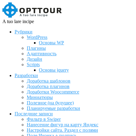
A tuo lare incipe
Рубрики
WordPress
Основы WP
Плагины
Адаптивность
Дизайн
Scripts
Основы jquery
Разработки
Доработка шаблонов
Доработка плагинов
Доработки Woocommerce
Миниатюры
Полезное (на будущее)
Планируемые разработки
Последние записи
Фильтр в Swiper
Нанесение фигур на карту Яндекс
Настройки сайта. Раздел с полями
Поле Иконка + подпись