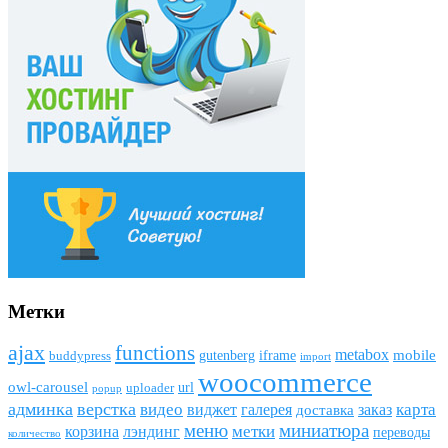
Метки
ajax
funсtions
metabox
mobile
gutenberg
iframe
buddypress
import
woocommerce
owl-carousel
url
uploader
popup
админка
верстка
видео
виджет
карта
галерея
заказ
доставка
меню
миниатюра
метки
лэндинг
корзина
переводы
количество