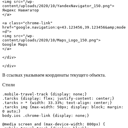
<img src="/wp-
content/uploads/2020/10/YandexNavigator_150.png">

Яндекс Навигатор

</a>

<a class="chrome-link" 
href="google.navigation:q=43.123456,39.123456&amp;mode
=d">

<img src="/wp-
content/uploads/2020/10/Maps_Logo_150.png">

Google Maps

</a>

</div>

</div>
В ссылках указываем координаты текущего объекта.
Стили
.mobile-travel-track {display: none;}

.tarcks {display: flex; justify-content: center;}

.tarcks > * {width: 33.33%; text-align: center;}

.tarcks img {max-width: 50px; display: block; margin: 
0 auto;}

body.ios .chrome-link {display: none;}

@media screen and (max-device-width: 800px) { 
