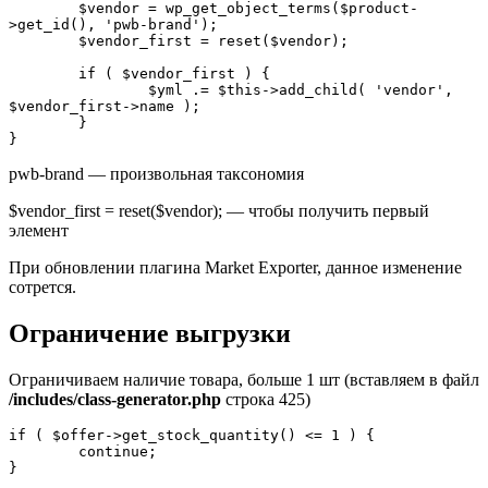
	$vendor = wp_get_object_terms($product-
>get_id(), 'pwb-brand');

	$vendor_first = reset($vendor);

	if ( $vendor_first ) {

		$yml .= $this->add_child( 'vendor', 
$vendor_first->name );

	}

}
pwb-brand — произвольная таксономия
$vendor_first = reset($vendor); — чтобы получить первый
элемент
При обновлении плагина Market Exporter, данное изменение
сотрется.
Ограничение выгрузки
Ограничиваем наличие товара, больше 1 шт (вставляем в файл
/includes/class-generator.php
строка 425)
if ( $offer->get_stock_quantity() <= 1 ) {

	continue;

}