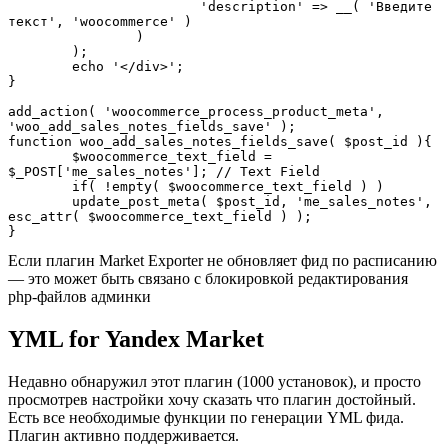
			'description' => __( 'Введите 
текст', 'woocommerce' ) 

		) 

	); 

	echo '</div>';

}

add_action( 'woocommerce_process_product_meta', 
'woo_add_sales_notes_fields_save' );

function woo_add_sales_notes_fields_save( $post_id ){

	$woocommerce_text_field = 
$_POST['me_sales_notes']; // Text Field

	if( !empty( $woocommerce_text_field ) )

	update_post_meta( $post_id, 'me_sales_notes', 
esc_attr( $woocommerce_text_field ) );

}
Если плагин Market Exporter не обновляет фид по расписанию
— это может быть связано с блокировкой редактирования
php-файлов админки
YML for Yandex Market
Недавно обнаружил этот плагин (1000 установок), и просто
просмотрев настройки хочу сказать что плагин достойный.
Есть все необходимые функции по генерации YML фида.
Плагин активно поддерживается.