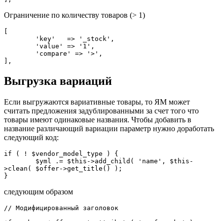
Ограничение по количеству товаров (> 1)
[

	'key'   => '_stock',

	'value' => '1',

	'compare' => '>',

],
Выгрузка вариаций
Если выгружаются вариативные товары, то ЯМ может
считать предложения задублированными за счет того что
товары имеют одинаковые названия. Чтобы добавить в
название различающий вариации параметр нужно доработать
следующий код:
if ( ! $vendor_model_type ) {

	$yml .= $this->add_child( 'name', $this-
>clean( $offer->get_title() );

}
следующим образом
// Модифицированный заголовок
