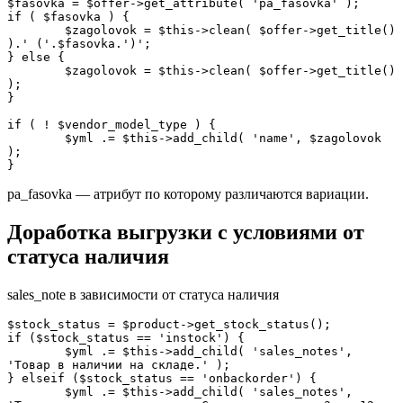
$fasovka = $offer->get_attribute( 'pa_fasovka' );

if ( $fasovka ) {

	$zagolovok = $this->clean( $offer->get_title() 
).' ('.$fasovka.')';

} else {

	$zagolovok = $this->clean( $offer->get_title() 
);

}

if ( ! $vendor_model_type ) {

	$yml .= $this->add_child( 'name', $zagolovok 
);

}
pa_fasovka — атрибут по которому различаются вариации.
Доработка выгрузки с условиями от
статуса наличия
sales_note в зависимости от статуса наличия
$stock_status = $product->get_stock_status();

if ($stock_status == 'instock') {

	$yml .= $this->add_child( 'sales_notes', 
'Товар в наличии на складе.' );

} elseif ($stock_status == 'onbackorder') {

	$yml .= $this->add_child( 'sales_notes', 