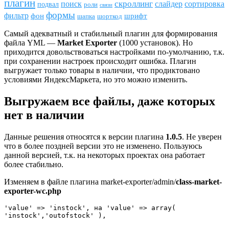
плагин
скроллинг
поиск
сортировка
слайдер
подвал
роли
связи
формы
фильтр
фон
шрифт
шапка
шорткод
Самый адекватный и стабильный плагин для формирования
файла YML —
Market Exporter
(1000 установок). Но
приходится довольствоваться настройками по-умолчанию, т.к.
при сохранении настроек происходит ошибка. Плагин
выгружает только товары в наличии, что продиктовано
условиями ЯндексМаркета, но это можно изменить.
Выгружаем все файлы, даже которых
нет в наличии
Данные решения относятся к версии плагина
1.0.5
. Не уверен
что в более поздней версии это не изменено. Пользуюсь
данной версией, т.к. на некоторых проектах она работает
более стабильно.
Изменяем в файле плагина market-exporter/admin/
class-market-
exporter-wc.php
'value' => 'instock', на 'value' => array( 
'instock','outofstock' ), 