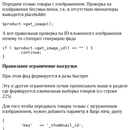
Передаем только товары с изображением. Проверка на
изображение бессмысленна, т.к. в отсутствии миниатюры
выводится placeholder
$product->get_image();
А вот правильная проверка на ID вложенного изображения
почему то стопорит генерацию фида
if ( $product->get_image_id() == "" ) {

	continue;

}
Правильное ограничение выгрузки
При этом фид формируется в разы быстрее
Эту и другие ограничения лучше прописывать выше в разделе
где формируется изначальная выборка товаров (со строки
225).
Для того чтобы передавать товары только с загруженным
изображением, нужно добавить параметр в $args meta_query
[

	'key'   => '_thumbnail_id',

],