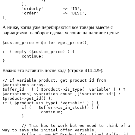
	],

	'orderby'        => 'ID',

	'order'          => 'DESC',

];
А ниже, когда уже перебираются все товары вместе с
вариациями, наоборот сделал условие на наличие цены:
$custom_price = $offer->get_price();

if ( empty ($custom_price) ) {

	continue;

}
Важно это вставить после кода (строки 414-429):
// If variable product, get product id from 
$variations array.

$offer_id = ( ( $product->is_type( 'variable' ) ) ? 
$variations[ $variation_count ]['variation_id'] : 
$product->get_id() );

if ( $product->is_type( 'variable' ) ) {

	if ( ! $offer->is_in_stock() ) {

		continue;

	}

	// This has to work but we need to think of a 
way to save the initial offer variable.

	$offer = new WC_Product_Variation( $offer_id 