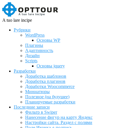
A tuo lare incipe
Рубрики
WordPress
Основы WP
Плагины
Адаптивность
Дизайн
Scripts
Основы jquery
Разработки
Доработка шаблонов
Доработка плагинов
Доработки Woocommerce
Миниатюры
Полезное (на будущее)
Планируемые разработки
Последние записи
Фильтр в Swiper
Нанесение фигур на карту Яндекс
Настройки сайта. Раздел с полями
Поле Иконка + подпись