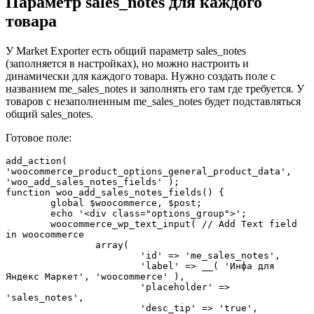
Параметр sales_notes для каждого
товара
У Market Exporter есть общий параметр sales_notes
(заполняется в настройках), но можно настроить и
динамически для каждого товара. Нужно создать поле с
названием me_sales_notes и заполнять его там где требуется. У
товаров с незаполненным me_sales_notes будет подставляться
общий sales_notes.
Готовое поле:
add_action( 
'woocommerce_product_options_general_product_data', 
'woo_add_sales_notes_fields' );

function woo_add_sales_notes_fields() {

	global $woocommerce, $post;

	echo '<div class="options_group">'; 

	woocommerce_wp_text_input( // Add Text field 
in woocommerce 

		array( 

			'id' => 'me_sales_notes', 

			'label' => __( 'Инфа для 
Яндекс Маркет', 'woocommerce' ), 

			'placeholder' => 
'sales_notes', 

			'desc_tip' => 'true', 
