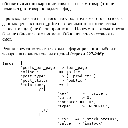
обновить именно вариации товара а не сам товар (это не
поможет), то товар попадает в фид.
Происходило это из-за того что у родительского товара в базе
данных цены в полях _price (в зависимости от количества
вариантов цен) не были прописаны. Почему то автоматически
база не обновила этот момент. Обновить это массово я не
смог.
Решил временно это так: скрыл в формировании выборки
товаров выводить товары с ценой (строки 227-246):
$args = [

	'posts_per_page' => $per_page,

	'offset'         => $offset,

	'post_type'      => [ 'product' ],

	'post_status'    => 'publish',

	'meta_query'     => [

		/*[

			'key'     => '_price',

			'value'   => 0,

			'compare' => '>',

			'type'    => 'NUMERIC',

		],*/

		[

			'key'   => '_stock_status',

			'value' => 'instock',

		],
