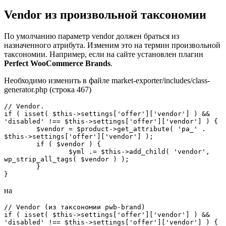
Vendor из произвольной таксономии
По умолчанию параметр vendor должен браться из
назначенного атрибута. Изменим это на термин произвольной
таксономии. Например, если на сайте установлен плагин
Perfect WooCommerce Brands
.
Необходимо изменить в файле market-exporter/includes/class-
generator.php (строка 467)
// Vendor.

if ( isset( $this->settings['offer']['vendor'] ) && 
'disabled' !== $this->settings['offer']['vendor'] ) {

	$vendor = $product->get_attribute( 'pa_' . 
$this->settings['offer']['vendor'] );

	if ( $vendor ) {

		$yml .= $this->add_child( 'vendor', 
wp_strip_all_tags( $vendor ) );

	}

}
на
// Vendor (из таксономии pwb-brand)

if ( isset( $this->settings['offer']['vendor'] ) && 
'disabled' !== $this->settings['offer']['vendor'] ) {
