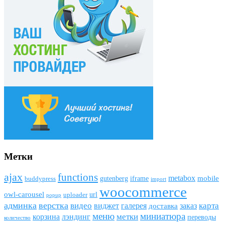
Метки
ajax
funсtions
metabox
mobile
gutenberg
iframe
buddypress
import
woocommerce
owl-carousel
url
uploader
popup
админка
верстка
видео
виджет
карта
галерея
заказ
доставка
меню
миниатюра
метки
лэндинг
корзина
переводы
количество