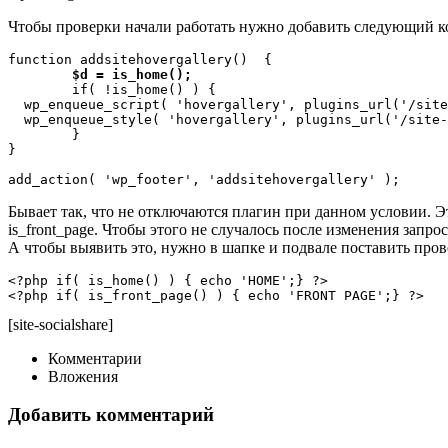
Чтобы проверки начали работать нужно добавить следующий к
function addsitehovergallery()  { 

$d = is_home();
	if( !is_home() ) {

  wp_enqueue_script( 'hovergallery', plugins_url('/site
  wp_enqueue_style( 'hovergallery', plugins_url('/site-
	}		

}  

add_action( 'wp_footer', 'addsitehovergallery' );
Бывает так, что не отключаются плагин при данном условии. Эт
is_front_page. Чтобы этого не случалось после изменения запрос
А чтобы выявить это, нужно в шапке и подвале поставить пров
<?php if( is_home() ) { echo 'HOME';} ?>

<?php if( is_front_page() ) { echo 'FRONT PAGE';} ?>
[site-socialshare]
Комментарии
Вложения
Добавить комментарий