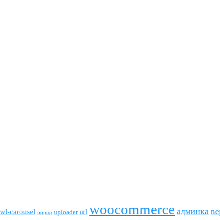
woocommerce
админка
ве
wl-carousel
url
uploader
popup