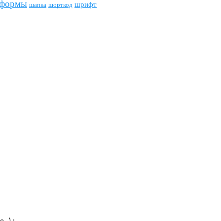
формы
шрифт
шапка
шорткод
e );
