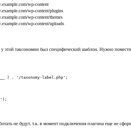
w.example.com/wp-content
w.example.com/wp-content/plugins
w.example.com/wp-content/themes
w.example.com/wp-content/uploads
 у этой таксономии был специфический шаблон. Нужно поместит
__ ) . '/taxonomy-label.php';

');
на работать не будут, т.к. в момент подключения плагина еще не 