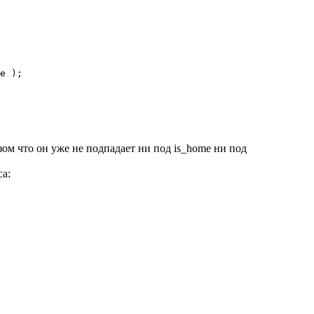
e );

зом что он уже не подпадает ни под is_home ни под
са: