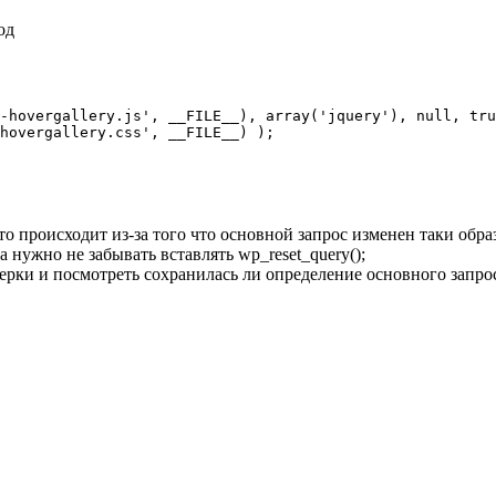
од
-hovergallery.js', __FILE__), array('jquery'), null, tru
hovergallery.css', __FILE__) );

о происходит из-за того что основной запрос изменен таки обра
а нужно не забывать вставлять wp_reset_query();
ерки и посмотреть сохранилась ли определение основного запро