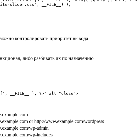
ite-slider.css', __FILE__) );

 можно контролировать приоритет вывода
нкционал, либо разбивать их по назначению
f', __FILE__ ); ?>" alt="close">
w.example.com
w.example.com or http://www.example.com/wordpress
w.example.com/wp-admin
w.example.com/wp-includes