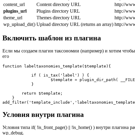
content_url
Content directory URL
http://ww
plugins_url
Plugins directory URL
http://ww
theme_url
Themes directory URL
http://ww
wp_upload_dir()
Upload directory URL (returns an array)
http://ww
Включить шаблон из плагина
Если мы создаем плагин таксономии (например) и хотим чтобы
его
function labeltaxonomies_template($template){

            if ( is_tax('label') ) {

                    $template = plugin_dir_path( __FILE
            }

        return $template;

    }

add_filter('template_include','labeltaxonomies_template
Условия внутри плагина
Условия типа if( !is_front_page() || !is_home() ) внутри плаги
wp_debug.