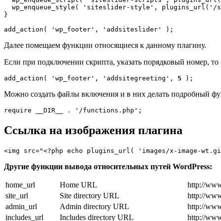
  wp_enqueue_style( 'siteslider-style', plugins_url('/s
}  

add_action( 'wp_footer', 'addsiteslider' );
Далее помещаем функции относящиеся к данному плагину.
Если при подключении скрипта, указать порядковый номер, то
add_action( 'wp_footer', 'addsitegreeting', 
5
 );
Можно создать файлы включения и в них делать подробный фу
require __DIR__ . '/functions.php';
Ссылка на изображения плагина
<img src="<?php echo plugins_url( 'images/x-image-wt.gi
Другие функции вывода относительных путей WordPress:
home_url
Home URL
http://ww
site_url
Site directory URL
http://ww
admin_url
Admin directory URL
http://ww
includes_url
Includes directory URL
http://ww