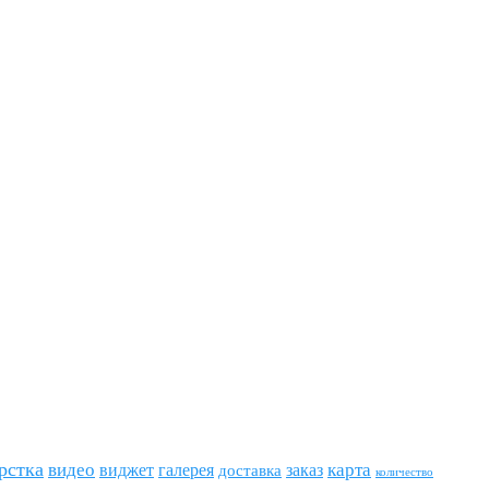
рстка
видео
виджет
карта
галерея
заказ
доставка
количество