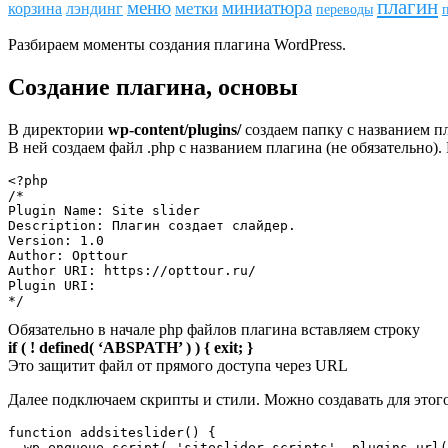
плагин
меню
миниатюра
метки
лэндинг
корзина
переводы
Разбираем моменты создания плагина WordPress.
Создание плагина, основы
В директории
wp-content/plugins/
создаем папку с названием п
В ней создаем файл .php с названием плагина (не обязательно
<?php

/*

Plugin Name: Site slider

Description: Плагин создает слайдер.

Version: 1.0

Author: Opttour

Author URI: https://opttour.ru/

Plugin URI:

*/
Обязательно в начале php файлов плагина вставляем строку
if ( ! defined( ‘ABSPATH’ ) ) { exit; }
Это защитит файл от прямого доступа через URL
Далее подключаем скрипты и стили. Можно создавать для этог
function addsiteslider() {  

  wp_enqueue_script( 'siteslider-scripts', plugins_url(