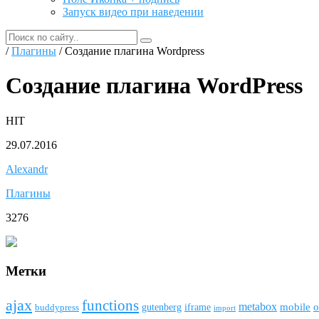
Запуск видео при наведении
/
Плагины
/ Создание плагина Wordpress
Создание плагина WordPress
HIT
29.07.2016
Alexandr
Плагины
3276
Метки
ajax
funсtions
metabox
mobile
o
gutenberg
iframe
buddypress
import