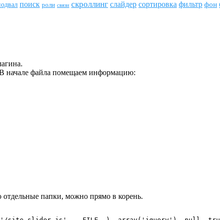
скроллинг
поиск
сортировка
фильтр
слайдер
фон
подвал
роли
связи
лагина.
). В начале файла помещаем информацию:
о отдельные папки, можно прямо в корень.
'/site-slider.js', __FILE__), array('jquery'), null, tru