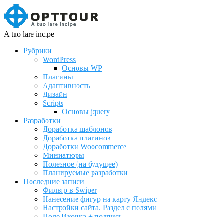
A tuo lare incipe
Рубрики
WordPress
Основы WP
Плагины
Адаптивность
Дизайн
Scripts
Основы jquery
Разработки
Доработка шаблонов
Доработка плагинов
Доработки Woocommerce
Миниатюры
Полезное (на будущее)
Планируемые разработки
Последние записи
Фильтр в Swiper
Нанесение фигур на карту Яндекс
Настройки сайта. Раздел с полями
Поле Иконка + подпись