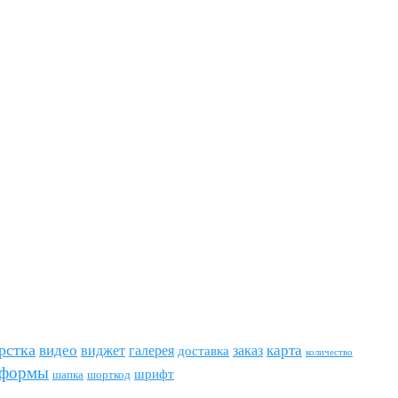
рстка
видео
виджет
карта
галерея
заказ
доставка
количество
формы
шрифт
шапка
шорткод