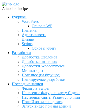
A tuo lare incipe
Рубрики
WordPress
Основы WP
Плагины
Адаптивность
Дизайн
Scripts
Основы jquery
Разработки
Доработка шаблонов
Доработка плагинов
Доработки Woocommerce
Миниатюры
Полезное (на будущее)
Планируемые разработки
Последние записи
Фильтр в Swiper
Нанесение фигур на карту Яндекс
Настройки сайта. Раздел с полями
Поле Иконка + подпись
Запуск видео при наведении