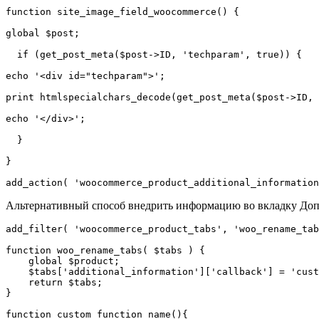
function site_image_field_woocommerce() {

global $post;

  if (get_post_meta($post->ID, 'techparam', true)) {  

echo '<div id="techparam">';

print htmlspecialchars_decode(get_post_meta($post->ID, 
echo '</div>';

  }  

}

add_action( 'woocommerce_product_additional_information
Альтернативный способ внедрить информацию во вкладку Доп. 
add_filter( 'woocommerce_product_tabs', 'woo_rename_tab
function woo_rename_tabs( $tabs ) {

    global $product;

    $tabs['additional_information']['callback'] = 'cust
    return $tabs;

}

function custom_function_name(){
