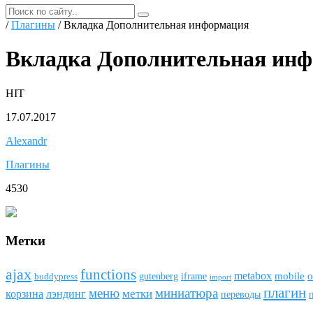
/
Плагины
/ Вкладка Дополнительная информация
Вкладка Дополнительная ин
HIT
17.07.2017
Alexandr
Плагины
4530
Метки
ajax
funсtions
metabox
mobile
o
gutenberg
iframe
buddypress
import
плагин
меню
миниатюра
метки
лэндинг
корзина
переводы