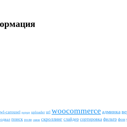
формация
woocommerce
админка
ве
wl-carousel
url
uploader
popup
скроллинг
поиск
сортировка
фильтр
слайдер
фон
подвал
роли
связи