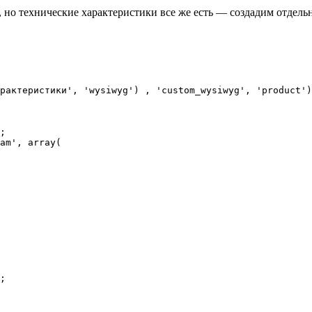
 но технические характеристики все же есть — создадим отдельн
рактеристики', 'wysiwyg') , 'custom_wysiwyg', 'product')
;

am', array(

;