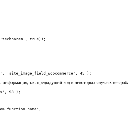
'techparam', true));

', 'site_image_field_woocommerce', 45 );
информация, т.к. предыдущий код в некоторых случаях не сраб
s', 98 );

om_function_name';
