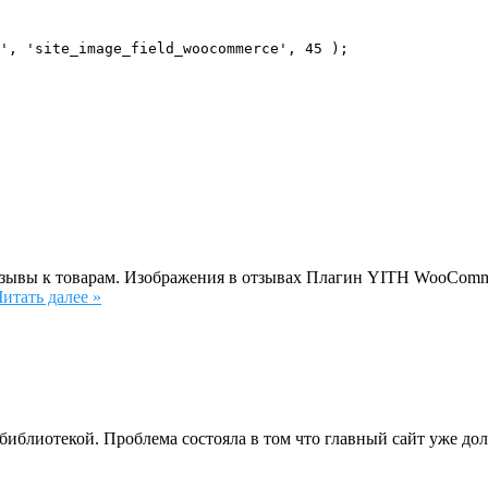
', 'site_image_field_woocommerce', 45 );
зывы к товарам. Изображения в отзывах Плагин YITH WooCommer
Читать далее »
иабиблиотекой. Проблема состояла в том что главный сайт уже до