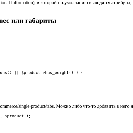
onal Information), в которой по-умолчанию выводятся атрибуты,
вес или габариты
ons() || $product->has_weight() ) { 

commerce/single-product/tabs. Можно либо что-то добавить в него
, $product );