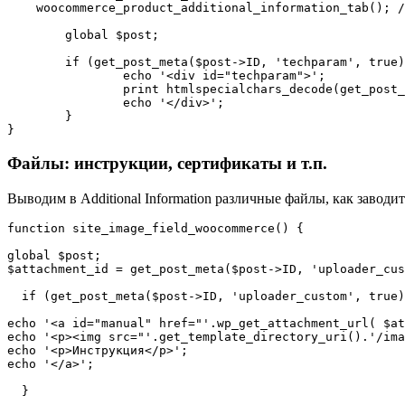
    woocommerce_product_additional_information_tab(); /
	global $post;

	if (get_post_meta($post->ID, 'techparam', true)) {  

		echo '<div id="techparam">';

		print htmlspecialchars_decode(get_post_meta($post->ID, 'techparam', true));

		echo '</div>';

	}

}
Файлы: инструкции, сертификаты и т.п.
Выводим в Additional Information различные файлы, как завод
function site_image_field_woocommerce() {

global $post;

$attachment_id = get_post_meta($post->ID, 'uploader_cus
  if (get_post_meta($post->ID, 'uploader_custom', true)
echo '<a id="manual" href="'.wp_get_attachment_url( $at
echo '<p><img src="'.get_template_directory_uri().'/ima
echo '<p>Инструкция</p>';

echo '</a>';

  }
