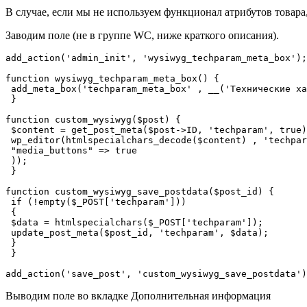
В случае, если мы не используем функционал атрибутов товара,
Заводим поле (не в группе WC, ниже краткого описания).
add_action('admin_init', 'wysiwyg_techparam_meta_box');

function wysiwyg_techparam_meta_box() {

 add_meta_box('techparam_meta_box' , __('Технические ха
 }

function custom_wysiwyg($post) {

 $content = get_post_meta($post->ID, 'techparam', true)
 wp_editor(htmlspecialchars_decode($content) , 'techpar
 "media_buttons" => true

 ));

 }

function custom_wysiwyg_save_postdata($post_id) {

 if (!empty($_POST['techparam']))

 {

 $data = htmlspecialchars($_POST['techparam']);

 update_post_meta($post_id, 'techparam', $data);

 }

 }

add_action('save_post', 'custom_wysiwyg_save_postdata')
Выводим поле во вкладке Дополнительная информация