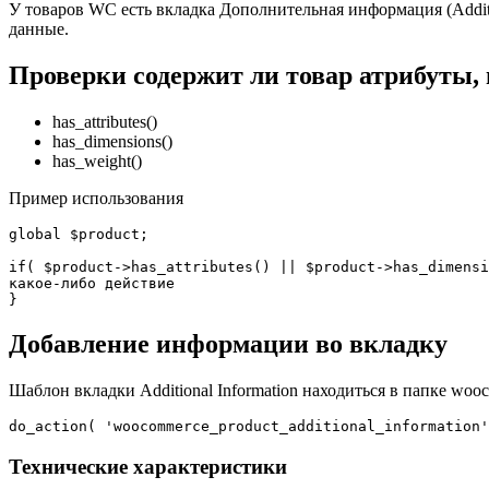
У товаров WC есть вкладка Дополнительная информация (Additi
данные.
Проверки содержит ли товар атрибуты, 
has_attributes()
has_dimensions()
has_weight()
Пример использования
global $product;

if( $product->has_attributes() || $product->has_dimensi
какое-либо действие

}
Добавление информации во вкладку
Шаблон вкладки Additional Information находиться в папке woo
do_action( 'woocommerce_product_additional_information'
Технические характеристики