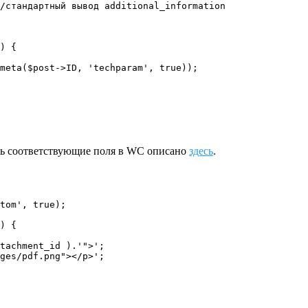
/стандартный вывод additional_information

ить соответствующие поля в WC описано
здесь
.
tom', true);

) {  

tachment_id ).'">';

ges/pdf.png"></p>';
