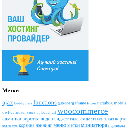
Метки
ajax
funсtions
metabox
mobile
gutenberg
iframe
buddypress
import
woocommerce
owl-carousel
url
uploader
popup
админка
верстка
видео
виджет
карта
галерея
заказ
доставка
меню
миниатюра
метки
лэндинг
корзина
переводы
количество