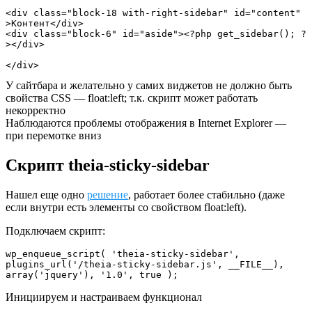
<div class="block-18 with-right-sidebar" id="content" 
>Контент</div>

<div class="block-6" id="aside"><?php get_sidebar(); ?
></div>

</div>
У сайтбара и желательно у самих виджетов не должно быть
свойства CSS — float:left; т.к. скрипт может работать
некорректно
Наблюдаются проблемы отображения в Internet Explorer —
при перемотке вниз
Скрипт theia-sticky-sidebar
Нашел еще одно
решение
, работает более стабильно (даже
если внутри есть элементы со свойством float:left).
Подключаем скрипт:
wp_enqueue_script( 'theia-sticky-sidebar', 
plugins_url('/theia-sticky-sidebar.js', __FILE__), 
array('jquery'), '1.0', true );
Инициируем и настраиваем функционал