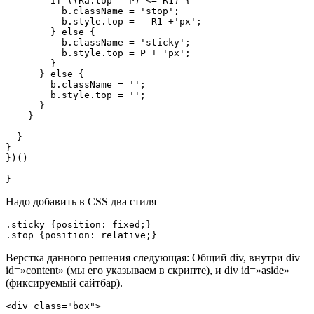
        if ((Ra.top - P) <= R1) {

          b.className = 'stop';

          b.style.top = - R1 +'px';

        } else {

          b.className = 'sticky';

          b.style.top = P + 'px';

        }

      } else {

        b.className = '';

        b.style.top = '';

      }

    }

  }

}

})()    

}
Надо добавить в CSS два стиля
.sticky {position: fixed;}

.stop {position: relative;}
Верстка данного решения следующая: Общий div, внутри div
id=»content» (мы его указываем в скрипте), и div id=»aside»
(фиксируемый сайтбар).
<div class="box">
