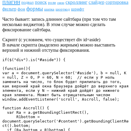
плагин
скроллинг
поиск
сортировка
слайдер
подвал
роли
связи
формы
фильтр
фон
шрифт
шапка
шорткод
Часто бывает: запись длиннее сайтбара (при том что там
несколько виджетов). В этом случае можно сделать
фиксирование сайтбара.
Скрипт (с условием, что существует div id=aside)
В начале скрипта (выделено жирным) можно выставить
верхний и нижний отступы фиксирования.
if($("div").is("#aside")) {

(function(){

var a = document.querySelector('#aside'), b = null, K 
= null, Z = 0, P = 60, N = 60;  // если у P ноль 
заменить на число, то блок будет прилипать до того, 
как верхний край окна браузера дойдёт до верхнего края 
элемента, если у N — нижний край дойдёт до нижнего 
края элемента. Может быть отрицательным числом

window.addEventListener('scroll', Ascroll, false);

function Ascroll() {

  var Ra = a.getBoundingClientRect(),

      R1bottom = 
document.querySelector('#content').getBoundingClientRe
ct().bottom;

  if (Ra.bottom < R1bottom) {
