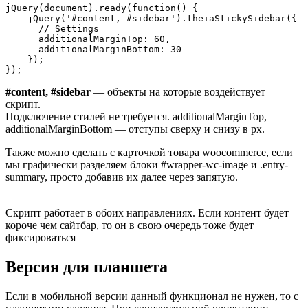
jQuery(document).ready(function() {

    jQuery('#content, #sidebar').theiaStickySidebar({

      // Settings

      additionalMarginTop: 60,

      additionalMarginBottom: 30

    });

});
#content, #sidebar
— объекты на которые воздействует
скрипт.
Подключение стилей не требуется. additionalMarginTop,
additionalMarginBottom — отступы сверху и снизу в px.
Также можно сделать с карточкой товара woocommerce, если
мы графически разделяем блоки #wrapper-wc-image и .entry-
summary, просто добавив их далее через запятую.
Cкрипт работает в обоих направлениях. Если контент будет
короче чем сайтбар, то он в свою очередь тоже будет
фиксироваться
Версия для планшета
Если в мобильной версии данный функционал не нужен, то с