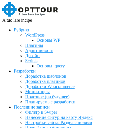
A tuo lare incipe
Рубрики
WordPress
Основы WP
Плагины
Адаптивность
Дизайн
Scripts
Основы jquery
Разработки
Доработка шаблонов
Доработка плагинов
Доработки Woocommerce
Миниатюры
Полезное (на будущее)
Планируемые разработки
Последние записи
Фильтр в Swiper
Нанесение фигур на карту Яндекс
Настройки сайта. Раздел с полями
Поле Иконка + подпись