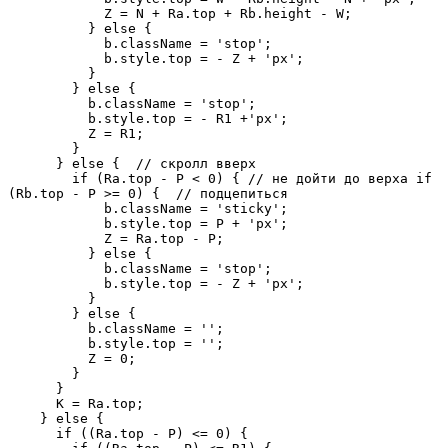
            Z = N + Ra.top + Rb.height - W;

          } else {

            b.className = 'stop';

            b.style.top = - Z + 'px';

          }

        } else {

          b.className = 'stop';

          b.style.top = - R1 +'px';

          Z = R1;

        }

      } else {  // скролл вверх

        if (Ra.top - P < 0) { // не дойти до верха if 
(Rb.top - P >= 0) {  // подцепиться

            b.className = 'sticky';

            b.style.top = P + 'px';

            Z = Ra.top - P;

          } else {

            b.className = 'stop';

            b.style.top = - Z + 'px';

          }

        } else {

          b.className = '';

          b.style.top = '';

          Z = 0;

        }

      }

      K = Ra.top;

    } else {

      if ((Ra.top - P) <= 0) {
