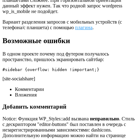
планшетами сложнее. При горизонтальной ориентации
данный эффект нужен. Так что родной запрос wordpress
wp_is_mobile не подойдет.
Вариант разделения запросов с мобильных устройств (с
телефона/с планшета) с помощью
плагина
.
Возможные ошибки
В одном проекте почему под футером получалось
пространство, пришлось экранировать сайтбар:
#sidebar {overflow: hidden !important;}
[site-socialshare]
Комментарии
Вложения
Добавить комментарий
Notice: Функция WP_Styles::add вызвана
неправильно
. Стиль
с дескриптором "editor-buttons" был поставлен в очередь с
незарегистрированными зависимостями: dashicons.
Дополнительную информацию можно найти на странице