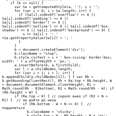
    if (b == null) {

      var Sa = getComputedStyle(a, ''), s = '';

      for (var i = 0; i < Sa.length; i++) {

        if (Sa[i].indexOf('overflow') == 0 || 
Sa[i].indexOf('padding') == 0 || 
Sa[i].indexOf('border') == 0 || 
Sa[i].indexOf('outline') == 0 || Sa[i].indexOf('box-
shadow') == 0 || Sa[i].indexOf('background') == 0) {

          s += Sa[i] + ': ' 
+Sa.getPropertyValue(Sa[i]) + '; '

        }

      }

      b = document.createElement('div');

      b.className = "stop";

      b.style.cssText = s + ' box-sizing: border-box; 
width: ' + a.offsetWidth + 'px;';

      a.insertBefore(b, a.firstChild);

      var l = a.childNodes.length;

      for (var i = 1; i < l; i++) { 
b.appendChild(a.childNodes[1]); } } var Rb = 
b.getBoundingClientRect(), Rh = Ra.top + Rb.height, W 
= document.documentElement.clientHeight, R1 = 
Math.round(Rh - R1bottom), R2 = Math.round(Rh - W); if 
(Rb.height > W) {

      if (Ra.top < K) { // скролл вниз if (R2 + N > 
R1) {  // не дойти до низа

          if (Rb.bottom - W + N <= 0) {  // 
подцепиться

            b.className = 'sticky';

            b.style.top = W - Rb.height - N + 'px';
