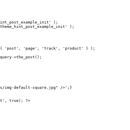
int_post_example_init' );

theme_hint_post_example_init' );

( 'post', 'page', 'track', 'product' ) );

query->the_post();

s/img-default-square.jpg" />';}

t', true); ?>
