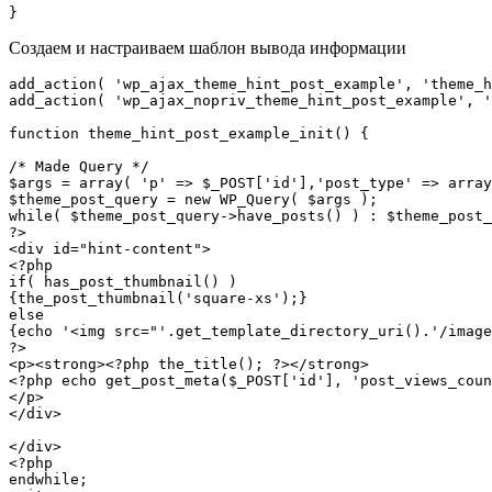
}
Создаем и настраиваем шаблон вывода информации
add_action( 'wp_ajax_theme_hint_post_example', 'theme_h
add_action( 'wp_ajax_nopriv_theme_hint_post_example', '
function theme_hint_post_example_init() {

/* Made Query */

$args = array( 'p' => $_POST['id'],'post_type' => array
$theme_post_query = new WP_Query( $args );

while( $theme_post_query->have_posts() ) : $theme_post_
?>

<div id="hint-content">

<?php

if( has_post_thumbnail() )

{the_post_thumbnail('square-xs');}

else

{echo '<img src="'.get_template_directory_uri().'/image
?>

<p><strong><?php the_title(); ?></strong>

<?php echo get_post_meta($_POST['id'], 'post_views_coun
</p>

</div>

</div>

<?php

endwhile;
