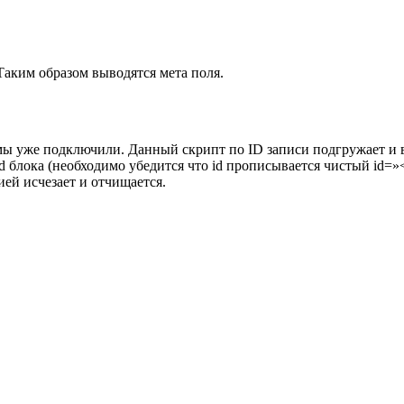
аким образом выводятся мета поля.
рый мы уже подключили. Данный скрипт по ID записи подгружае
d блока (необходимо убедится что id прописывается чистый id=»<
ией исчезает и отчищается.