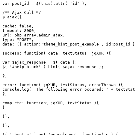
var post_id = $(this).attr( 'id' );

/** Ajax Call */

$.ajax({

cache: false,

timeout: 8000,

url: php_array.admin_ajax,

type: "POST",

data: ({ action:'theme_hint_post_example', id:post_id }
success: function( data, textStatus, jqXHR ){

var $ajax_response = $( data );

$( '#help-block' ).html( $ajax_response );

},

error: function( jqXHR, textStatus, errorThrown ){

console.log( 'The following error occured: ' + textStat
},

complete: function( jqXHR, textStatus ){

}

});

});

$( '.hentry' ).on( 'mouseleave', function( e ) {
