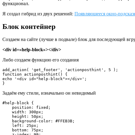
функционал.
Я создал гибрид из двух решений:
Появляющееся окно-подсказ
Блок контейнер
Создаем на сайте (лучше в подвале) блок для последующей вгр
<div id=»help-block»></div>
Либо создаем функцию его создания
add_action( 'get_footer', 'actionposthint', 5 );

function actionposthint() {

echo '<div id="help-block"></div>';

}
Задаём ему стили, изначально он невидимый
#help-block {

    position: fixed;

    width: 300px;

    height: 50px;

    background-color: #FFEB3B;

    left: 25px;

    bottom: 75px;

    z-index: 99;
