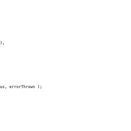
),

us, errorThrown );
