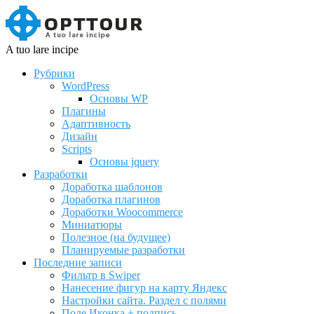
A tuo lare incipe
Рубрики
WordPress
Основы WP
Плагины
Адаптивность
Дизайн
Scripts
Основы jquery
Разработки
Доработка шаблонов
Доработка плагинов
Доработки Woocommerce
Миниатюры
Полезное (на будущее)
Планируемые разработки
Последние записи
Фильтр в Swiper
Нанесение фигур на карту Яндекс
Настройки сайта. Раздел с полями
Поле Иконка + подпись