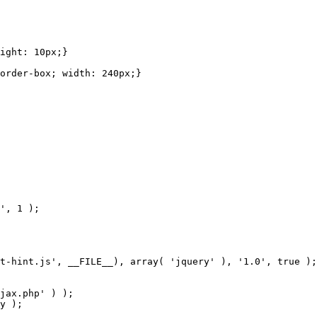
ight: 10px;}

order-box; width: 240px;}
', 1 );

t-hint.js', __FILE__), array( 'jquery' ), '1.0', true );

jax.php' ) );

y );
