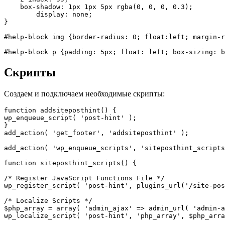
    box-shadow: 1px 1px 5px rgba(0, 0, 0, 0.3);

	display: none;

}

#help-block img {border-radius: 0; float:left; margin-r
#help-block p {padding: 5px; float: left; box-sizing: b
Скрипты
Создаем и подключаем необходимые скрипты:
function addsiteposthint() {

wp_enqueue_script( 'post-hint' );

}

add_action( 'get_footer', 'addsiteposthint' );

add_action( 'wp_enqueue_scripts', 'siteposthint_scripts
function siteposthint_scripts() {

/* Register JavaScript Functions File */

wp_register_script( 'post-hint', plugins_url('/site-pos
/* Localize Scripts */

$php_array = array( 'admin_ajax' => admin_url( 'admin-a
wp_localize_script( 'post-hint', 'php_array', $php_arra