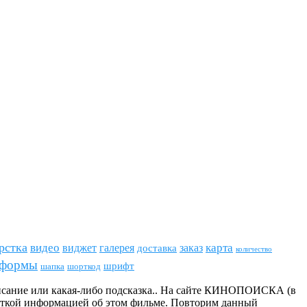
рстка
видео
виджет
карта
галерея
заказ
доставка
количество
формы
шрифт
шапка
шорткод
исание или какая-либо подсказка.. На сайте КИНОПОИСКА (в
краткой информацией об этом фильме. Повторим данный