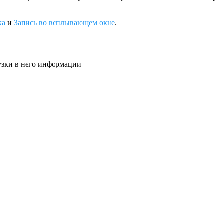
ка
и
Запись во всплывающем окне
.
узки в него информации.