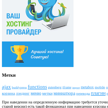
Метки
ajax
funсtions
metabox
mobile
o
gutenberg
iframe
buddypress
import
плагин
меню
миниатюра
метки
лэндинг
корзина
переводы
При наведении на определенную информацию требуется уточн
старой версии) есть такой функционал при наведении курсора 