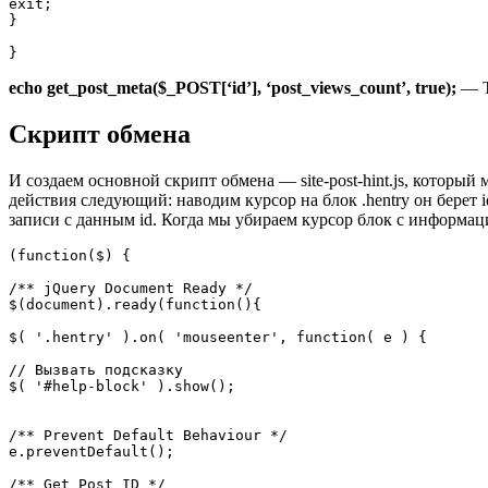
exit;

}

echo get_post_meta($_POST[‘id’], ‘post_views_count’, true);
— Т
Скрипт обмена
И создаем основной скрипт обмена — site-post-hint.js, кото
действия следующий: наводим курсор на блок .hentry он берет i
записи с данным id. Когда мы убираем курсор блок с информац
(function($) {

/** jQuery Document Ready */

$(document).ready(function(){

$( '.hentry' ).on( 'mouseenter', function( e ) {

// Вызвать подсказку

$( '#help-block' ).show();

/** Prevent Default Behaviour */

e.preventDefault();

/** Get Post ID */
