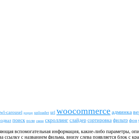
woocommerce
админка
ве
wl-carousel
url
uploader
popup
скроллинг
поиск
сортировка
фильтр
слайдер
фон
подвал
роли
связи
яющая вспомогательная информация, какие-либо параметры, оп
на ссылку с названием фильма, внизу слева появляется блок с 