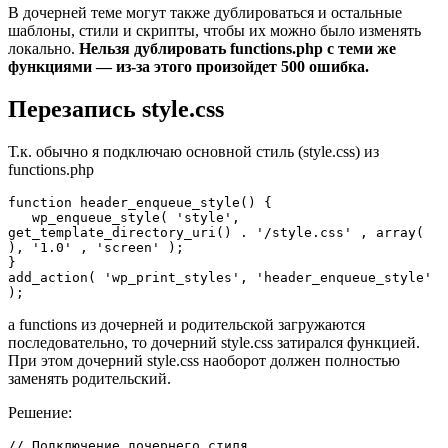
В дочерней теме могут также дублироваться и остальные
шаблоны, стили и скрипты, чтобы их можно было изменять
локально.
Нельзя дублировать functions.php с теми же
функциями — из-за этого произойдет 500 ошибка.
Перезапись style.css
Т.к. обычно я подключаю основной стиль (style.css) из
functions.php
function header_enqueue_style() {

   wp_enqueue_style( 'style', 
get_template_directory_uri() . '/style.css' , array( 
), '1.0' , 'screen' );

}

add_action( 'wp_print_styles', 'header_enqueue_style' 
);
а functions из дочерней и родительской загружаются
последовательно, то дочерний style.css затирался функцией.
При этом дочерний style.css наоборот должен полностью
заменять родительский.
Решение:
// Подключение дочернего стиля
