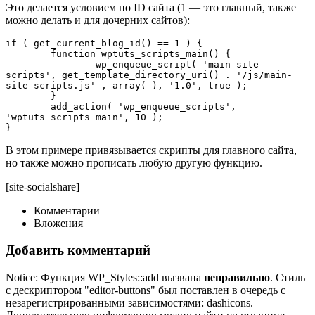
Это делается условием по ID сайта (1 — это главный, также
можно делать и для дочерних сайтов):
if ( get_current_blog_id() == 1 ) {

	function wptuts_scripts_main() {  

		wp_enqueue_script( 'main-site-
scripts', get_template_directory_uri() . '/js/main-
site-scripts.js' , array( ), '1.0', true );

	}  

	add_action( 'wp_enqueue_scripts', 
'wptuts_scripts_main', 10 );

}
В этом примере привязывается скрипты для главного сайта,
но также можно прописать любую другую функцию.
[site-socialshare]
Комментарии
Вложения
Добавить комментарий
Notice: Функция WP_Styles::add вызвана
неправильно
. Стиль
с дескриптором "editor-buttons" был поставлен в очередь с
незарегистрированными зависимостями: dashicons.