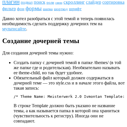
плагин
скроллинг
поиск
сортировка
слайдер
подвал
роли
связи
формы
фильтр
фон
шрифт
шапка
шорткод
Давно хотел разобраться с этой темой и теперь появилась
необходимость сделать поддержку дочерних тем на
мультисайте
.
Создание дочерней темы
Для создания дочерней темы нужно:
Создать папку с дочерней темой в папке /themes/ (в той
же папке где и родительская). Необязательно называть
ее theme-child, но так будет удобнее.
Обязательный файл который должен содержаться в
дочерней теме — это style.css и в начале этого файла, вот
такая запись:
/* Theme Name: Meisterwerk 2.0 Ivmontan Template: 
В строке Template должно быть указано не название
темы, а как называется папка в которой она храниться
(чувствительность к регистру). Иногда они не
совпадают.