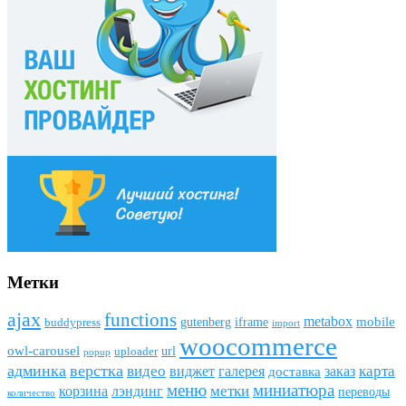
Метки
ajax
funсtions
metabox
mobile
gutenberg
iframe
buddypress
import
woocommerce
owl-carousel
url
uploader
popup
админка
верстка
видео
виджет
карта
галерея
заказ
доставка
меню
миниатюра
метки
лэндинг
корзина
переводы
количество