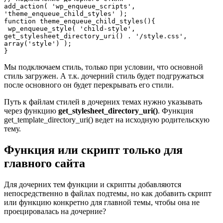
add_action( 'wp_enqueue_scripts', 
'theme_enqueue_child_styles' );

function theme_enqueue_child_styles(){

 wp_enqueue_style( 'child-style', 
get_stylesheet_directory_uri() . '/style.css', 
array('style') );

}
Мы подключаем стиль, только при условии, что основной
стиль загружен. А т.к. дочерний стиль будет подгружаться
после основного он будет перекрывать его стили.
Путь к файлам стилей в дочерних темах нужно указывать
через функцию
get_stylesheet_directory_uri()
. Функция
get_template_directory_uri() ведет на исходную родительскую
тему.
Функция или скрипт только для
главного сайта
Для дочерних тем функции и скрипты добавляются
непосредственно в файлах подтемы, но как добавить скрипт
или функцию конкретно для главной темы, чтобы она не
проецировалась на дочерние?