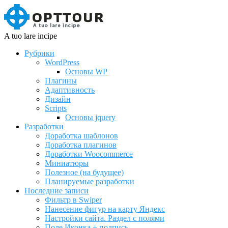
A tuo lare incipe
Рубрики
WordPress
Основы WP
Плагины
Адаптивность
Дизайн
Scripts
Основы jquery
Разработки
Доработка шаблонов
Доработка плагинов
Доработки Woocommerce
Миниатюры
Полезное (на будущее)
Планируемые разработки
Последние записи
Фильтр в Swiper
Нанесение фигур на карту Яндекс
Настройки сайта. Раздел с полями
Поле Иконка + подпись