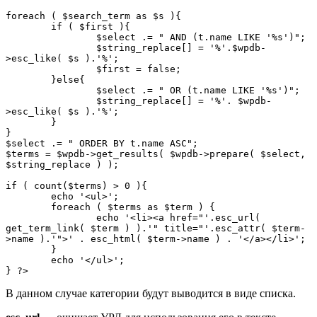
foreach ( $search_term as $s ){

	if ( $first ){

		$select .= " AND (t.name LIKE '%s')";

		$string_replace[] = '%'.$wpdb-
>esc_like( $s ).'%';

		$first = false;

	}else{

		$select .= " OR (t.name LIKE '%s')";

		$string_replace[] = '%'. $wpdb-
>esc_like( $s ).'%';

	}

}

$select .= " ORDER BY t.name ASC";

$terms = $wpdb->get_results( $wpdb->prepare( $select, 
$string_replace ) );

if ( count($terms) > 0 ){

	echo '<ul>';

	foreach ( $terms as $term ) {

		echo '<li><a href="'.esc_url( 
get_term_link( $term ) ).'" title="'.esc_attr( $term-
>name ).'">' . esc_html( $term->name ) . '</a></li>';

	}

	echo '</ul>';

} ?>
В данном случае категории будут выводится в виде списка.