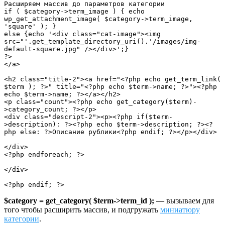
Расширяем массив до параметров категории

if ( $category->term_image ) { echo 
wp_get_attachment_image( $category->term_image, 
'square' ); }

else {echo '<div class="cat-image"><img 
src="'.get_template_directory_uri().'/images/img-
default-square.jpg" /></div>';}

?>

</a>

<h2 class="title-2"><a href="<?php echo get_term_link( 
$term ); ?>" title="<?php echo $term->name; ?>"><?php 
echo $term->name; ?></a></h2>

<p class="count"><?php echo get_category($term)-
>category_count; ?></p>

<div class="descript-2"><p><?php if($term-
>description): ?><?php echo $term->description; ?><?
php else: ?>Описание рублики<?php endif; ?></p></div>

</div>

<?php endforeach; ?>

</div>

<?php endif; ?>
$category = get_category( $term->term_id );
— вызываем для
того чтобы расширить массив, и подгружать
миниатюру
категории
.