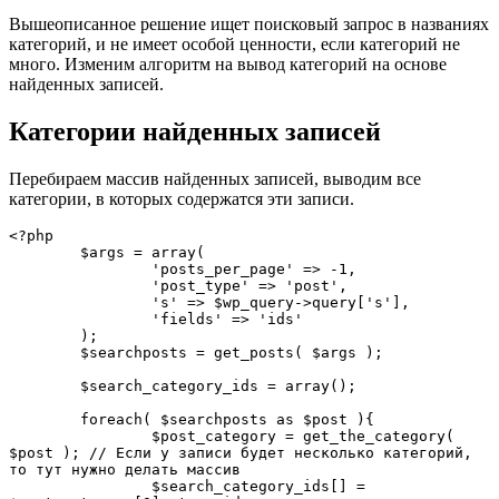
Вышеописанное решение ищет поисковый запрос в названиях
категорий, и не имеет особой ценности, если категорий не
много. Изменим алгоритм на вывод категорий на основе
найденных записей.
Категории найденных записей
Перебираем массив найденных записей, выводим все
категории, в которых содержатся эти записи.
<?php  

	$args = array( 

		'posts_per_page' => -1, 

		'post_type' => 'post',

		's' => $wp_query->query['s'],

		'fields' => 'ids'

	);

	$searchposts = get_posts( $args );	

	$search_category_ids = array();

	foreach( $searchposts as $post ){ 

		$post_category = get_the_category( 
$post ); // Если у записи будет несколько категорий, 
то тут нужно делать массив

		$search_category_ids[] = 