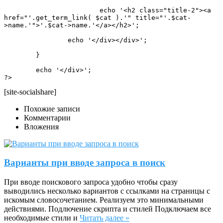
			echo '<h2 class="title-2"><a 
href="'.get_term_link( $cat ).'" title="'.$cat-
>name.'">'.$cat->name.'</a></h2>';

		echo '</div></div>';

	}

	echo '</div>';	

?>
[site-socialshare]
Похожие записи
Комментарии
Вложения
Варианты при вводе запроса в поиск
При вводе поискового запроса удобно чтобы сразу
выводились несколько вариантов с ссылками на страницы с
искомым словосочетанием. Реализуем это минимальными
действиями. Подлючение скрипта и стилей Подключаем все
необходимые стили и
Читать далее »