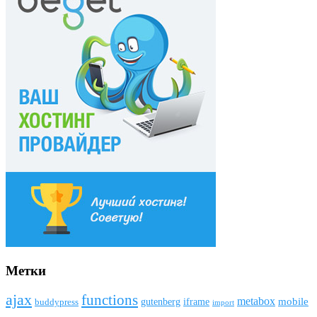
Метки
ajax
funсtions
metabox
mobile
gutenberg
iframe
buddypress
import