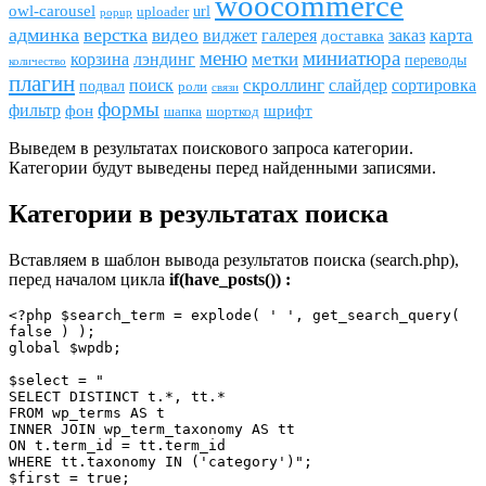
woocommerce
owl-carousel
url
uploader
popup
админка
верстка
видео
виджет
карта
галерея
заказ
доставка
меню
миниатюра
метки
лэндинг
корзина
переводы
количество
плагин
скроллинг
поиск
сортировка
слайдер
подвал
роли
связи
формы
фильтр
фон
шрифт
шапка
шорткод
Выведем в результатах поискового запроса категории.
Категории будут выведены перед найденными записями.
Категории в результатах поиска
Вставляем в шаблон вывода результатов поиска (search.php),
перед началом цикла
if(have_posts()) :
<?php $search_term = explode( ' ', get_search_query( 
false ) );

global $wpdb;

$select = "

SELECT DISTINCT t.*, tt.*

FROM wp_terms AS t

INNER JOIN wp_term_taxonomy AS tt

ON t.term_id = tt.term_id

WHERE tt.taxonomy IN ('category')";

$first = true;
