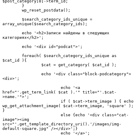
$post_category[0]->term_id;

	}

	wp_reset_postdata(); 

	$search_category_ids_unique = 
array_unique($search_category_ids);

	echo '<h2>Записи найдены в следующих 
категориях</h2>';

	echo '<div id="podcat">';

	foreach( $search_category_ids_unique as 
$cat_id ){ 

		$cat = get_category( $cat_id );

		echo '<div class="block-podcategory">
<div>';

			echo '<a 
href="'.get_term_link( $cat ).'" title="'.$cat-
>name.'">';  

			if ( $cat->term_image ) { echo 
wp_get_attachment_image( $cat->term_image, 'square' ); 
} 

			else {echo '<div class="cat-
image"><img 
src="'.get_template_directory_uri().'/images/img-
default-square.jpg" /></div>';}

			echo '</a>';
