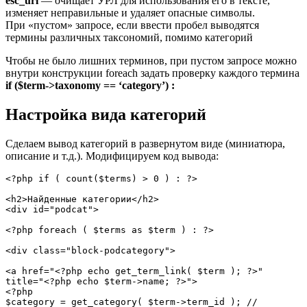
esc_url
— очищает УРЛ для использования его в тексте,
изменяет неправильные и удаляет опасные символы.
При «пустом» запросе, если ввести пробел выводятся
термины различных таксономий, помимо категорий
Чтобы не было лишних терминов, при пустом запросе можно
внутри конструкции foreach задать проверку каждого термина
if ($term->taxonomy == ‘category’) :
Настройка вида категорий
Сделаем вывод категорий в развернутом виде (миниатюра,
описание и т.д.). Модифицируем код вывода:
<?php if ( count($terms) > 0 ) : ?>

<h2>Найденные категории</h2>

<div id="podcat">

<?php foreach ( $terms as $term ) : ?>

<div class="block-podcategory">

<a href="<?php echo get_term_link( $term ); ?>" 
title="<?php echo $term->name; ?>">

<?php

$category = get_category( $term->term_id ); //