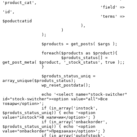
'product_cat',

					'field' => 
'id',

					'terms' => 
$poductcatid

				),

			)

		);

		$products = get_posts( $args );

		foreach($products as $product){

			$produts_status[] = 
get_post_meta( $product, '_stock_status', true );;

		}

		$produts_status_uniq = 
array_unique($produts_status);

		wp_reset_postdata();	

		echo '<select name="stock-switcher" 
id="stock-switcher"><option value="all">Все 
товары</option>';

		if (in_array('instock', 
$produts_status_uniq)) { echo '<option 
value="instock">В наличии</option>'; }

		if (in_array('onbackorder', 
$produts_status_uniq)) { echo '<option 
value="onbackorder">Предзаказ</option>'; }

		if (in_array('outofstock', 