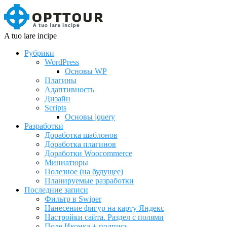
A tuo lare incipe
Рубрики
WordPress
Основы WP
Плагины
Адаптивность
Дизайн
Scripts
Основы jquery
Разработки
Доработка шаблонов
Доработка плагинов
Доработки Woocommerce
Миниатюры
Полезное (на будущее)
Планируемые разработки
Последние записи
Фильтр в Swiper
Нанесение фигур на карту Яндекс
Настройки сайта. Раздел с полями
Поле Иконка + подпись