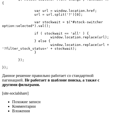
{

		var url = window.location.href;

		url = url.split('?')[0];

		var stockwait = $("#stock-switcher 
option:selected").val();

		if ( stockwait == 'all' ) {

			window.location.replace(url);

		} else {

			window.location.replace(url + 
'?filter_stock_status=' + stockwait);

		}

	});

});
Данное решение правильно работает со стандартной
пагинацией.
Не работает в шаблоне поиска, а также с
другими фильтрами.
[site-socialshare]
Похожие записи
Комментарии
Вложения