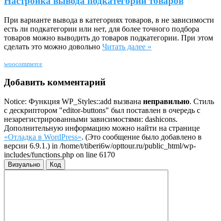
Настройка вывода подкатегорий товаров
При варианте вывода в категориях товаров, в не зависимости
есть ли подкатегории или нет, для более точного подбора
товаров можно выводить до товаров подкатегории. При этом
сделать это можно довольно
Читать далее »
woocommerce
Добавить комментарий
Notice: Функция WP_Styles::add вызвана
неправильно
. Стиль
с дескриптором "editor-buttons" был поставлен в очередь с
незарегистрированными зависимостями: dashicons.
Дополнительную информацию можно найти на странице
«Отладка в WordPress»
. (Это сообщение было добавлено в
версии 6.9.1.) in /home/t/tiberi6w/opttour.ru/public_html/wp-
includes/functions.php on line 6170
Визуально
Код