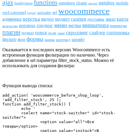
ajax
funсtions
metabox
mobile
gutenberg
iframe
buddypress
import
woocommerce
owl-carousel
url
uploader
popup
админка
верстка
видео
виджет
карта
галерея
заказ
доставка
меню
миниатюра
метки
лэндинг
корзина
переводы
количество
плагин
скроллинг
поиск
сортировка
слайдер
подвал
роли
связи
формы
фильтр
фон
шрифт
шапка
шорткод
Оказывается в последних версиях Woocommerce есть
встроенная функция фильтрации по наличию. Через
добавление в url параметра filter_stock_status. Можно её
использовать для создания фильтра:
Функция вывода списка:
add_action( 'woocommerce_before_shop_loop', 
'add_filter_stock', 25 );

function add_filter_stock() { 

	echo '

	<select name="stock-switcher" id="stock-
switcher">

		<option value="all">Все 
товары</option>

		<option value="instock">В 