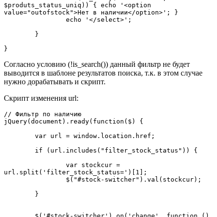
$produts_status_uniq)) { echo '<option 
value="outofstock">Нет в наличии</option>'; }

		echo '</select>';		

	}

}
Согласно условию (!is_search()) данный фильтр не будет
выводится в шаблоне результатов поиска, т.к. в этом случае
нужно дорабатывать и скрипт.
Скрипт изменения url:
// Фильтр по наличию

jQuery(document).ready(function($) { 

	var url = window.location.href;

	if (url.includes("filter_stock_status")) {

		var stockcur = 
url.split('filter_stock_status=')[1];

		$("#stock-switcher").val(stockcur);

	}

	$('#stock-switcher').on('change', function () 