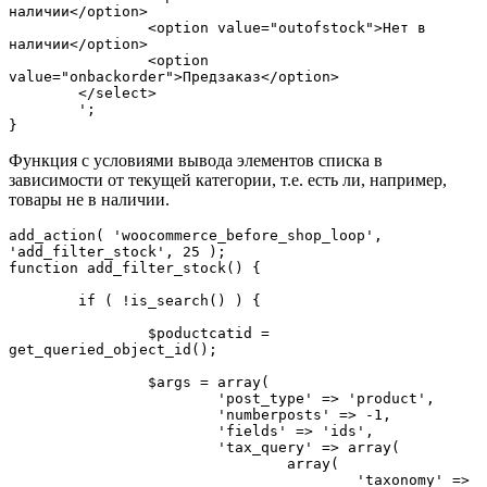
наличии</option>		

		<option value="outofstock">Нет в 
наличии</option>

		<option 
value="onbackorder">Предзаказ</option>

	</select>

	';

}
Функция с условиями вывода элементов списка в
зависимости от текущей категории, т.е. есть ли, например,
товары не в наличии.
add_action( 'woocommerce_before_shop_loop', 
'add_filter_stock', 25 );

function add_filter_stock() { 

	if ( !is_search() ) {

		$poductcatid = 
get_queried_object_id();

		$args = array(

			'post_type' => 'product',

			'numberposts' => -1,

			'fields' => 'ids',

			'tax_query' => array(

				array(

					'taxonomy' => 