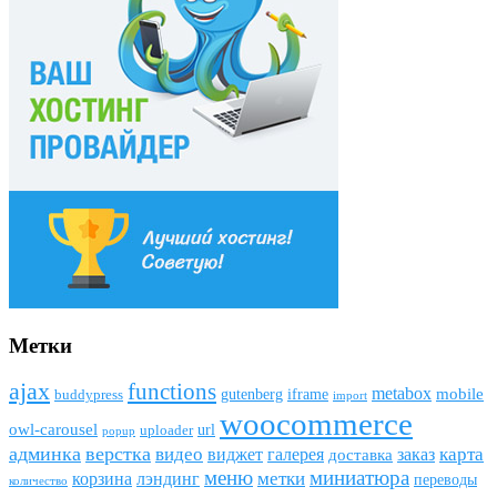
Метки
ajax
funсtions
metabox
mobile
gutenberg
iframe
buddypress
import
woocommerce
owl-carousel
url
uploader
popup
админка
верстка
видео
виджет
карта
галерея
заказ
доставка
меню
миниатюра
метки
лэндинг
корзина
переводы
количество