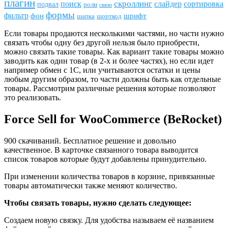
плагин
скроллинг
поиск
сортировка
слайдер
подвал
роли
связи
формы
фильтр
фон
шрифт
шапка
шорткод
Если товары продаются несколькими частями, но части нужно
связать чтобы одну без другой нельзя было приобрести,
можно связать такие товары. Как вариант такие товары можно
заводить как один товар (в 2-х и более частях), но если идет
например обмен с 1С, или учитываются остатки и цены
любым другим образом, то части должны быть как отдельные
товары. Рассмотрим различные решения которые позволяют
это реализовать.
Force Sell for WooCommerce (BeRocket)
900 скачиваний. Бесплатное решение и довольно
качественное. В карточке связанного товара выводится
список товаров которые будут добавлены принудительно.
При изменении количества товаров в корзине, привязанные
товары автоматически также меняют количество.
Чтобы связать товары, нужно сделать следующее:
Создаем новую связку. Для удобства называем её названием