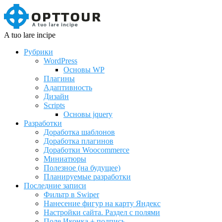
A tuo lare incipe
Рубрики
WordPress
Основы WP
Плагины
Адаптивность
Дизайн
Scripts
Основы jquery
Разработки
Доработка шаблонов
Доработка плагинов
Доработки Woocommerce
Миниатюры
Полезное (на будущее)
Планируемые разработки
Последние записи
Фильтр в Swiper
Нанесение фигур на карту Яндекс
Настройки сайта. Раздел с полями
Поле Иконка + подпись