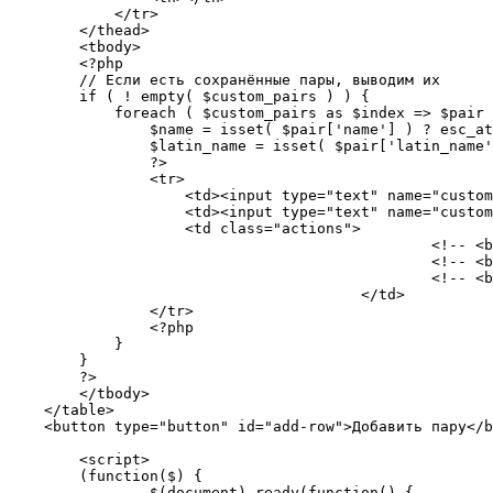
            </tr>

        </thead>

        <tbody>

        <?php

        // Если есть сохранённые пары, выводим их

        if ( ! empty( $custom_pairs ) ) {

            foreach ( $custom_pairs as $index => $pair ) {

                $name = isset( $pair['name'] ) ? esc_attr( $pair['name'] ) : '';

                $latin_name = isset( $pair['latin_name'] ) ? esc_attr( $pair['latin_name'] ) : '';

                ?>

                <tr>

                    <td><input type="text" name="custom_pairs[<?php echo $index; ?>][name]" value="<?php echo $name; ?>" style="width:100%;"></td>

                    <td><input type="text" name="custom_pairs[<?php echo $index; ?>][latin_name]" value="<?php echo $latin_name; ?>" style="width:100%;"></td>

                    <td class="actions">

						<!-- <button type="button" class="move-up">↑</button> -->

						<!-- <button type="button" class="move-down">↓</button> -->

						<!-- <button type="button" class="delete-btn">Удалить</button> -->

					</td>

                </tr>

                <?php

            }

        }

        ?>

        </tbody>

    </table>

    <button type="button" id="add-row">Добавить пару</button>

	<script>

	(function($) {

		$(document).ready(function() {
