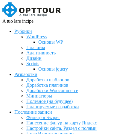
A tuo lare incipe
Рубрики
WordPress
Основы WP
Плагины
Адаптивность
Дизайн
Scripts
Основы jquery
Разработки
Доработка шаблонов
Доработка плагинов
Доработки Woocommerce
Миниатюры
Полезное (на будущее)
Планируемые разработки
Последние записи
Фильтр в Swiper
Нанесение фигур на карту Яндекс
Настройки сайта. Раздел с полями
Поле Иконка + подпись