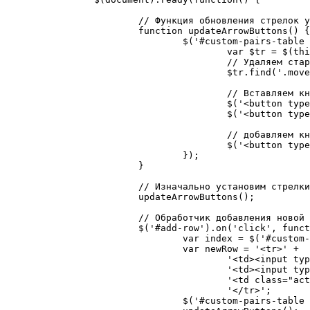
			// Функция обновления стрелок у всех строк

			function updateArrowButtons() {

				$('#custom-pairs-table tbody tr').each(function() {

					var $tr = $(this);

					// Удаляем старые стрелки, чтобы не дублировать

					$tr.find('.move-up, .move-down, .delete-btn').remove();

					// Вставляем кнопки "вверх" и "вниз"

					$('<button type="button" class="move-up">↑</button>').prependTo($tr.find('td.actions'));

					$('<button type="button" class="move-down">↓</button>').appendTo($tr.find('td.actions'));

					// добавляем кнопку Удалить, если её ещё нет

					$('<button type="button" class="delete-btn">Удалить</button>').appendTo($tr.find('td.actions'));

				});

			}

			// Изначально установим стрелки и кнопки

			updateArrowButtons();

			// Обработчик добавления новой строки

			$('#add-row').on('click', function() {

				var index = $('#custom-pairs-table tbody tr').length;

				var newRow = '<tr>' +

					'<td><input type="text" name="custom_pairs[' + index + '][name]" style="width:100%;"></td>' +

					'<td><input type="text" name="custom_pairs[' + index + '][latin_name]" style="width:100%;"></td>' +

					'<td class="actions"></td>' +

					'</tr>';

				$('#custom-pairs-table tbody').append(newRow);
