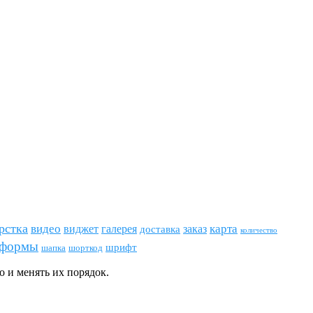
рстка
видео
виджет
карта
галерея
заказ
доставка
количество
формы
шрифт
шапка
шорткод
о и менять их порядок.