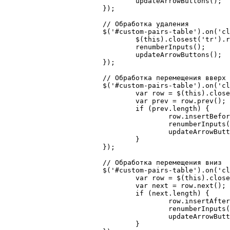
				updateArrowButtons();

			});

			// Обработка удаления

			$('#custom-pairs-table').on('click', '.delete-btn', function() {

				$(this).closest('tr').remove();

				renumberInputs();

				updateArrowButtons();

			});

			// Обработка перемещения вверх

			$('#custom-pairs-table').on('click', '.move-up', function() {

				var row = $(this).closest('tr');

				var prev = row.prev();

				if (prev.length) {

					row.insertBefore(prev);

					renumberInputs();

					updateArrowButtons();

				}

			});

			// Обработка перемещения вниз

			$('#custom-pairs-table').on('click', '.move-down', function() {

				var row = $(this).closest('tr');

				var next = row.next();

				if (next.length) {

					row.insertAfter(next);

					renumberInputs();

					updateArrowButtons();

				}
