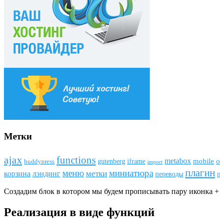
Метки
ajax
funсtions
metabox
mobile
o
gutenberg
iframe
buddypress
import
плагин
меню
миниатюра
метки
лэндинг
корзина
переводы
Создадим блок в котором мы будем прописывать пару иконка + 
Реализация в виде функций