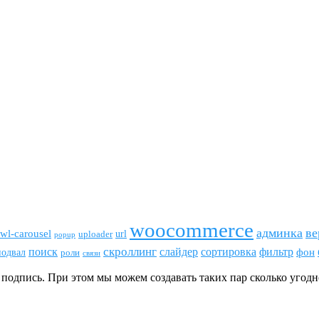
woocommerce
админка
ве
wl-carousel
url
uploader
popup
скроллинг
поиск
сортировка
фильтр
слайдер
фон
подвал
роли
связи
подпись. При этом мы можем создавать таких пар сколько угодн