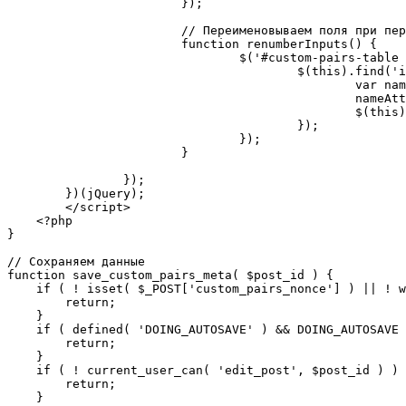
			});

			// Переименовываем поля при перестановке

			function renumberInputs() {

				$('#custom-pairs-table tbody tr').each(function(index) {

					$(this).find('input[name^="custom_pairs"]').each(function() {

						var nameAttr = $(this).attr('name');

						nameAttr = nameAttr.replace(/custom_pairs$$\d+$$/, 'custom_pairs[' + index + ']');

						$(this).attr('name', nameAttr);

					});

				});

			}

		});

	})(jQuery);

	</script>

    <?php

}

// Сохраняем данные

function save_custom_pairs_meta( $post_id ) {

    if ( ! isset( $_POST['custom_pairs_nonce'] ) || ! wp_verify_nonce( $_POST['custom_pairs_nonce'], basename( __FILE__ ) ) ) {

        return;

    }

    if ( defined( 'DOING_AUTOSAVE' ) && DOING_AUTOSAVE ) {

        return;

    }

    if ( ! current_user_can( 'edit_post', $post_id ) ) {

        return;

    }
