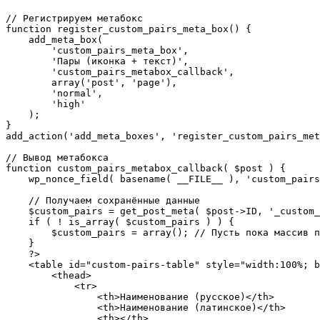
// Регистрируем метабокс

function register_custom_pairs_meta_box() {

    add_meta_box(

        'custom_pairs_meta_box',

        'Пары (иконка + текст)',

        'custom_pairs_metabox_callback',

        array('post', 'page'),

        'normal',

        'high'

    );

}

add_action('add_meta_boxes', 'register_custom_pairs_met
// Вывод метабокса

function custom_pairs_metabox_callback( $post ) {

    wp_nonce_field( basename( __FILE__ ), 'custom_pairs_nonce' );

    // Получаем сохранённые данные

    $custom_pairs = get_post_meta( $post->ID, '_custom_pairs', true );

    if ( ! is_array( $custom_pairs ) ) {

        $custom_pairs = array(); // Пусть пока массив пуст

    }

    ?>

    <table id="custom-pairs-table" style="width:100%; border-collapse: collapse;">

        <thead>

            <tr>

                <th>Наименование (русское)</th>

                <th>Наименование (латинское)</th>

                <th></th>
