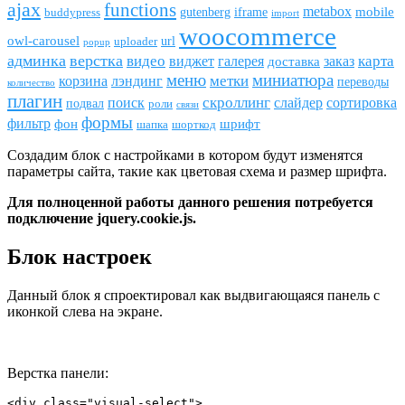
ajax
funсtions
metabox
mobile
gutenberg
iframe
buddypress
import
woocommerce
owl-carousel
url
uploader
popup
админка
верстка
видео
виджет
карта
галерея
заказ
доставка
меню
миниатюра
метки
лэндинг
корзина
переводы
количество
плагин
скроллинг
поиск
сортировка
слайдер
подвал
роли
связи
формы
фильтр
фон
шрифт
шапка
шорткод
Создадим блок с настройками в котором будут изменятся
параметры сайта, такие как цветовая схема и размер шрифта.
Для полноценной работы данного решения потребуется
подключение jquery.cookie.js.
Блок настроек
Данный блок я спроектировал как выдвигающаяся панель с
иконкой слева на экране.
Верстка панели:
<div class="visual-select">
