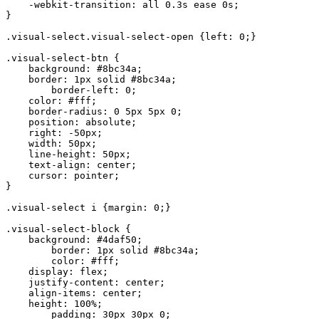
    -webkit-transition: all 0.3s ease 0s;

}

.visual-select.visual-select-open {left: 0;}	

.visual-select-btn {

    background: #8bc34a;

    border: 1px solid #8bc34a;

	border-left: 0;

    color: #fff;

    border-radius: 0 5px 5px 0;

    position: absolute;

    right: -50px;

    width: 50px;

    line-height: 50px;

    text-align: center;

    cursor: pointer;

}

.visual-select i {margin: 0;}	

.visual-select-block {

    background: #4daf50;

	border: 1px solid #8bc34a;

	color: #fff;

    display: flex;

    justify-content: center;

    align-items: center;

    height: 100%;

	padding: 30px 30px 0;
