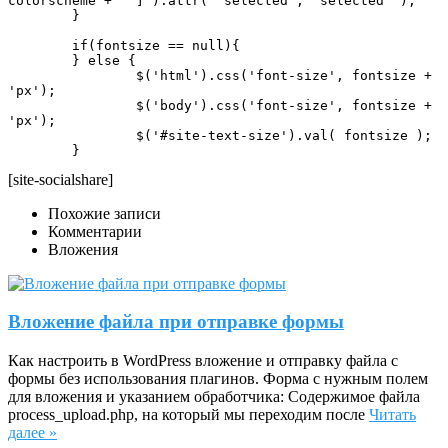
colorscheme + '"]').attr( 'selected', 'selected' );

	}

	if(fontsize == null){

	} else {

		$('html').css('font-size', fontsize + 
'px');

		$('body').css('font-size', fontsize + 
'px');

		$('#site-text-size').val( fontsize );

	}
[site-socialshare]
Похожие записи
Комментарии
Вложения
Вложение файла при отправке формы
Как настроить в WordPress вложение и отправку файла с
формы без использования плагинов. Форма с нужным полем
для вложения и указанием обработчика: Содержимое файла
process_upload.php, на который мы переходим после
Читать
далее »