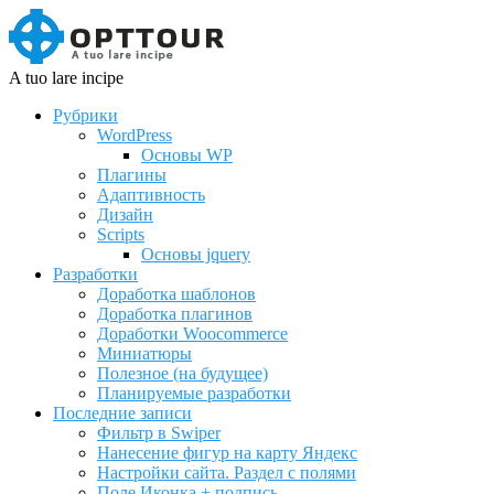
A tuo lare incipe
Рубрики
WordPress
Основы WP
Плагины
Адаптивность
Дизайн
Scripts
Основы jquery
Разработки
Доработка шаблонов
Доработка плагинов
Доработки Woocommerce
Миниатюры
Полезное (на будущее)
Планируемые разработки
Последние записи
Фильтр в Swiper
Нанесение фигур на карту Яндекс
Настройки сайта. Раздел с полями
Поле Иконка + подпись