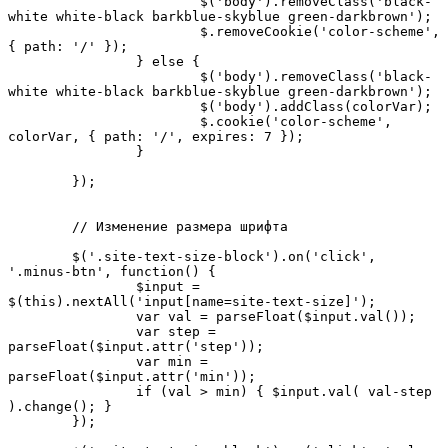
			$('body').removeClass('black-
white white-black barkblue-skyblue green-darkbrown');

			$.removeCookie('color-scheme', 
{ path: '/' });

		} else {

			$('body').removeClass('black-
white white-black barkblue-skyblue green-darkbrown');

			$('body').addClass(colorVar);

			$.cookie('color-scheme', 
colorVar, { path: '/', expires: 7 });	

		}

	});

	// Изменение размера шрифта

	$('.site-text-size-block').on('click', 
'.minus-btn', function() {

		$input = 
$(this).nextAll('input[name=site-text-size]');

		var val = parseFloat($input.val());

		var step = 
parseFloat($input.attr('step'));

		var min = 
parseFloat($input.attr('min'));

		if (val > min) { $input.val( val-step 
).change(); } 

	});
