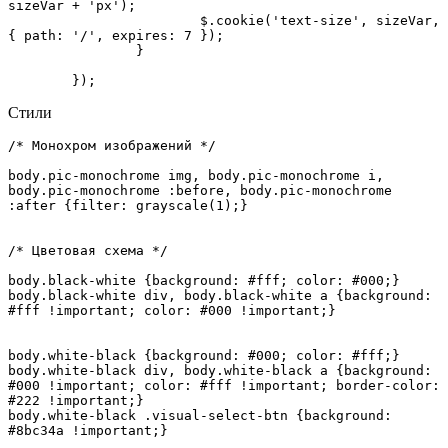
sizeVar + 'px');

			$.cookie('text-size', sizeVar, 
{ path: '/', expires: 7 });	

		}

	});
Стили
/* Монохром изображений */

body.pic-monochrome img, body.pic-monochrome i, 
body.pic-monochrome :before, body.pic-monochrome 
:after {filter: grayscale(1);}

/* Цветовая схема */

body.black-white {background: #fff; color: #000;}

body.black-white div, body.black-white a {background: 
#fff !important; color: #000 !important;}

body.white-black {background: #000; color: #fff;}

body.white-black div, body.white-black a {background: 
#000 !important; color: #fff !important; border-color: 
#222 !important;}

body.white-black .visual-select-btn {background: 
#8bc34a !important;}
