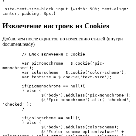
.site-text-size-block input {width: 50%; text-align: 
center; padding: 3px;}
Извлечение настроек из Cookies
Добавляем после скриптов по изменению стилей (внутри
document.ready)
	// Блок включения с Cookie

	var picmonochrome = $.cookie('pic-
monochrome');

	var colorscheme = $.cookie('color-scheme');

	var fontsize = $.cookie('text-size');

	if(picmonochrome == null){

	} else {

		$('body').addClass('pic-monochrome');

		$('#pic-monochrome').attr( 'checked', 
'checked' );

	}

	if(colorscheme == null){

	} else {

		$('body').addClass(colorscheme);

		$('#color-scheme option[value="' + 