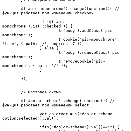
	$('#pic-monochrome').change(function(){ //
функция работает при изменении checkbox

		if ($('#pic-
monochrome').is(':checked')) { 

			$('body').addClass('pic-
monochrome');

			$.cookie('pic-monochrome', 
'true', { path: '/', expires: 7 });

		} else {

			$('body').removeClass('pic-
monochrome');

			$.removeCookie('pic-
monochrome', { path: '/' });

		}

	});

	// Цветовая схема

	$('#color-scheme').change(function(){ //
функция работает при изменении select

		var colorVar = $("#color-scheme 
option:selected").val();

		if($("#color-scheme").val()=="") { 
