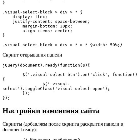
}

.visual-select-block > div > * {

    display: flex;

    justify-content: space-between;

	margin-bottom: 30px;

	align-items: center;

}	

.visual-select-block > div > * > * {width: 50%;}	
Скрипт открывания панели
jQuery(document).ready(function($){

	$('.visual-select-btn').on('click', function()
{

		$('.visual-
select').toggleClass('visual-select-open');

	});

});
Настройки изменения сайта
Скрипты (добавляем после скрипта раскрытия панели в
document.ready):
	// Монохром изображений
