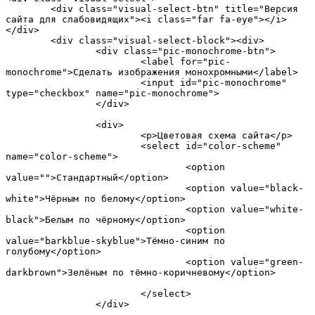
	<div class="visual-select-btn" title="Версия 
сайта для слабовидящих"><i class="far fa-eye"></i>
</div>

	<div class="visual-select-block"><div>

		<div class="pic-monochrome-btn">

			<label for="pic-
monochrome">Сделать изображения монохромными</label>

			<input id="pic-monochrome" 
type="checkbox" name="pic-monochrome">

		</div>

		<div>

			<p>Цветовая схема сайта</p>

			<select id="color-scheme" 
name="color-scheme">

				<option 
value="">Стандартный</option>

				<option value="black-
white">Чёрным по белому</option>

				<option value="white-
black">Белым по чёрному</option>

				<option 
value="barkblue-skyblue">Тёмно-синим по 
голубому</option>

				<option value="green-
darkbrown">Зелёным по тёмно-коричневому</option>				
			</select>

		</div>
