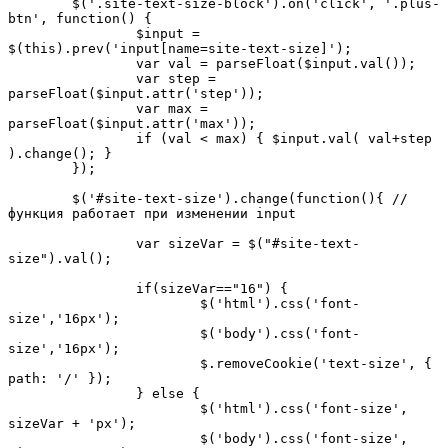
	$('.site-text-size-block').on('click', '.plus-
btn', function() {

		$input = 
$(this).prev('input[name=site-text-size]');

		var val = parseFloat($input.val());

		var step = 
parseFloat($input.attr('step'));

		var max = 
parseFloat($input.attr('max'));

		if (val < max) { $input.val( val+step 
).change(); }

	});	

	$('#site-text-size').change(function(){ //
функция работает при изменении input

		var sizeVar = $("#site-text-
size").val();

		if(sizeVar=="16") {

			$('html').css('font-
size','16px');

			$('body').css('font-
size','16px');

			$.removeCookie('text-size', { 
path: '/' });

		} else {

			$('html').css('font-size', 
sizeVar + 'px');

			$('body').css('font-size', 