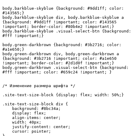
body.barkblue-skyblue {background: #9dd1ff; color: 
#143565;}

body.barkblue-skyblue div, body.barkblue-skyblue a 
{background: #9dd1ff !important; color: #143565 
!important; border-color: #80b4e2 !important;}

body.barkblue-skyblue .visual-select-btn {background: 
#fff !important;}

body.green-darkbrown {background: #3b2716; color: 
#a1e650;}

body.green-darkbrown div, body.green-darkbrown a 
{background: #3b2716 !important; color: #a1e650 
!important; border-color: #2d1d0f !important;}

body.green-darkbrown .visual-select-btn {background: 
#fff !important; color: #659c24 !important; }

/* Изменение размера шрифта */

.site-text-size-block {display: flex; width: 50%;}

.site-text-size-block div {

    background: #8bc34a;

    display: flex;

    align-items: center;

    width: 40px;

    justify-content: center;

    cursor: pointer;

}
