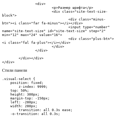
		<div>

			<p>Размер шрифта</p>

			<div class="site-text-size-
block">

				<div class="minus-
btn"><i class="far fa-minus"></i></div>

				<input type="number" 
name="site-text-size" id="site-text-size" step="2"	
min="12" max="24" value="16">

				<div class="plus-btn">
<i class="fal fa-plus"></i></div>	

			</div>	

		</div>

	</div></div>

</div>
Стили панели
.visual-select {

    position: fixed;

	z-index: 9999;

    top: 50%;

    height: 300px;

    margin-top: -150px;

    left: -280px;

    width: 280px;

	transition: all 0.3s ease;

    -o-transition: all 0.3s;
