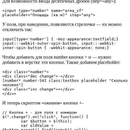
Для возможности ввода десятичных дробей (step=»any»):
<input type="number" name="area_vf" 
placeholder="Площадь (кв.м)" step="any"> 
У поля, при наведении, появляются стрелочки — их можно
отключить так:
input[type='number'] { -moz-appearance:textfield;}

input::-webkit-outer-spin-button, input::-webkit-
inner-spin-button { -webkit-appearance: none;}
Чтобы добавить для поля number кнопки + и — нужно
добавить в верстке эти кнопки. Также добавим placeholder:
<div class="number">

<div class="dec change">-</div>

[number* number-542 class:textbox placeholder "Сколько 
человек"]

<div class="inc change">+</div>

</div>
И теперь скриптом «оживим» кнопки +-
// Кнопки + - для поля с номером

$(".change").on("click", function() {

	var $button = $(this);

	var oldValue = 
$button.parent().find("input").val();
