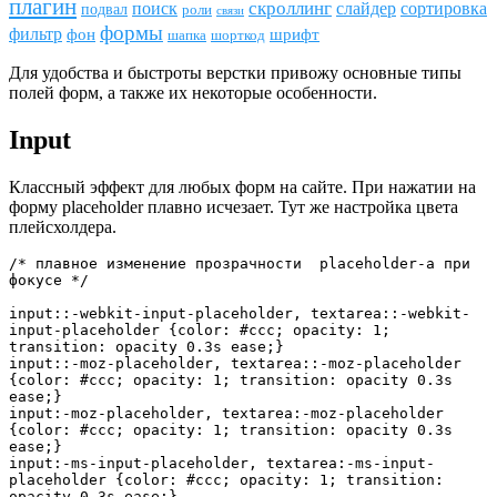
плагин
скроллинг
поиск
сортировка
слайдер
подвал
роли
связи
формы
фильтр
фон
шрифт
шапка
шорткод
Для удобства и быстроты верстки привожу основные типы
полей форм, а также их некоторые особенности.
Input
Классный эффект для любых форм на сайте. При нажатии на
форму placeholder плавно исчезает. Тут же настройка цвета
плейсхолдера.
/* плавное изменение прозрачности  placeholder-а при 
фокусе */

input::-webkit-input-placeholder, textarea::-webkit-
input-placeholder {color: #ccc; opacity: 1; 
transition: opacity 0.3s ease;}

input::-moz-placeholder, textarea::-moz-placeholder 
{color: #ccc; opacity: 1; transition: opacity 0.3s 
ease;}

input:-moz-placeholder, textarea:-moz-placeholder 
{color: #ccc; opacity: 1; transition: opacity 0.3s 
ease;}

input:-ms-input-placeholder, textarea:-ms-input-
placeholder {color: #ccc; opacity: 1; transition: 
opacity 0.3s ease;}
