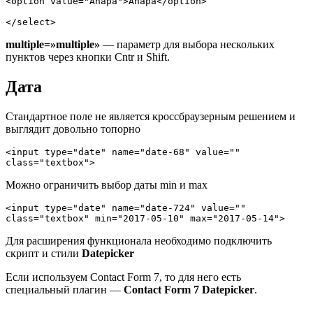
<option value="Anapa">Anapa</option>

</select>
multiple=»multiple»
— параметр для выбора нескольких
пунктов через кнопки Cntr и Shift.
Дата
Стандартное поле не является кроссбраузерным решением и
выглядит довольно топорно
<input type="date" name="date-68" value="" 
class="textbox">
Можно ограничить выбор даты min и max
<input type="date" name="date-724" value="" 
class="textbox" min="2017-05-10" max="2017-05-14">
Для расширения функционала необходимо подключить
скрипт и стили
Datepicker
Если используем Contact Form 7, то для него есть
специальный плагин —
Contact Form 7 Datepicker
.