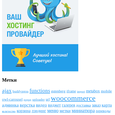
Метки
ajax
funсtions
metabox
mobile
gutenberg
iframe
buddypress
import
woocommerce
owl-carousel
url
uploader
popup
админка
верстка
видео
виджет
карта
галерея
заказ
доставка
меню
миниатюра
метки
лэндинг
корзина
переводы
количество