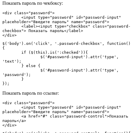
Показать пароль по чекбоксу:
<div class="password">

	<input type="password" id="password-input" 
placeholder="Введите пароль" name="password">

	<label><input type="checkbox" class="password-
checkbox"> Показать пароль</label>

</div>
$('body').on('click', '.password-checkbox', function()
{

	if ($(this).is(':checked')){

		$('#password-input').attr('type', 
'text');

	} else {

		$('#password-input').attr('type', 
'password');

	}

});
Показать пароль по ссылке:
<div class="password">

	<input type="password" id="password-input" 
placeholder="Введите пароль" name="password">

	<a href="#" class="password-control">Показать 
пароль</a>

</div>