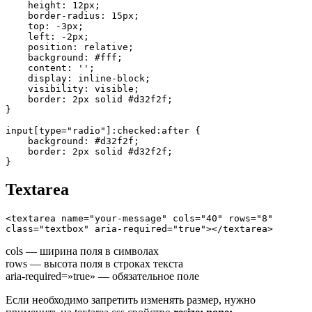
    height: 12px;

    border-radius: 15px;

    top: -3px;

    left: -2px;

    position: relative;

    background: #fff;

    content: '';

    display: inline-block;

    visibility: visible;

    border: 2px solid #d32f2f;

}

input[type="radio"]:checked:after {

    background: #d32f2f;

    border: 2px solid #d32f2f;

}
Textarea
<textarea name="your-message" cols="40" rows="8" 
class="textbox" aria-required="true"></textarea>
cols — ширина поля в символах
rows — высота поля в строках текста
aria-required=»true» — обязательное поле
Если необходимо запретить изменять размер, нужно