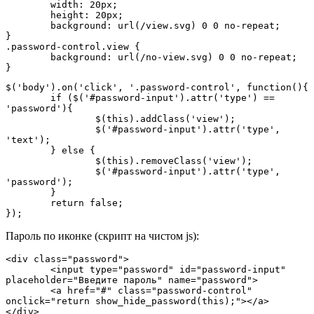
	width: 20px;

	height: 20px;

	background: url(/view.svg) 0 0 no-repeat;

}

.password-control.view {

	background: url(/no-view.svg) 0 0 no-repeat;

}
$('body').on('click', '.password-control', function(){

	if ($('#password-input').attr('type') == 
'password'){

		$(this).addClass('view');

		$('#password-input').attr('type', 
'text');

	} else {

		$(this).removeClass('view');

		$('#password-input').attr('type', 
'password');

	}

	return false;

});
Пароль по иконке (скрипт на чистом js):
<div class="password">

	<input type="password" id="password-input" 
placeholder="Введите пароль" name="password">

	<a href="#" class="password-control" 
onclick="return show_hide_password(this);"></a>

</div>