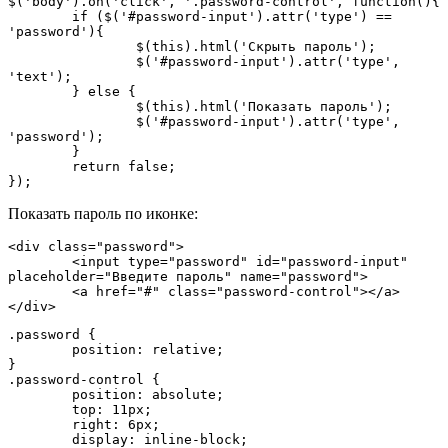
$('body').on('click', '.password-control', function(){

	if ($('#password-input').attr('type') == 
'password'){

		$(this).html('Скрыть пароль');

		$('#password-input').attr('type', 
'text');

	} else {

		$(this).html('Показать пароль');

		$('#password-input').attr('type', 
'password');

	}

	return false;

});
Показать пароль по иконке:
<div class="password">

	<input type="password" id="password-input" 
placeholder="Введите пароль" name="password">

	<a href="#" class="password-control"></a>

</div>
.password {

	position: relative;

}

.password-control {

	position: absolute;

	top: 11px;

	right: 6px;

	display: inline-block;
