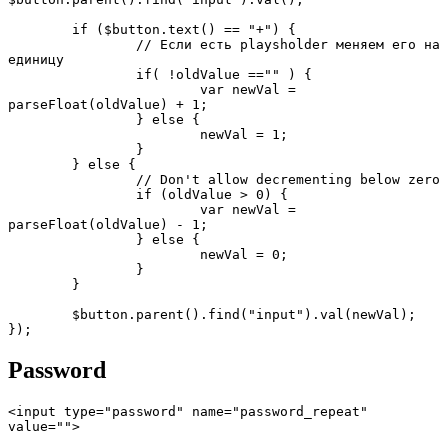
	if ($button.text() == "+") {

		// Если есть playsholder меняем его на 
единицу		

		if( !oldValue =="" ) {

			var newVal = 
parseFloat(oldValue) + 1;	

		} else {

			newVal = 1; 

		}

	} else {

		// Don't allow decrementing below zero

		if (oldValue > 0) {

			var newVal = 
parseFloat(oldValue) - 1;

		} else {

			newVal = 0;

		}

	}

	$button.parent().find("input").val(newVal);

});
Password
<input type="password" name="password_repeat" 
value="">