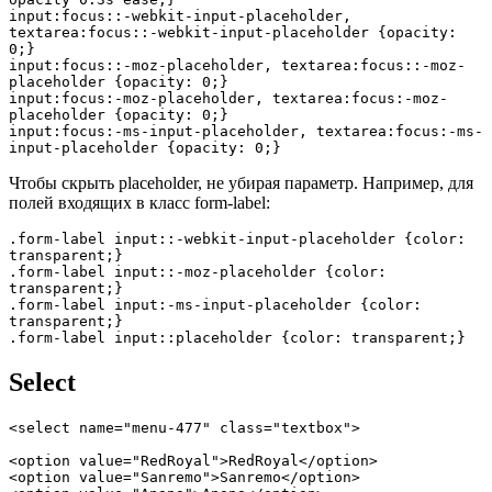
input:focus::-webkit-input-placeholder, 
textarea:focus::-webkit-input-placeholder {opacity: 
0;}

input:focus::-moz-placeholder, textarea:focus::-moz-
placeholder {opacity: 0;}

input:focus:-moz-placeholder, textarea:focus:-moz-
placeholder {opacity: 0;}

input:focus:-ms-input-placeholder, textarea:focus:-ms-
input-placeholder {opacity: 0;}
Чтобы скрыть placeholder, не убирая параметр. Например, для
полей входящих в класс form-label:
.form-label input::-webkit-input-placeholder {color: 
transparent;}

.form-label input::-moz-placeholder {color: 
transparent;}

.form-label input:-ms-input-placeholder {color: 
transparent;}

.form-label input::placeholder {color: transparent;}
Select
<select name="menu-477" class="textbox">

<option value="RedRoyal">RedRoyal</option>

<option value="Sanremo">Sanremo</option>
