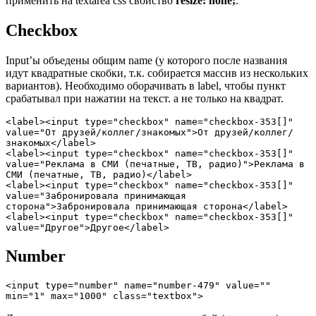
применить на textarea css свойство
resize: none;
.
Checkbox
Input’ы объедены общим name (у которого после названия
идут квадратные скобки, т.к. собирается массив из нескольких
вариантов). Необходимо оборачивать в label, чтобы пункт
срабатывал при нажатии на текст. а не только на квадрат.
<label><input type="checkbox" name="checkbox-353[]" 
value="От друзей/коллег/знакомых">От друзей/коллег/
знакомых</label>

<label><input type="checkbox" name="checkbox-353[]" 
value="Реклама в СМИ (печатные, ТВ, радио)">Реклама в 
СМИ (печатные, ТВ, радио)</label>

<label><input type="checkbox" name="checkbox-353[]" 
value="Забронировала принимающая 
сторона">Забронировала принимающая сторона</label>

<label><input type="checkbox" name="checkbox-353[]" 
value="Другое">Другое</label>
Number
<input type="number" name="number-479" value="" 
min="1" max="1000" class="textbox">