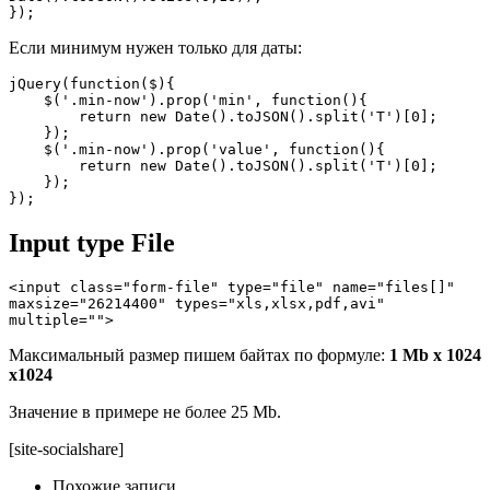
});
Если минимум нужен только для даты:
jQuery(function($){

    $('.min-now').prop('min', function(){

        return new Date().toJSON().split('T')[0];

    });

    $('.min-now').prop('value', function(){

        return new Date().toJSON().split('T')[0];

    });

});
Input type File
<input class="form-file" type="file" name="files[]" 
maxsize="26214400" types="xls,xlsx,pdf,avi" 
multiple="">
Максимальный размер пишем байтах по формуле:
1 Mb x 1024
x1024
Значение в примере не более 25 Mb.
[site-socialshare]
Похожие записи