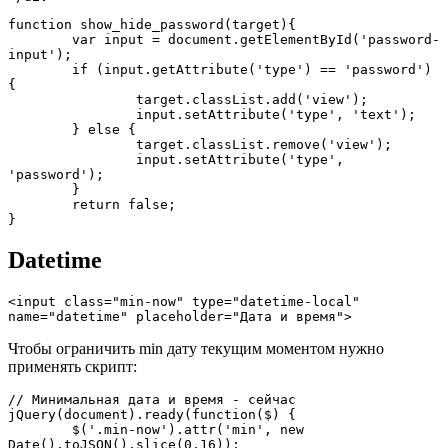
function show_hide_password(target){

	var input = document.getElementById('password-
input');

	if (input.getAttribute('type') == 'password') 
{

		target.classList.add('view');

		input.setAttribute('type', 'text');

	} else {

		target.classList.remove('view');

		input.setAttribute('type', 
'password');

	}

	return false;

}
Datetime
<input class="min-now" type="datetime-local" 
name="datetime" placeholder="Дата и время">
Чтобы ограничить min дату текущим моментом нужно
применять скрипт:
// Минимальная дата и время - сейчас

jQuery(document).ready(function($) {  

	$('.min-now').attr('min', new 
Date().toJSON().slice(0,16));
