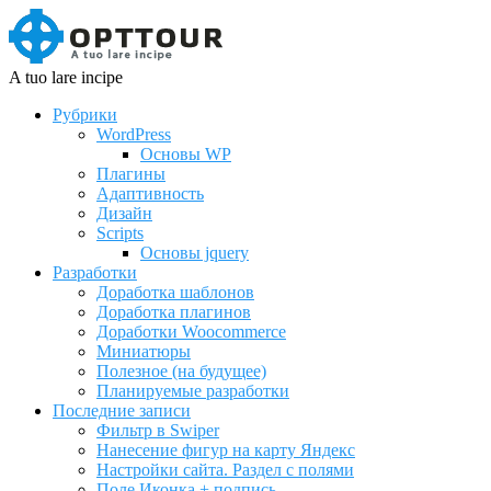
A tuo lare incipe
Рубрики
WordPress
Основы WP
Плагины
Адаптивность
Дизайн
Scripts
Основы jquery
Разработки
Доработка шаблонов
Доработка плагинов
Доработки Woocommerce
Миниатюры
Полезное (на будущее)
Планируемые разработки
Последние записи
Фильтр в Swiper
Нанесение фигур на карту Яндекс
Настройки сайта. Раздел с полями
Поле Иконка + подпись