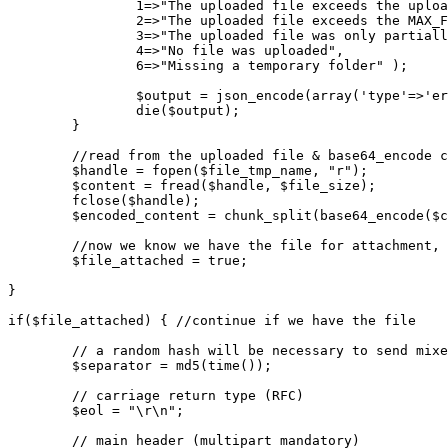
		1=>"The uploaded file exceeds the upload_max_filesize directive in php.ini",

		2=>"The uploaded file exceeds the MAX_FILE_SIZE directive that was specified in the HTML form",

		3=>"The uploaded file was only partially uploaded",

		4=>"No file was uploaded",

		6=>"Missing a temporary folder" );

		$output = json_encode(array('type'=>'error', 'text' => $mymsg[$file_error]));

		die($output);

	}

	//read from the uploaded file & base64_encode content for the mail

	$handle = fopen($file_tmp_name, "r");

	$content = fread($handle, $file_size);

	fclose($handle);

	$encoded_content = chunk_split(base64_encode($content));

	//now we know we have the file for attachment, set $file_attached to true

	$file_attached = true;

}

if($file_attached) { //continue if we have the file

	// a random hash will be necessary to send mixed content

	$separator = md5(time());

	// carriage return type (RFC)

	$eol = "\r\n";

	// main header (multipart mandatory)
