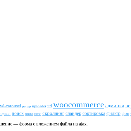
woocommerce
админка
ве
wl-carousel
url
uploader
popup
скроллинг
поиск
сортировка
фильтр
слайдер
фон
подвал
роли
связи
ешение — форма с вложением файла на ajax.