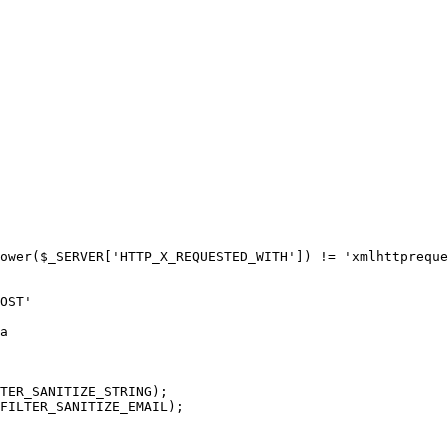
ower($_SERVER['HTTP_X_REQUESTED_WITH']) != 'xmlhttpreque
TER_SANITIZE_STRING);

FILTER_SANITIZE_EMAIL);
