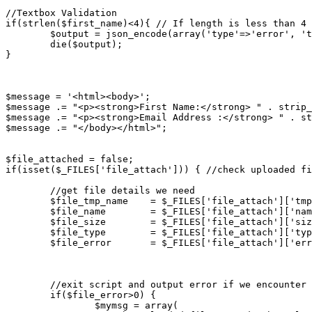
//Textbox Validation 

if(strlen($first_name)<4){ // If length is less than 4 
	$output = json_encode(array('type'=>'error', 'text' => 'Name is too short or empty!'));

	die($output);

}

$message = '<html><body>';

$message .= "<p><strong>First Name:</strong> " . strip_
$message .= "<p><strong>Email Address :</strong> " . st
$message .= "</body></html>";

$file_attached = false;

if(isset($_FILES['file_attach'])) { //check uploaded fi
	//get file details we need

	$file_tmp_name    = $_FILES['file_attach']['tmp_name'];

	$file_name        = $_FILES['file_attach']['name'];

	$file_size        = $_FILES['file_attach']['size'];

	$file_type        = $_FILES['file_attach']['type'];

	$file_error       = $_FILES['file_attach']['error'];

	//exit script and output error if we encounter any

	if($file_error>0) {

		$mymsg = array(
