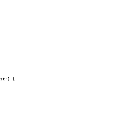
st') {
