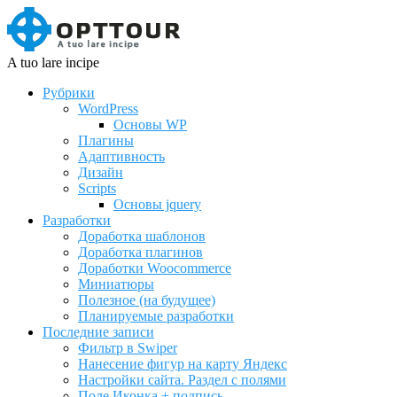
A tuo lare incipe
Рубрики
WordPress
Основы WP
Плагины
Адаптивность
Дизайн
Scripts
Основы jquery
Разработки
Доработка шаблонов
Доработка плагинов
Доработки Woocommerce
Миниатюры
Полезное (на будущее)
Планируемые разработки
Последние записи
Фильтр в Swiper
Нанесение фигур на карту Яндекс
Настройки сайта. Раздел с полями
Поле Иконка + подпись