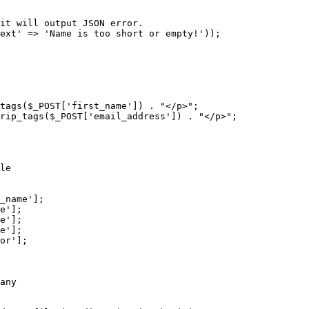
it will output JSON error.

tags($_POST['first_name']) . "</p>";

rip_tags($_POST['email_address']) . "</p>";

le
