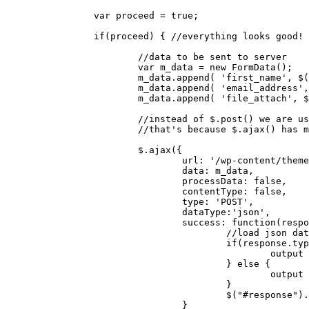
		var proceed = true;

		if(proceed) { //everything looks good! proceed...

			//data to be sent to server        

			var m_data = new FormData();   

			m_data.append( 'first_name', $('#fname').val());

			m_data.append( 'email_address', $('#email_address').val());

			m_data.append( 'file_attach', $('input[name=file_attach]')[0].files[0]);

			//instead of $.post() we are using $.ajax()

			//that's because $.ajax() has more options and flexibly.

			$.ajax({

				url: '/wp-content/themes/meisterwerk-2/process.php',

				data: m_data,

				processData: false,

				contentType: false,

				type: 'POST',

				dataType:'json',

				success: function(response){

					//load json data from server and output message    

					if(response.type == 'error') { //load json data from server and output message    

						output = '<div class="error">'+response.text+'</div>';

					} else {

						output = '<div class="success">'+response.text+'</div>';

					}

					$("#response").hide().html(output).slideDown();

				}
