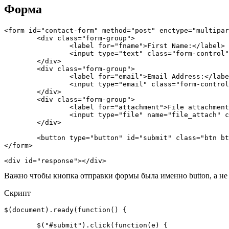
Форма
<form id="contact-form" method="post" enctype="multipar
	<div class="form-group">

		<label for="fname">First Name:</label>

		<input type="text" class="form-control" id="fname">

	</div>

	<div class="form-group">

		<label for="email">Email Address:</label>

		<input type="email" class="form-control" id="email_address">

	</div>

	<div class="form-group">

		<label for="attachment">File attachment:</label>

		<input type="file" name="file_attach" class="input-field"/>

	</div>

	<button type="button" id="submit" class="btn btn-default btn-dark">Submit</button>

</form>	

<div id="response"></div>
Важно чтобы кнопка отправки формы была именно button, а не по
Скрипт
$(document).ready(function() {

	$("#submit").click(function(e) {
