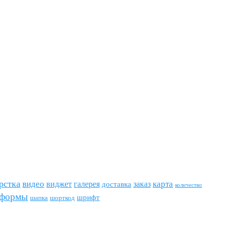
рстка
видео
виджет
карта
галерея
заказ
доставка
количество
формы
шрифт
шапка
шорткод