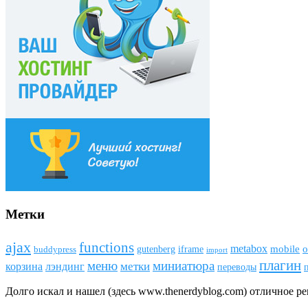
Метки
ajax
funсtions
metabox
mobile
o
gutenberg
iframe
buddypress
import
плагин
меню
миниатюра
метки
лэндинг
корзина
переводы
Долго искал и нашел (здесь www.thenerdyblog.com) отличное р