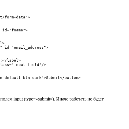
t/form-data">

лем input (type=»submit»). Иначе работать не будет.