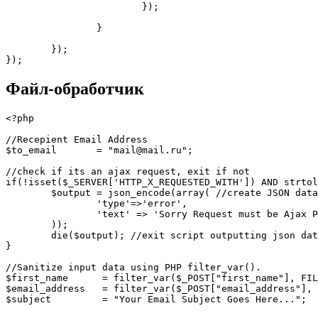
			});

		}

	});

});
Файл-обработчик
<?php    

//Recepient Email Address

$to_email       = "mail@mail.ru";

//check if its an ajax request, exit if not

if(!isset($_SERVER['HTTP_X_REQUESTED_WITH']) AND strtol
	$output = json_encode(array( //create JSON data

		'type'=>'error',

		'text' => 'Sorry Request must be Ajax POST'

	));

	die($output); //exit script outputting json data

}

//Sanitize input data using PHP filter_var().

$first_name      = filter_var($_POST["first_name"], FIL
$email_address   = filter_var($_POST["email_address"], 
$subject         = "Your Email Subject Goes Here...";
