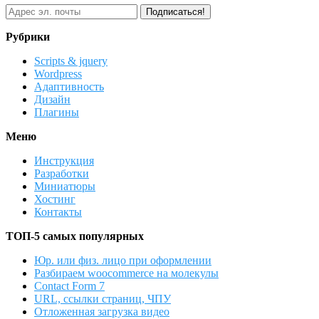
Рубрики
Scripts & jquery
Wordpress
Адаптивность
Дизайн
Плагины
Меню
Инструкция
Разработки
Миниатюры
Хостинг
Контакты
ТОП-5 самых популярных
Юр. или физ. лицо при оформлении
Разбираем woocommerce на молекулы
Contact Form 7
URL, ссылки страниц, ЧПУ
Отложенная загрузка видео