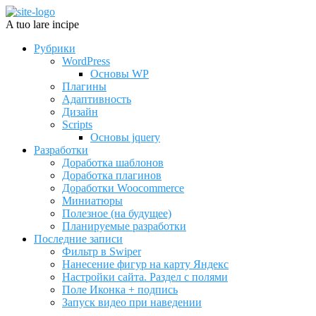
A tuo lare incipe
Рубрики
WordPress
Основы WP
Плагины
Адаптивность
Дизайн
Scripts
Основы jquery
Разработки
Доработка шаблонов
Доработка плагинов
Доработки Woocommerce
Миниатюры
Полезное (на будущее)
Планируемые разработки
Последние записи
Фильтр в Swiper
Нанесение фигур на карту Яндекс
Настройки сайта. Раздел с полями
Поле Иконка + подпись
Запуск видео при наведении