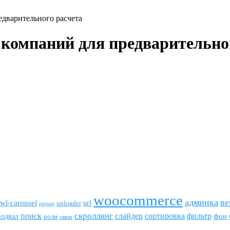
едварительного расчета
компаний для предварительног
woocommerce
админка
ве
wl-carousel
url
uploader
popup
скроллинг
поиск
сортировка
фильтр
слайдер
фон
подвал
роли
связи