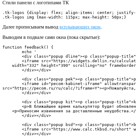
Стили панели с логотипами ТК
.tk-logos {display: flex; align-items: center; justify-
.tk-logos img {max-width: 115px; max-height: 50px;}
Далее прописываем вывод
всплывающих окон
.
Выводим в подвале сами окна (пока скрытые):
function feedback() {

	echo '

	<div class="popup dline"><p class="popup-title">dline</p><div id="feedback">

	<iframe src="https://widgets.dellin.ru/calculator/?derival_to_door=off&arrival_to_door=on&disabled_calculation=off&insurance=0&package=1"

    width="332" height="390" scrolling="no" frameborder="0"></iframe>

	</div></div>

	<div class="popup pek"><p class="popup-title">pek</p><div id="feedback">

	<iframe id="pecom-kabinet-iframe" allowtransparency="true" frameborder="0" width="800" height="1800" scrolling="auto" style="border: 0;" 
src="https://pecom.ru/ru/calc/?iframe=Y"><p>Пожалуйста,
	</div></div>

	<div class="popup kit"><p class="popup-title">kit</p><div id="feedback">

	<p>В ближайшее время калькулятор будет обновлен.</p>

    <p>Приносим извинения за доставленные неудобства.</p>

	</div></div>

	<div class="popup bsd"><p class="popup-title">bsd</p><div id="feedback">

	<iframe src="https://www.calc.tkbsd.ru/short" width="345" height="250" scrolling="no" frameborder="0"></iframe>

	</div></div>
