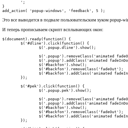
	';

}

add_action( 'popup-windows', 'feedback', 5 );
Это все выводится в подвале пользовательским хуком popup-wi
И теперь прописываем скрипт всплывающих окон:
$(document).ready(function() {  

	$('#dline').click(function() {

		$('.popup.dline').show();

		$('.popup').removeClass('animated fadeOutDown');  

		$('.popup').addClass('animated fadeInDown');

		$('#backfon').show(); 

		$('#backfon').removeClass('fadeOut');  

		$('#backfon').addClass('animated fadeIn'); 

	});   

	$('#pek').click(function() {

		$('.popup.pek').show();

		$('.popup').removeClass('animated fadeOutDown');  

		$('.popup').addClass('animated fadeInDown');

		$('#backfon').show(); 

		$('#backfon').removeClass('fadeOut');  

		$('#backfon').addClass('animated fadeIn'); 

	});
