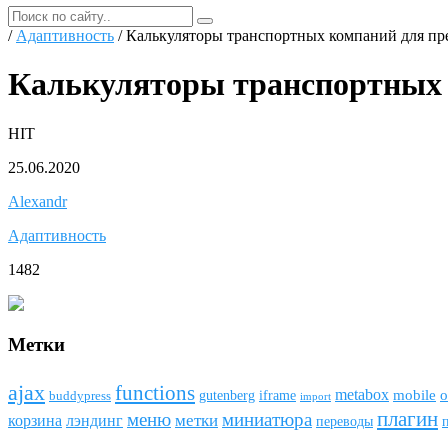
/
Адаптивность
/ Калькуляторы транспортных компаний для пр
Калькуляторы транспортных 
HIT
25.06.2020
Alexandr
Адаптивность
1482
Метки
ajax
funсtions
metabox
mobile
o
gutenberg
iframe
buddypress
import
плагин
меню
миниатюра
метки
лэндинг
корзина
переводы