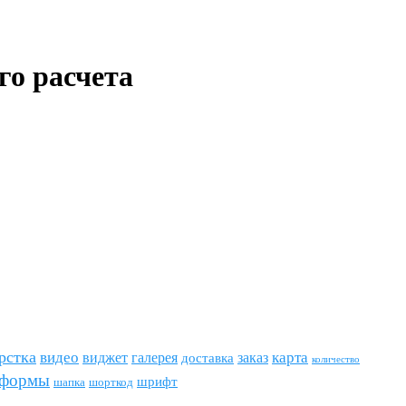
о расчета
рстка
видео
виджет
карта
галерея
заказ
доставка
количество
формы
шрифт
шапка
шорткод