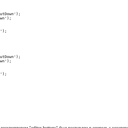
с дескриптором "editor-buttons" был поставлен в очередь с неза