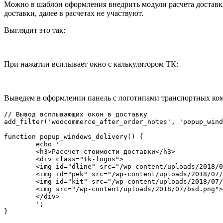
Можно в шаблон оформления внедрить модули расчета доставки
доставки, далее в расчетах не участвуют.
Выглядит это так:
При нажатии всплывает окно с калькулятором ТК:
Выведем в оформлении панель с логотипами транспортных ко
// Вывод всплывающих окон в доставку

add_filter('woocommerce_after_order_notes', 'popup_wind
function popup_windows_delivery() {

	echo '

	<h3>Рассчет стоимости доставки</h3>

	<div class="tk-logos">

	<img id="dline" src="/wp-content/uploads/2018/07/delovie-linii-200.png">

	<img id="pek" src="/wp-content/uploads/2018/07/20161606225846-200.png">

	<img id="kit" src="/wp-content/uploads/2018/07/kit-tk200.png">

	<img src="/wp-content/uploads/2018/07/bsd.png">

	</div>

	';

}