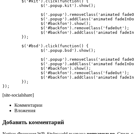
	$('#kit').click(function() {

		$('.popup.kit').show();

		$('.popup').removeClass('animated fadeOutDown');  

		$('.popup').addClass('animated fadeInDown');

		$('#backfon').show(); 

		$('#backfon').removeClass('fadeOut');  

		$('#backfon').addClass('animated fadeIn'); 

	});

	$('#bsd').click(function() {

		$('.popup.bsd').show();

		$('.popup').removeClass('animated fadeOutDown');  

		$('.popup').addClass('animated fadeInDown');

		$('#backfon').show(); 

		$('#backfon').removeClass('fadeOut');  

		$('#backfon').addClass('animated fadeIn'); 

	});  	

});
[site-socialshare]
Комментарии
Вложения
Добавить комментарий
Notice: Функция WP_Styles::add вызвана
неправильно
. Стиль 