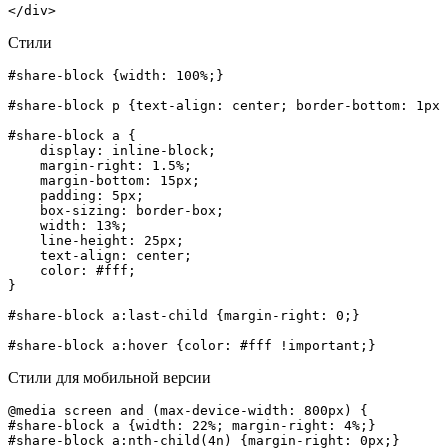
</div>
Стили
#share-block {width: 100%;}

#share-block p {text-align: center; border-bottom: 1px 
#share-block a {

    display: inline-block;

    margin-right: 1.5%;

    margin-bottom: 15px;

    padding: 5px;

    box-sizing: border-box;

    width: 13%;

    line-height: 25px;

    text-align: center;

    color: #fff;

}

#share-block a:last-child {margin-right: 0;}

#share-block a:hover {color: #fff !important;}
Стили для мобильной версии
@media screen and (max-device-width: 800px) { 

#share-block a {width: 22%; margin-right: 4%;}

#share-block a:nth-child(4n) {margin-right: 0px;}   
