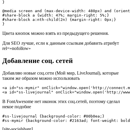
} 

@media screen and (max-device-width: 480px) and (orient
#share-block a {width: 47%; margin-right: 5%;}

#share-block a:nth-child(2n) {margin-right: 0px;}  

}
Цвета кнопок можно взять из предыдущего решения.
Для SEO лучше, если к данным ссылкам добавить атрибут
rel=»nofollow»
Добавление соц. сетей
Добавляю новые соц.сети (Мой мир, LiveJournal), которые
таким же образом можно использовать
<a id="ss-mymir" onClick="window.open('http://connect.m
<a id="ss-livejournal" onClick="window.open('http://www
В FontAwesome нет иконок этих соц.сетей, поэтому сделал
некое подобие
#ss-livejournal {background-color: #00b0ea;}

#ss-mymir {background-color: #2163ad; font-weight: bold
[site-socialshare]