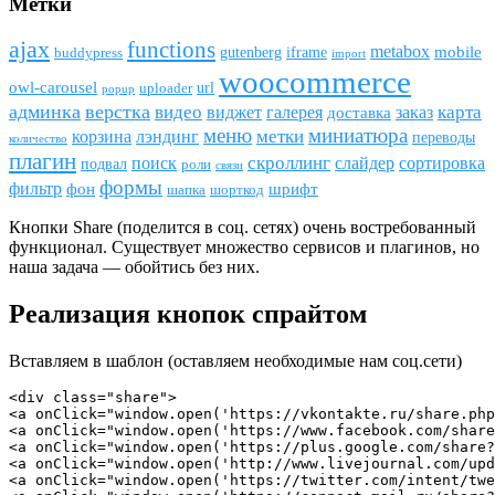
Метки
ajax
funсtions
metabox
mobile
gutenberg
iframe
buddypress
import
woocommerce
owl-carousel
url
uploader
popup
админка
верстка
видео
виджет
карта
галерея
заказ
доставка
меню
миниатюра
метки
лэндинг
корзина
переводы
количество
плагин
скроллинг
поиск
сортировка
слайдер
подвал
роли
связи
формы
фильтр
фон
шрифт
шапка
шорткод
Кнопки Share (поделится в соц. сетях) очень востребованный
функционал. Существует множество сервисов и плагинов, но
наша задача — обойтись без них.
Реализация кнопок спрайтом
Вставляем в шаблон (оставляем необходимые нам соц.сети)
<div class="share">

<a onClick="window.open('https://vkontakte.ru/share.php
<a onClick="window.open('https://www.facebook.com/share
<a onClick="window.open('https://plus.google.com/share?
<a onClick="window.open('http://www.livejournal.com/upd
<a onClick="window.open('https://twitter.com/intent/twe