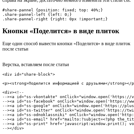
справа на экране, достаточно немного изменить эти стили css:
#share-pannel {position: fixed; top: 40%;}

.share-pannel-left {left: 0;}

.share-pannel-right {right: 0px !important;}
Кнопки «Поделится» в виде плиток
Еще один способ вывести кнопки «Поделится» в виде плиток
после статьи
Верстка, вставляем после статьи
<div id="share-block">

<p><strong>Поделится информацией с друзьями</strong></p
<div><!--

--><a id="ss-vkontakte" onClick="window.open('https://v
--><a id="ss-facebook" onClick="window.open('https://ww
--><a id="ss-google" onClick="window.open('https://plus
--><a id="ss-twitter" onClick="window.open('https://twi
--><a id="ss-odnoklassniki" onClick="window.open('http:
--><a id="ss-email" href="mailto:?subject=<?php the_tit
--><a id="ss-print" href='javascript:window.print(); vo
--></div>
