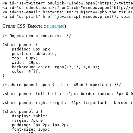
<a id="ss-twitter" onClick="window.open('https://twitte
<a id="ss-odnoklassniki" onClick="window.open('http://o
<a id="ss-email" href="mailto:?subject=<?php the_title(
<a id="ss-print" href='javascript:window.print(); void 
Стили CSS (Вместе с
панелью
)
/* Поделиться в соц.сетях  */

#share-pannel {

    padding: 0px 6px;

    position: absolute;

    top: 100px;

    width: 29px;

    background-color: rgba(17,17,17,0.8);

    color: #fff;

}

/*.share-pannel-open { left: -45px !important; }*/

.share-pannel-left {left: -41px; border-radius: 3px 0 0
.share-pannel-right {right: -41px !important;  border-r
#share-pannel a {

    display: table;

    margin: 7px 0;

    padding: 3px 2px 1px 2px;

    font-size: 16px;
