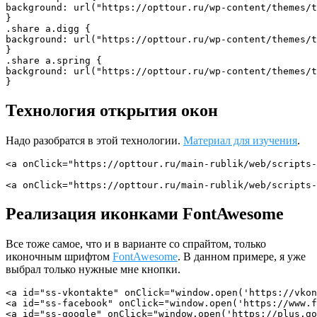
background: url("https://opttour.ru/wp-content/themes/t
}

.share a.digg {

background: url("https://opttour.ru/wp-content/themes/t
}

.share a.spring {

background: url("https://opttour.ru/wp-content/themes/t
}
Технология открытия окон
Надо разобратся в этой технологии.
Материал для изучения
.
<a onClick="https://opttour.ru/main-rublik/web/scripts-
<a onClick="https://opttour.ru/main-rublik/web/scripts-
Реализация иконками FontAwesome
Все тоже самое, что и в варианте со спрайтом, только
иконочным шрифтом
FontAwesome
. В данном примере, я уже
выбрал только нужные мне кнопки.
<a id="ss-vkontakte" onClick="window.open('https://vkon
<a id="ss-facebook" onClick="window.open('https://www.f
<a id="ss-google" onClick="window.open('https://plus.go