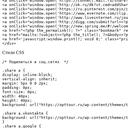
<a onClick="window.open('https://connect.mail.ru/share?
<a onClick="window.open('http://ok.ru/dk?st.cmd=addShar
<a onClick="window.open('https://ru.pinterest.com/pin/c
<a onClick="window.open('https://www.evernote.com/clip.
<a onClick="window.open('http://www.liveinternet.ru/jou
<a onClick="window.open('http://digg.com/submit?url=<?p
<a onClick="window.open('http://new.spring.me/#!/welcom
<a href="<?php the_permalink(); ?>" class="bookmark" re
<a href="mailto:?subject=<?php the_title(); ?>&body=<?p
<a href='javascript:window.print(); void 0;' class="pri
</div>
Стили CSS
/* Поделиться в соц.сетях  */

.share a {

display: inline-block;

vertical-align: inherit;

margin: 5px 0 0 2px;

padding: 0px;

font-size: 0px;

width: 40px;

height: 40px;

background: url("https://opttour.ru/wp-content/themes/t
.share a.vkontakte {

background: url("https://opttour.ru/wp-content/themes/t
}

.share a.google {
