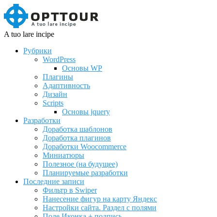
A tuo lare incipe
Рубрики
WordPress
Основы WP
Плагины
Адаптивность
Дизайн
Scripts
Основы jquery
Разработки
Доработка шаблонов
Доработка плагинов
Доработки Woocommerce
Миниатюры
Полезное (на будущее)
Планируемые разработки
Последние записи
Фильтр в Swiper
Нанесение фигур на карту Яндекс
Настройки сайта. Раздел с полями
Поле Иконка + подпись