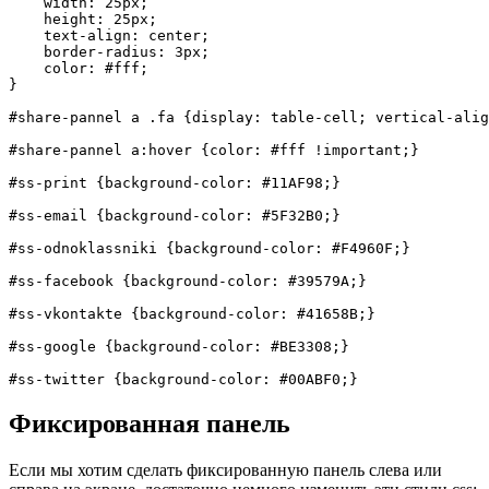
    width: 25px;

    height: 25px;

    text-align: center;

    border-radius: 3px;

    color: #fff;

}

#share-pannel a .fa {display: table-cell; vertical-alig
#share-pannel a:hover {color: #fff !important;}

#ss-print {background-color: #11AF98;}

#ss-email {background-color: #5F32B0;}

#ss-odnoklassniki {background-color: #F4960F;}

#ss-facebook {background-color: #39579A;}

#ss-vkontakte {background-color: #41658B;}

#ss-google {background-color: #BE3308;}

Фиксированная панель
Если мы хотим сделать фиксированную панель слева или