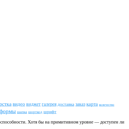
рстка
видео
виджет
карта
галерея
заказ
доставка
количество
формы
шрифт
шапка
шорткод
тоспособности. Хотя бы на примитивном уровне — доступен ли