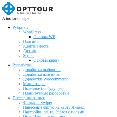
A tuo lare incipe
Рубрики
WordPress
Основы WP
Плагины
Адаптивность
Дизайн
Scripts
Основы jquery
Разработки
Доработка шаблонов
Доработка плагинов
Доработки Woocommerce
Миниатюры
Полезное (на будущее)
Планируемые разработки
Последние записи
Фильтр в Swiper
Нанесение фигур на карту Яндекс
Настройки сайта. Раздел с полями
Поле Иконка + подпись