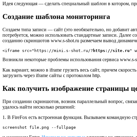
Идея следующая — сделать специальный шаблон в котором, пр
Создание шаблона мониторинга
Создаем типа записи — сайт (это необязательно, но добавит ав
потребуется, можно использовать стандартные записи. Далее с
созданию скриншотов www.s-shot.ru размечаем вывод динамич
<iframe src="https://mini.s-shot.ru/?
https://site.ru
" w
Возникли некоторые проблемы использования сервиса www.s-sh
Как вариант, можно в iframe грузить весь сайт, причем скорость
загрузить через iframe сайты с протоколом http.
Как получить изображение страницы ц
При создании скриншотов, возник параллельный вопрос, связ
удалось найти несколько решений:
1. В FireFox есть встроенная функция. Вызываем командную ст
screenshot file.png --fullpage