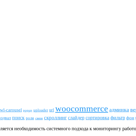
woocommerce
админка
ве
wl-carousel
url
uploader
popup
скроллинг
поиск
сортировка
фильтр
слайдер
фон
подвал
роли
связи
вляется необходимость системного подхода к мониторингу рабо