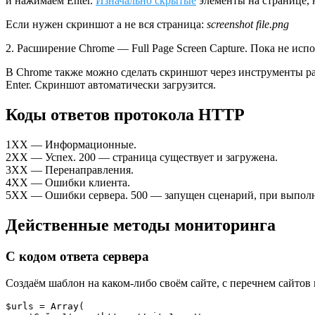
и нажимаем Enter.
Изначально скрытые
элементы на странице, 
Если нужен скриншот а не вся страница:
screenshot file.png
2. Расширение Chrome — Full Page Screen Capture. Пока не испо
В Chrome также можно сделать скриншот через инструменты разра
Enter. Скриншот автоматически загрузится.
Коды ответов протокола HTTP
1XX — Информационные.
2XX — Успех. 200 — страница существует и загружена.
3XX — Перенаправления.
4XX — Ошибки клиента.
5XX — Ошибки сервера. 500 — запущен сценарий, при выпол
Действенные методы мониторинга
С кодом ответа сервера
Создаём шаблон на каком-либо своём сайте, с перечнем сайтов
$urls = Array(
