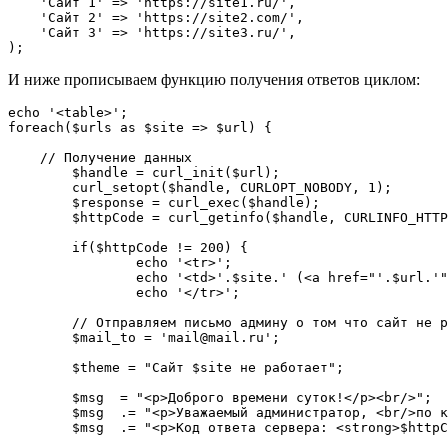
    'Сайт 1' => 'https://site1.ru/',

    'Сайт 2' => 'https://site2.com/',

    'Сайт 3' => 'https://site3.ru/',

);
И ниже прописываем функцию получения ответов циклом:
echo '<table>';

foreach($urls as $site => $url) {

    // Получение данных

	$handle = curl_init($url);

	curl_setopt($handle, CURLOPT_NOBODY, 1);

	$response = curl_exec($handle);

	$httpCode = curl_getinfo($handle, CURLINFO_HTTP_CODE)."\n\r";

	if($httpCode != 200) {

		echo '<tr>';

		echo '<td>'.$site.' (<a href="'.$url.'" target="_blank">'.$url.'</a>)</td><td class="red">'.$httpCode.'</td>';

		echo '</tr>';

        // Отправляем письмо админу о том что сайт не работает

        $mail_to = 'mail@mail.ru';

        $theme = "Сайт $site не работает";

        $msg  = "<p>Доброго времени суток!</p><br/>";

        $msg  .= "<p>Уважаемый администратор, <br/>по каким-то причинам сайт $site ($url) не работает.</p>";

        $msg  .= "<p>Код ответа сервера: <strong>$httpCode</strong>.</p>";
