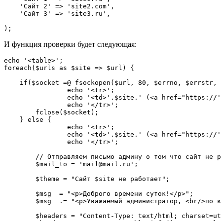
    'Сайт 2' => 'site2.com',

    'Сайт 3' => 'site3.ru',

);
И функция проверки будет следующая:
echo '<table>';

foreach($urls as $site => $url) {

    if($socket =@ fsockopen($url, 80, $errno, $errstr, 30)) {

		echo '<tr>';

		echo '<td>'.$site.' (<a href="https://'.$url.'" target="_blank">'.$url.'</a>)</td><td class="green">Доступен</td>';

		echo '</tr>';

        fclose($socket);

    } else {

		echo '<tr>';

		echo '<td>'.$site.' (<a href="https://'.$url.'" target="_blank">'.$url.'</a>)</td><td class="red">Не доступен</td>';

		echo '</tr>';

        // Отправляем письмо админу о том что сайт не работает

        $mail_to = 'mail@mail.ru';

        $theme = "Сайт $site не работает";

        $msg  = "<p>Доброго времени суток!</p>";

        $msg  .= "<p>Уважаемый администратор, <br/>по каким-то причинам сайт $site ($url) не работает.</p>";

        $headers = "Content-Type: text/html; charset=utf-8\n";
