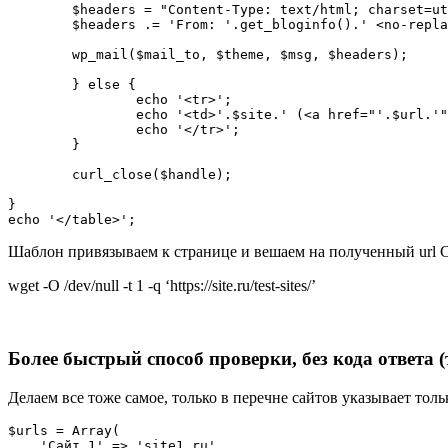
        $headers = "Content-Type: text/html; charset=utf-8\n";

        $headers .= 'From: '.get_bloginfo().' <no-replay@'.$_SERVER['HTTP_HOST'].'>' . "\r\n";	

        wp_mail($mail_to, $theme, $msg, $headers);

	} else {

		echo '<tr>';

		echo '<td>'.$site.' (<a href="'.$url.'" target="_blank">'.$url.'</a>)</td><td class="green">'.$httpCode.'</td>';

		echo '</tr>';

	}

	curl_close($handle);

}

echo '</table>';
Шаблон привязываем к странице и вешаем на полученный url 
wget -O /dev/null -t 1 -q ‘https://site.ru/test-sites/’
Более быстрый способ проверки, без кода ответа (
Делаем все тоже самое, только в перечне сайтов указывает тол
$urls = Array(

    'Сайт 1' => 'site1.ru',
