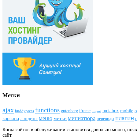
Метки
ajax
funсtions
metabox
mobile
o
gutenberg
iframe
buddypress
import
плагин
меню
миниатюра
метки
лэндинг
корзина
переводы
Когда сайтов в обслуживании становится довольно много, поя
сайт.