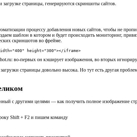
и загрузке страницы, генерируются скриншоты сайтов.
томатизации процессу добавления новых сайтов, чтобы не пропис
оздаем шаблон в котором и будет происходить мониторинг, привя
еских скриншотов во фрейме.
idth="400" height="300"></iframe>
ot.ru: во-первых он кэширует изображения, во вторых игнорир
 загрузки страницы довольно высока. Но тут есть другая проблема
еликом
анный с другими целями — как получить полное изображение ст
року Shift + F2 и пишем команду