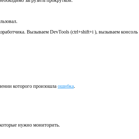
необходимо загрузить прокруткой.
льзовал.
ботчика. Вызываем DevTools (ctrl+shift+i ), вызываем консоль (
нении которого произошла
ошибка
.
 которые нужно мониторить.