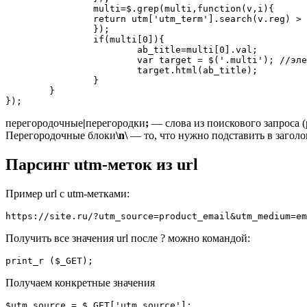
		multi=$.grep(multi,function(v,i){

		return utm['utm_term'].search(v.reg) > -1

		});

		if(multi[0]){

			ab_title=multi[0].val;

			var target = $('.multi'); //элемент для подмены

			target.html(ab_title); 

		}

	}

});
перегородочные
|
перегородки
;
— слова из поискового запроса 
Перегородочные блоки
\n\
— то, что нужно подставить в заголо
Парсинг utm-меток из url
Пример url c utm-метками:
https://site.ru/?utm_source=product_email&utm_medium=em
Получить все значения url после ? можно командой:
print_r ($_GET);
Получаем конкретные значения
$utm_source = $_GET['utm_source'];
