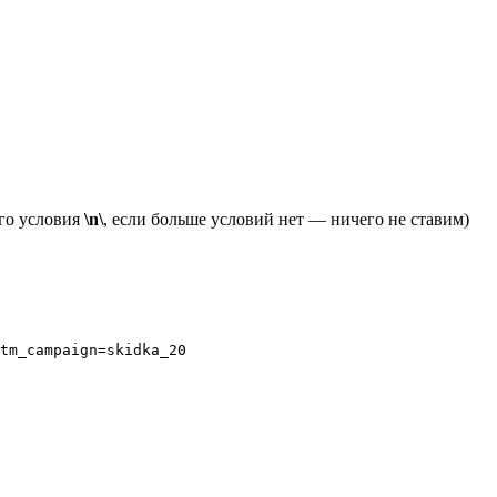
его условия
\n\
, если больше условий нет — ничего не ставим)
tm_campaign=skidka_20