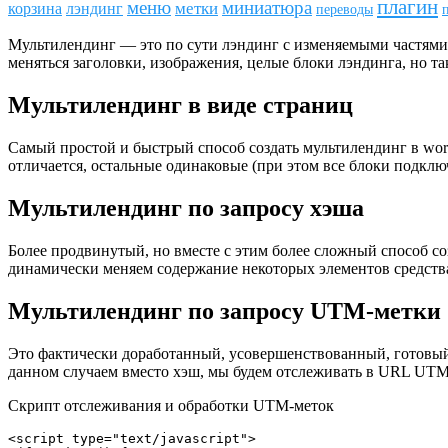
плагин
меню
миниатюра
метки
лэндинг
корзина
переводы
Мультилендинг — это по сути лэндинг с изменяемыми частями 
меняться заголовки, изображения, целые блоки лэндинга, но та
Мультилендинг в виде страниц
Самый простой и быстрый способ создать мультилендинг в wor
отличается, остальные одинаковые (при этом все блоки подк
Мультилендинг по запросу хэша
Более продвинутый, но вместе с этим более сложный способ 
динамически меняем содержание некоторых элементов средства
Мультилендинг по запросу UTM-метки
Это фактически доработанный, усовершенствованный, готовый 
данном случаем вместо хэш, мы будем отслеживать в URL UT
Скрипт отслеживания и обработки UTM-меток
<script type="text/javascript">
