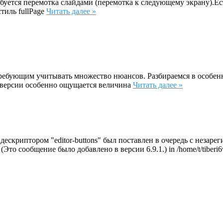
буется перемотка слайдами (перемотка к следующему экрану).Ест
тиль fullPage
Читать далее »
требующим учитывать множество нюансов. Разбираемся в особен
 версии особенно ощущается величина
Читать далее »
с дескриптором "editor-buttons" был поставлен в очередь с неза
. (Это сообщение было добавлено в версии 6.9.1.) in /home/t/tiberi6w