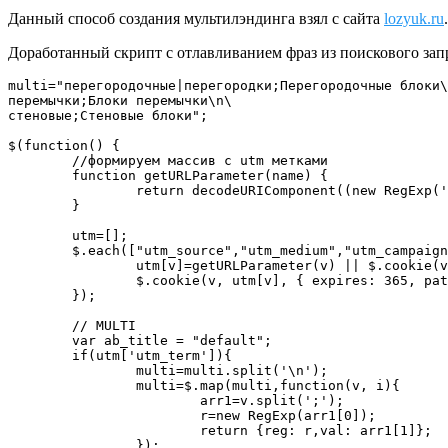
Данный способ создания мультилэндинга взял с сайта
lozyuk.ru
Доработанный скрипт с отлавливанием фраз из поискового зап
multi="перегородочные|перегородки;Перегородочные блоки\
перемычки;Блоки перемычки\n\

стеновые;Стеновые блоки";

$(function() {

	//формируем массив с utm метками

	function getURLParameter(name) {

		return decodeURIComponent((new RegExp('[?|&]' + name + '=' + '([^&;]+?)(&|#|;|$)').exec(location.search)||[,""])[1].replace(/\+/g, '%20'))||null;

	}

	utm=[];

	$.each(["utm_source","utm_medium","utm_campaign","utm_term",'source_type','source','position_type','position','added','creative','matchtype'],function(i,v){

		utm[v]=getURLParameter(v) || $.cookie(v);

		$.cookie(v, utm[v], { expires: 365, path: '/' });

	});

	// MULTI

	var ab_title = "default";

	if(utm['utm_term']){

		multi=multi.split('\n');

		multi=$.map(multi,function(v, i){

			arr1=v.split(';');

			r=new RegExp(arr1[0]);

			return {reg: r,val: arr1[1]};

		});
