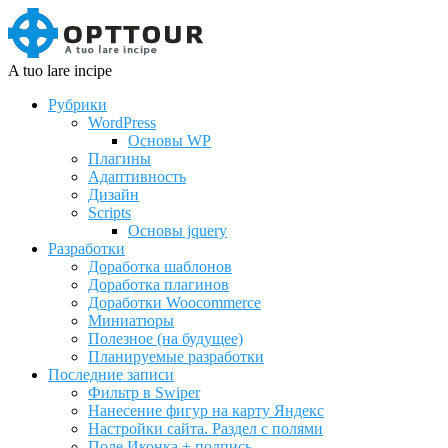
A tuo lare incipe
Рубрики
WordPress
Основы WP
Плагины
Адаптивность
Дизайн
Scripts
Основы jquery
Разработки
Доработка шаблонов
Доработка плагинов
Доработки Woocommerce
Миниатюры
Полезное (на будущее)
Планируемые разработки
Последние записи
Фильтр в Swiper
Нанесение фигур на карту Яндекс
Настройки сайта. Раздел с полями
Поле Иконка + подпись