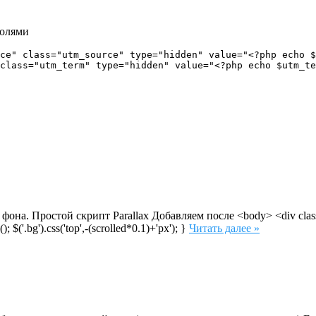
полями
ce" class="utm_source" type="hidden" value="<?php echo $
она. Простой скрипт Parallax Добавляем после <body> <div class="
; $('.bg').css('top',-(scrolled*0.1)+'px'); }
Читать далее »