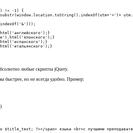
бсолютно любые скрипты jQuery.
 быстрее, но не всегда удобно. Пример:
}

o $title_text; ?></span> языка <br>с лучшими преподавате