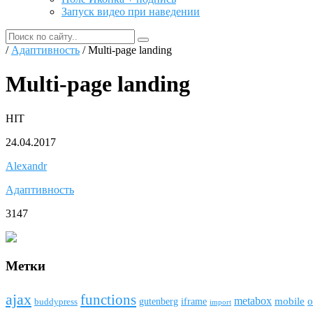
Запуск видео при наведении
/
Адаптивность
/ Multi-page landing
Multi-page landing
HIT
24.04.2017
Alexandr
Адаптивность
3147
Метки
ajax
funсtions
metabox
mobile
o
gutenberg
iframe
buddypress
import