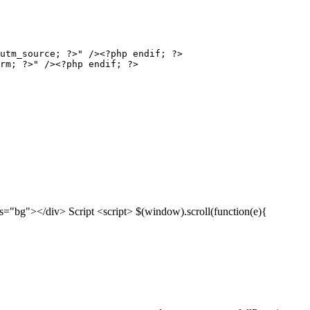
utm_source; ?>" /><?php endif; ?>

<?php if (!empty($utm_term)): ?><input name="utm_term" class="utm_term" type="hidden" value="<?php echo $utm_term; ?>" /><?php endif; ?>	
bg"></div> Script <script> $(window).scroll(function(e){