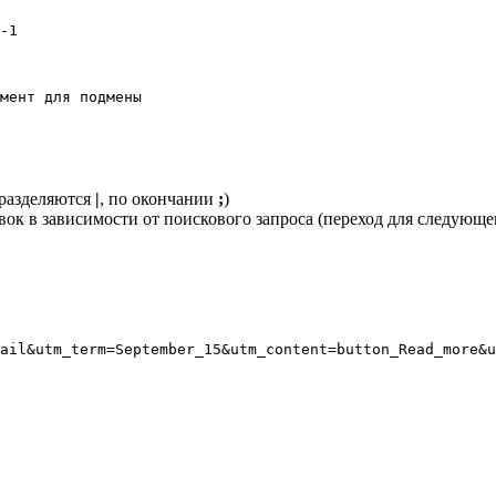
(разделяются
|
, по окончании
;
)
вок в зависимости от поискового запроса (переход для следующ
ail&utm_term=September_15&utm_content=button_Read_more&u