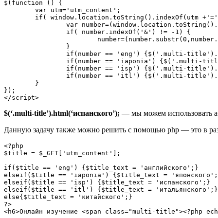
$(function () {

	var utm='utm_content';

	if( window.location.toString().indexOf(utm +'=') != -1) {

		var number=(window.location.toString().substr(window.location.toString().indexOf(utm+'=')+ utm.length+1,50)).toLowerCase();  

		if( number.indexOf('&') != -1) {

			number=(number.substr(0,number.indexOf('&')));

		}

		if(number == 'eng') {$('.multi-title').html('английского');}

		if(number == 'iaponia') {$('.multi-title').html('японского');}

		if(number == 'isp') {$('.multi-title').html('испанского');}

		if(number == 'itl') {$('.multi-title').html('итальянского');}

	}

});

</script>
$(‘.multi-title’).html(‘испанского’);
— мы можем использовать а
Данную задачу также можно решить с помощью php — это в разы
<?php

$title = $_GET['utm_content'];

if($title == 'eng') {$title_text = 'английского';}

elseif($title == 'iaponia') {$title_text = 'японского';
elseif($title == 'isp') {$title_text = 'испанского';}

elseif($title == 'itl') {$title_text = 'итальянского';}

else{$title_text = 'китайского';}

?>

<h6>Онлайн изучение <span class="multi-title"><?php ech