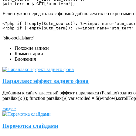
$utm_term = $_GET['utm_term'];
Если нужно передать их с формой добавляем их со скрытыми 
<?php if (!empty($utm_source)): ?><input name="utm_sour
[site-socialshare]
Похожие записи
Комментарии
Вложения
Параллакс эффект заднего фона
Добавим к сайту классный эффект параллакса (Parallax) заднего ф
parallax(); }); function parallax(){ var scrolled = $(window).scrollTop()
лэндинг
Перемотка слайдами