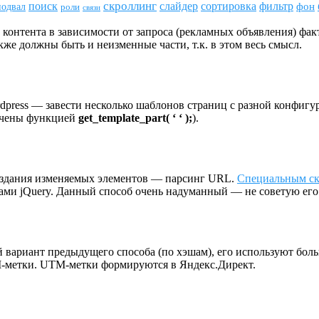
скроллинг
поиск
сортировка
фильтр
слайдер
фон
подвал
роли
связи
контента в зависимости от запроса (рекламных объявления) фак
кже должны быть и неизменные части, т.к. в этом весь смысл.
dpress — завести несколько шаблонов страниц с разной конфиг
лючены функцией
get_template_part( ‘ ‘ );
).
создания изменяемых элементов — парсинг URL.
Специальным с
ми jQuery. Данный способ очень надуманный — не советую его 
вариант предыдущего способа (по хэшам), его используют боль
M-метки. UTM-метки формируются в Яндекс.Директ.