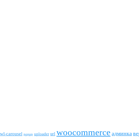
woocommerce
админка
ве
wl-carousel
url
uploader
popup