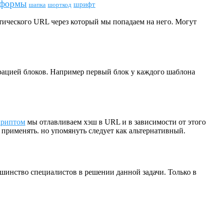
формы
шрифт
шапка
шорткод
тического URL через который мы попадаем на него. Могут
урацией блоков. Например первый блок у каждого шаблона
криптом
мы отлавливаем хэш в URL и в зависимости от этого
применять. но упомянуть следует как альтернативный.
шинство специалистов в решении данной задачи. Только в