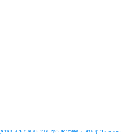
рстка
видео
виджет
карта
галерея
заказ
доставка
количество