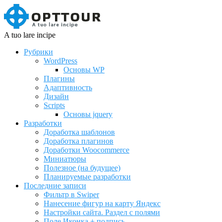
A tuo lare incipe
Рубрики
WordPress
Основы WP
Плагины
Адаптивность
Дизайн
Scripts
Основы jquery
Разработки
Доработка шаблонов
Доработка плагинов
Доработки Woocommerce
Миниатюры
Полезное (на будущее)
Планируемые разработки
Последние записи
Фильтр в Swiper
Нанесение фигур на карту Яндекс
Настройки сайта. Раздел с полями
Поле Иконка + подпись