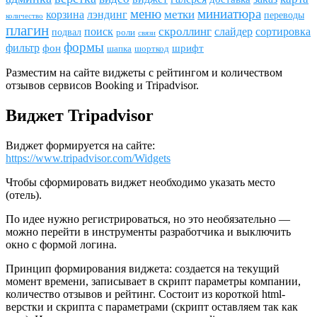
меню
миниатюра
метки
лэндинг
корзина
переводы
количество
плагин
скроллинг
поиск
сортировка
слайдер
подвал
роли
связи
формы
фильтр
фон
шрифт
шапка
шорткод
Разместим на сайте виджеты с рейтингом и количеством
отзывов сервисов Booking и Tripadvisor.
Виджет Tripadvisor
Виджет формируется на сайте:
https://www.tripadvisor.com/Widgets
Чтобы сформировать виджет необходимо указать место
(отель).
По идее нужно регистрироваться, но это необязательно —
можно перейти в инструменты разработчика и выключить
окно с формой логина.
Принцип формирования виджета: создается на текущий
момент времени, записывает в скрипт параметры компании,
количество отзывов и рейтинг. Состоит из короткой html-
верстки и скрипта с параметрами (скрипт оставляем так как