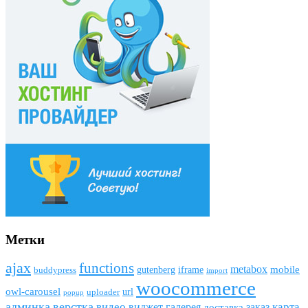
Метки
ajax
funсtions
metabox
mobile
gutenberg
iframe
buddypress
import
woocommerce
owl-carousel
url
uploader
popup
админка
верстка
видео
виджет
карта
галерея
заказ
доставка