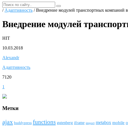
/
Адаптивность
/ Внедрение модулей транспортных компаний 
Внедрение модулей транспор
HIT
10.03.2018
Alexandr
Адаптивность
7120
1
Метки
ajax
funсtions
metabox
mobile
o
gutenberg
iframe
buddypress
import