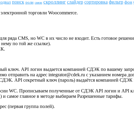
скроллинг
поиск
сортировка
фильтр
слайдер
фон
подвал
роли
связи
 электронной торговли Woocommerce.
для ряда CMS, но WC в их число не входит. Есть готовое решени
 нему по той же ссылке).
ЕК.
ый ключ. API логин выдается компанией СДЭК по вашему запрос
мо отправить на адрес integrator@cdek.ru с указанием номера д
 СДЭК. API секретный ключ (пароль) выдаётся компанией СДЭК 
ерсии WC. Прописываем полученные от СДЭК API логин и API к
К) и самое главное в методе выбираем Разрешенные тарифы.
рес (первая группа полей).