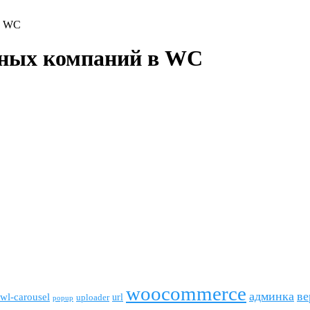
в WC
тных компаний в WC
woocommerce
админка
ве
wl-carousel
url
uploader
popup