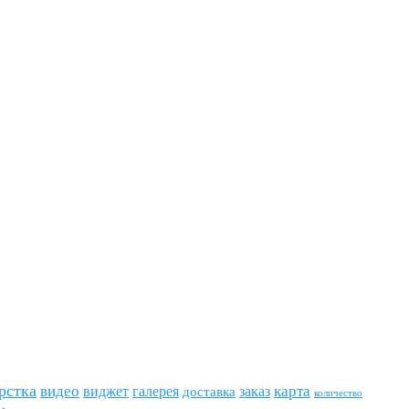
рстка
видео
виджет
карта
галерея
заказ
доставка
количество