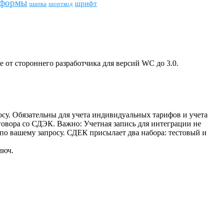
формы
шрифт
шапка
шорткод
е от стороннего разработчика для версий WC до 3.0.
у. Обязательны для учета индивидуальных тарифов и учета
оговора со СДЭК. Важно: Учетная запись для интеграции не
по вашему запросу. СДЕК присылает два набора: тестовый и
люч.