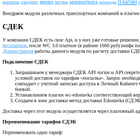
плагин
меню
миниатюра
метки
лэндинг
корзина
переводы
Внедряем модули различных транспортных компаний в плагин
СДЕК
У компании СДЕК есть свое Api, и у них уже готовые решения 
бесплатное
, после WC 3.0 платное (в районе 1600 руб) (инфа по
Демонстрация
работы данного модуля по расчету доставки СД
Подключение СДЕК
Запрашиваем у менеджера СДЕК API логин и API секретн
условий доставок по тарифам «посылка». Запрос необходи
совпадает с учетной записью доступа в Личный Кабинет
боевой.
Устанавливаем плагин wc-edostavka соответствующий в
Создаем в зоне доставки метод доставки Edostavka (СДЭ
Доставка через этот модуль осуществляется через платежный ад
Переименование тарифов СДЭК
Переименовать один тариф: