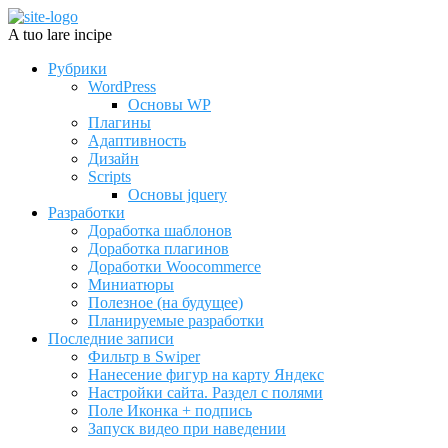
A tuo lare incipe
Рубрики
WordPress
Основы WP
Плагины
Адаптивность
Дизайн
Scripts
Основы jquery
Разработки
Доработка шаблонов
Доработка плагинов
Доработки Woocommerce
Миниатюры
Полезное (на будущее)
Планируемые разработки
Последние записи
Фильтр в Swiper
Нанесение фигур на карту Яндекс
Настройки сайта. Раздел с полями
Поле Иконка + подпись
Запуск видео при наведении