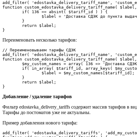
add_filter( 'edostavka_delivery_tariff_name', 'custom_e
function custom_edostavka_delivery_tariff_name( $label,
	if( 136 == absint( $tariff_id ) ) {

		$label = 'Доставка СДЭК до пункта выдачи';

	}

	return $label;

}
Переименовать несколько тарифов:
// Переименовываем тарифы СДЭК

add_filter( 'edostavka_delivery_tariff_name', 'custom_e
function custom_edostavka_delivery_tariff_name( $label,
	$my_custom_names = array( 136 => 'Доставка СДЭК до пункта выдачи', 137 => 'Доставка СДЭК до двери' ); //В общем создаём массив с вашими названиями тарифов.

	if( in_array( $tariff_id, array_keys( $my_custom_names ) ) ) {

		$label = $my_custom_names[$tariff_id];

	}

	return $label;

}
Добавление / удаление тарифов
Фильтр edostavka_delivery_tariffs содержит массив тарифов в виде
Тарифы до постоматов уже не актуальны.
Пример добавления нового тарифа:
add_filter( 'edostavka_delivery_tariffs', 'add_my_custo