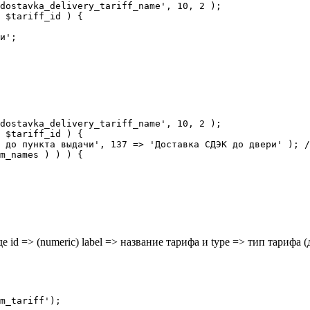
dostavka_delivery_tariff_name', 10, 2 );

 $tariff_id ) {

dostavka_delivery_tariff_name', 10, 2 );

 $tariff_id ) {

 id => (numeric) label => название тарифа и type => тип тарифа (до
m_tariff');
