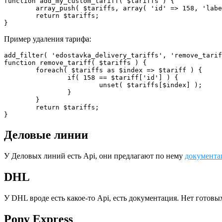
function add_my_custom_tariff( $tariffs ) {

	array_push( $tariffs, array( 'id' => 158, 'label' => 'Международный экспресс', 'type' => 'stock'));

	return $tariffs;

}
Пример удаления тарифа:
add_filter( 'edostavka_delivery_tariffs', 'remove_tarif
function remove_tariff( $tariffs ) {

	foreach( $tariffs as $index => $tariff ) {

		if( 158 == $tariff['id'] ) {

			unset( $tariffs[$index] );

		}

	}

	return $tariffs;

}
Деловые линии
У Деловых линий есть Api, они предлагают по нему
документ
DHL
У DHL вроде есть какое-то Api, есть документация. Нет готов
Pony Express