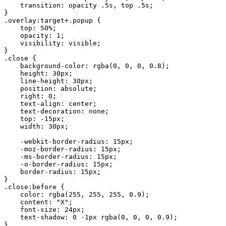
    transition: opacity .5s, top .5s;

}

.overlay:target+.popup {

    top: 50%;

    opacity: 1;

    visibility: visible;

}

.close {

    background-color: rgba(0, 0, 0, 0.8);

    height: 30px;

    line-height: 30px;

    position: absolute;

    right: 0;

    text-align: center;

    text-decoration: none;

    top: -15px;

    width: 30px;

    -webkit-border-radius: 15px;

    -moz-border-radius: 15px;

    -ms-border-radius: 15px;

    -o-border-radius: 15px;

    border-radius: 15px;

}

.close:before {

    color: rgba(255, 255, 255, 0.9);

    content: "X";

    font-size: 24px;

    text-shadow: 0 -1px rgba(0, 0, 0, 0.9);

}
