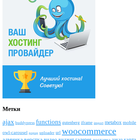
Метки
ajax
funсtions
metabox
mobile
gutenberg
iframe
buddypress
import
woocommerce
owl-carousel
url
uploader
popup
админка
верстка
видео
виджет
карта
галерея
заказ
доставка