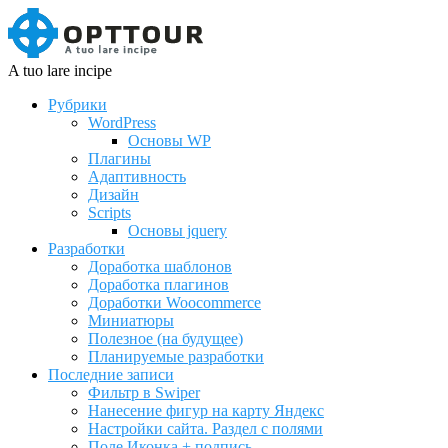
A tuo lare incipe
Рубрики
WordPress
Основы WP
Плагины
Адаптивность
Дизайн
Scripts
Основы jquery
Разработки
Доработка шаблонов
Доработка плагинов
Доработки Woocommerce
Миниатюры
Полезное (на будущее)
Планируемые разработки
Последние записи
Фильтр в Swiper
Нанесение фигур на карту Яндекс
Настройки сайта. Раздел с полями
Поле Иконка + подпись