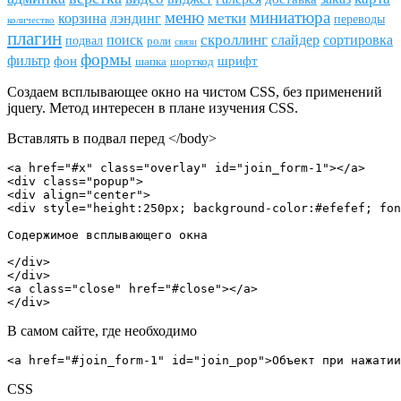
меню
миниатюра
метки
лэндинг
корзина
переводы
количество
плагин
скроллинг
поиск
сортировка
слайдер
подвал
роли
связи
формы
фильтр
фон
шрифт
шапка
шорткод
Создаем всплывающее окно на чистом CSS, без применений
jquery. Метод интересен в плане изучения CSS.
Вставлять в подвал перед </body>
<a href="#x" class="overlay" id="join_form-1"></a>   

<div class="popup">

<div align="center">

<div style="height:250px; background-color:#efefef; fon
Содержимое всплывающего окна

</div>

</div>   

<a class="close" href="#close"></a>

</div>
В самом сайте, где необходимо
<a href="#join_form-1" id="join_pop">Объект при нажатии
CSS