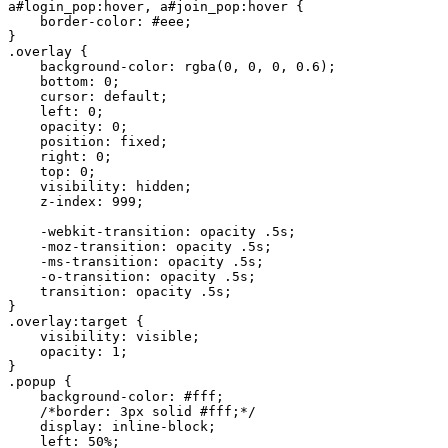
a#login_pop:hover, a#join_pop:hover {

    border-color: #eee;

}

.overlay {

    background-color: rgba(0, 0, 0, 0.6);

    bottom: 0;

    cursor: default;

    left: 0;

    opacity: 0;

    position: fixed;

    right: 0;

    top: 0;

    visibility: hidden;

    z-index: 999;

    -webkit-transition: opacity .5s;

    -moz-transition: opacity .5s;

    -ms-transition: opacity .5s;

    -o-transition: opacity .5s;

    transition: opacity .5s;

}

.overlay:target {

    visibility: visible;

    opacity: 1;

}

.popup {

    background-color: #fff;

    /*border: 3px solid #fff;*/

    display: inline-block;

    left: 50%;
