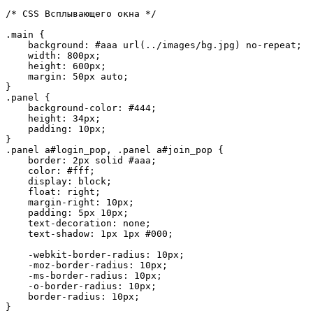
/* CSS Всплывающего окна */

.main {

    background: #aaa url(../images/bg.jpg) no-repeat;

    width: 800px;

    height: 600px;

    margin: 50px auto;

}

.panel {

    background-color: #444;

    height: 34px;

    padding: 10px;

}

.panel a#login_pop, .panel a#join_pop {

    border: 2px solid #aaa;

    color: #fff;

    display: block;

    float: right;

    margin-right: 10px;

    padding: 5px 10px;

    text-decoration: none;

    text-shadow: 1px 1px #000;

    -webkit-border-radius: 10px;

    -moz-border-radius: 10px;

    -ms-border-radius: 10px;

    -o-border-radius: 10px;

    border-radius: 10px;

}
