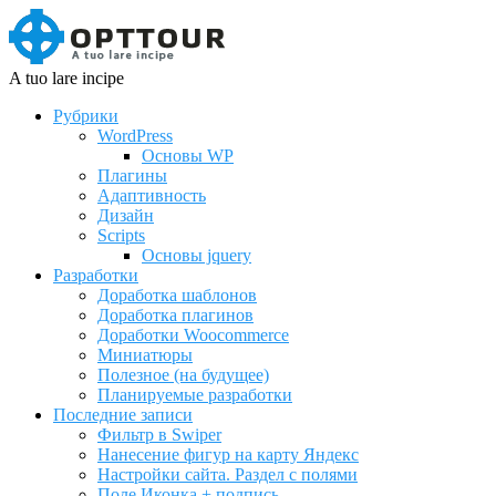
A tuo lare incipe
Рубрики
WordPress
Основы WP
Плагины
Адаптивность
Дизайн
Scripts
Основы jquery
Разработки
Доработка шаблонов
Доработка плагинов
Доработки Woocommerce
Миниатюры
Полезное (на будущее)
Планируемые разработки
Последние записи
Фильтр в Swiper
Нанесение фигур на карту Яндекс
Настройки сайта. Раздел с полями
Поле Иконка + подпись