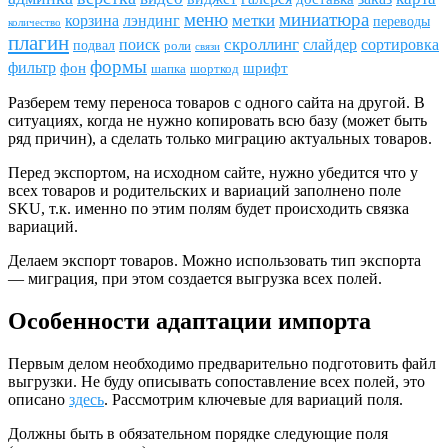
меню
миниатюра
метки
лэндинг
корзина
переводы
количество
плагин
скроллинг
поиск
сортировка
слайдер
подвал
роли
связи
формы
фильтр
фон
шрифт
шапка
шорткод
Разберем тему переноса товаров с одного сайта на другой. В
ситуациях, когда не нужно копировать всю базу (может быть
ряд причин), а сделать только миграцию актуальных товаров.
Перед экспортом, на исходном сайте, нужно убедится что у
всех товаров и родительских и вариаций заполнено поле
SKU, т.к. именно по этим полям будет происходить связка
вариаций.
Делаем экспорт товаров. Можно использовать тип экспорта
— миграция, при этом создается выгрузка всех полей.
Особенности адаптации импорта
Первым делом необходимо предварительно подготовить файл
выгрузки. Не буду описывать сопоставление всех полей, это
описано
здесь
. Рассмотрим ключевые для вариаций поля.
Должны быть в обязательном порядке следующие поля