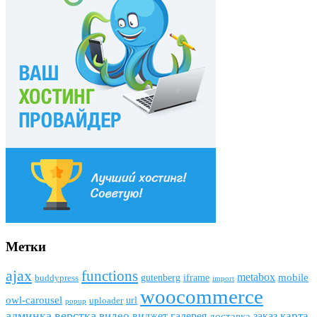
Метки
ajax
funсtions
metabox
mobile
gutenberg
iframe
buddypress
import
woocommerce
owl-carousel
url
uploader
popup
админка
верстка
видео
виджет
карта
галерея
заказ
доставка