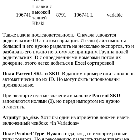
Плавки с
высокой
196741
8791
196741
L
variable
талией
Khaki
Также важна последовательность. Сначала заводятся
родительские ID а потом вариации. И если файл импорта
большой и его нужно разделить на несколько экспортов, то и
разбивать его нужно по этому же принципу. Группа полей
родительских ID с определенными номерами потом их
дочерние, этого легко добиться в Excel сортировкой.
Поля Parrent SKU и SKU
. В данном примере они заполнены
автоматически по их ID. Но могут быть использованы
произвольные.
При экспорте пустые значения в колонке
Parrent SKU
заполняются нолями (0), но перед импортом их нужно
отчистить.
Атрибут pa_size
. Хотя бы один из атрибутов должен иметь
включенный чекбокс «In Variations».
Поле Product Type
. Нужно тогда, когда в импорте разные
типы товаров. Но я рекомендую разделять такие товары на