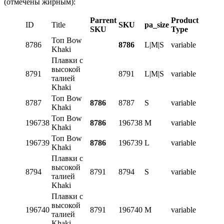
(отмечены жирным):
Parrent
Product
ID
Title
SKU
pa_size
SKU
Type
Топ Bow
8786
8786
L|M|S
variable
Khaki
Плавки с
высокой
8791
8791
L|M|S
variable
талией
Khaki
Топ Bow
8787
8786
8787
S
variable
Khaki
Топ Bow
196738
8786
196738
M
variable
Khaki
Топ Bow
196739
8786
196739
L
variable
Khaki
Плавки с
высокой
8794
8791
8794
S
variable
талией
Khaki
Плавки с
высокой
196740
8791
196740
M
variable
талией
Khaki