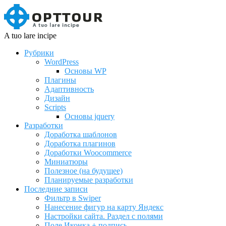
A tuo lare incipe
Рубрики
WordPress
Основы WP
Плагины
Адаптивность
Дизайн
Scripts
Основы jquery
Разработки
Доработка шаблонов
Доработка плагинов
Доработки Woocommerce
Миниатюры
Полезное (на будущее)
Планируемые разработки
Последние записи
Фильтр в Swiper
Нанесение фигур на карту Яндекс
Настройки сайта. Раздел с полями
Поле Иконка + подпись