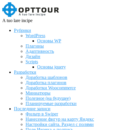
A tuo lare incipe
Рубрики
WordPress
Основы WP
Плагины
Адаптивность
Дизайн
Scripts
Основы jquery
Разработки
Доработка шаблонов
Доработка плагинов
Доработки Woocommerce
Миниатюры
Полезное (на будущее)
Планируемые разработки
Последние записи
Фильтр в Swiper
Нанесение фигур на карту Яндекс
Настройки сайта. Раздел с полями
Поле Иконка + подпись