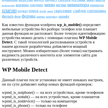
меню
миниатюра
метки
лэндинг
корзина
переводы
количество
плагин
скроллинг
поиск
сортировка
слайдер
подвал
роли
связи
формы
фильтр
фон
шрифт
шапка
шорткод
Как известно функция wordpress
wp_is_mobile()
определяет
мобильные устройства без разбора: телефон или планшет
данная функция не распознает. Более точную идентификацию
устройства можно делать с помощью плагина
WP Mobile
Detect
. С такой технологией распознавания устройств в
нашем арсенале разработчика добавляется мощный
инструмент. Можно избирательно (более тонко) настраивать
видимость различного контента или элементов сайта для
различных устройств.
WP Mobile Detect
Данный плагин после установки не имеет никаких настроек,
он по сути добавляет набор новых функций-проверок:
wpmd_is_notphone() — на всех устройствах, кроме телефонов
wpmd_is_nottab() — на всех устройствах, кроме планшетов
wpmd_is_notdevice() — только на компьютере
wpmd_is_phone() — только на телефоне