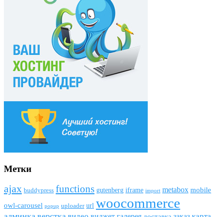
Метки
ajax
funсtions
metabox
mobile
gutenberg
iframe
buddypress
import
woocommerce
owl-carousel
url
uploader
popup
админка
верстка
видео
виджет
карта
галерея
заказ
доставка