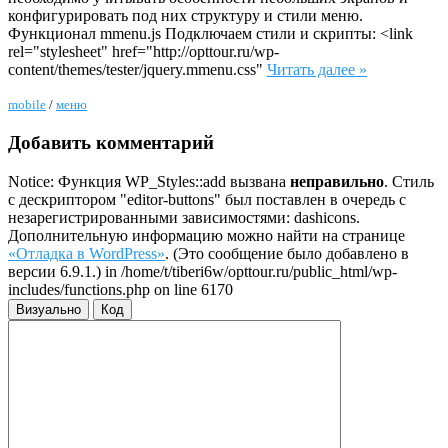
конфигурировать под них структуру и стили меню.
Функционал mmenu.js Подключаем стили и скрипты: <link
rel="stylesheet" href="http://opttour.ru/wp-
content/themes/tester/jquery.mmenu.css"
Читать далее »
mobile
/
меню
Добавить комментарий
Notice: Функция WP_Styles::add вызвана
неправильно
. Стиль
с дескриптором "editor-buttons" был поставлен в очередь с
незарегистрированными зависимостями: dashicons.
Дополнительную информацию можно найти на странице
«Отладка в WordPress»
. (Это сообщение было добавлено в
версии 6.9.1.) in /home/t/tiberi6w/opttour.ru/public_html/wp-
includes/functions.php on line 6170
Визуально
Код