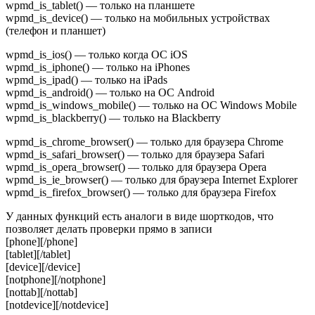
wpmd_is_tablet() — только на планшете
wpmd_is_device() — только на мобильных устройствах
(телефон и планшет)
wpmd_is_ios() — только когда ОС iOS
wpmd_is_iphone() — только на iPhones
wpmd_is_ipad() — только на iPads
wpmd_is_android() — только на ОС Android
wpmd_is_windows_mobile() — только на ОС Windows Mobile
wpmd_is_blackberry() — только на Blackberry
wpmd_is_chrome_browser() — только для браузера Chrome
wpmd_is_safari_browser() — только для браузера Safari
wpmd_is_opera_browser() — только для браузера Opera
wpmd_is_ie_browser() — только для браузера Internet Explorer
wpmd_is_firefox_browser() — только для браузера Firefox
У данных функций есть аналоги в виде шорткодов, что
позволяет делать проверки прямо в записи
[phone][/phone]
[tablet][/tablet]
[device][/device]
[notphone][/notphone]
[nottab][/nottab]
[notdevice][/notdevice]