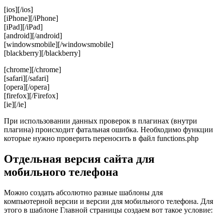
[ios][/ios]
[iPhone][/iPhone]
[iPad][/iPad]
[android][/android]
[windowsmobile][/windowsmobile]
[blackberry][/blackberry]
[chrome][/chrome]
[safari][/safari]
[opera][/opera]
[firefox][/Firefox]
[ie][/ie]
При использовании данных проверок в плагинах (внутри
плагина) происходит фатальная ошибка. Необходимо функции
которые нужно проверить переносить в файл functions.php
Отдельная версия сайта для
мобильного телефона
Можно создать абсолютно разные шаблоны для
компьютерной версии и версии для мобильного телефона. Для
этого в шаблоне Главной страницы создаем вот такое условие: