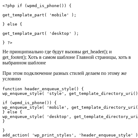
<?php if (wpmd_is_phone()) { 

get_template_part( 'mobile' ); 

} else {

get_template_part( 'desktop' );   

} ?>
Не принципиально где будут вызовы get_header(); и
get_footer(); Хоть в самом шаблоне Главной страницы, хоть в
выбранном шаблоне
При этом подключение разных стилей делаем по этому же
условию
function header_enqueue_style() {

wp_enqueue_style( 'style', get_template_directory_uri() 
if (wpmd_is_phone()) { 

wp_enqueue_style( 'mobile', get_template_directory_uri(
} else { 

wp_enqueue_style( 'desktop', get_template_directory_uri
}

}

add_action( 'wp_print_styles', 'header_enqueue_style' )