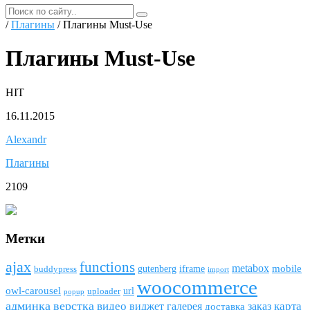
/
Плагины
/ Плагины Must-Use
Плагины Must-Use
HIT
16.11.2015
Alexandr
Плагины
2109
Метки
ajax
funсtions
metabox
mobile
gutenberg
iframe
buddypress
import
woocommerce
owl-carousel
url
uploader
popup
админка
верстка
видео
виджет
карта
галерея
заказ
доставка