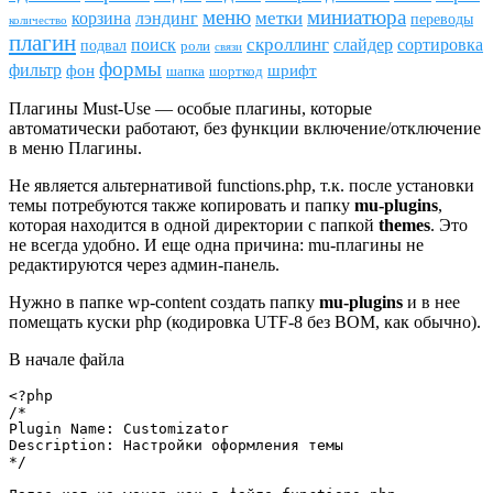
меню
миниатюра
метки
лэндинг
корзина
переводы
количество
плагин
скроллинг
поиск
сортировка
слайдер
подвал
роли
связи
формы
фильтр
фон
шрифт
шапка
шорткод
Плагины Must-Use — особые плагины, которые
автоматически работают, без функции включение/отключение
в меню Плагины.
Не является альтернативой funсtions.php, т.к. после установки
темы потребуются также копировать и папку
mu-plugins
,
которая находится в одной директории с папкой
themes
. Это
не всегда удобно. И еще одна причина: mu-плагины не
редактируются через админ-панель.
Нужно в папке wp-content создать папку
mu-plugins
и в нее
помещать куски php (кодировка UTF-8 без BOM, как обычно).
В начале файла
<?php

/*

Plugin Name: Customizator

Description: Настройки оформления темы

*/
