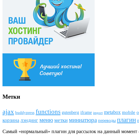
Метки
ajax
funсtions
metabox
mobile
o
gutenberg
iframe
buddypress
import
плагин
меню
миниатюра
метки
лэндинг
корзина
переводы
Самый «нормальный» плагин для рассылок на данный момен