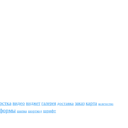
рстка
видео
виджет
карта
галерея
заказ
доставка
количество
формы
шрифт
шапка
шорткод