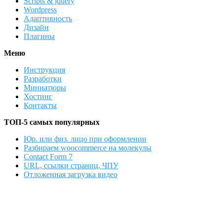
Scripts & jquery
Wordpress
Адаптивность
Дизайн
Плагины
Меню
Инструкция
Разработки
Миниатюры
Хостинг
Контакты
ТОП-5 самых популярных
Юр. или физ. лицо при оформлении
Разбираем woocommerce на молекулы
Contact Form 7
URL, ссылки страниц, ЧПУ
Отложенная загрузка видео