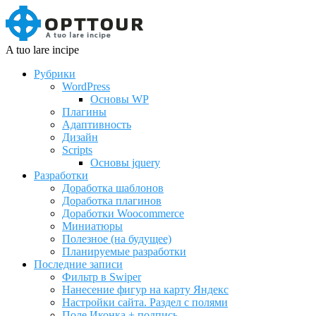
A tuo lare incipe
Рубрики
WordPress
Основы WP
Плагины
Адаптивность
Дизайн
Scripts
Основы jquery
Разработки
Доработка шаблонов
Доработка плагинов
Доработки Woocommerce
Миниатюры
Полезное (на будущее)
Планируемые разработки
Последние записи
Фильтр в Swiper
Нанесение фигур на карту Яндекс
Настройки сайта. Раздел с полями
Поле Иконка + подпись