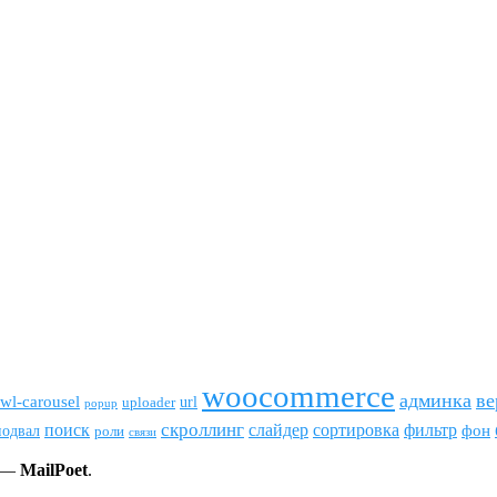
woocommerce
админка
ве
wl-carousel
url
uploader
popup
скроллинг
поиск
сортировка
фильтр
слайдер
фон
подвал
роли
связи
т —
MailPoet
.