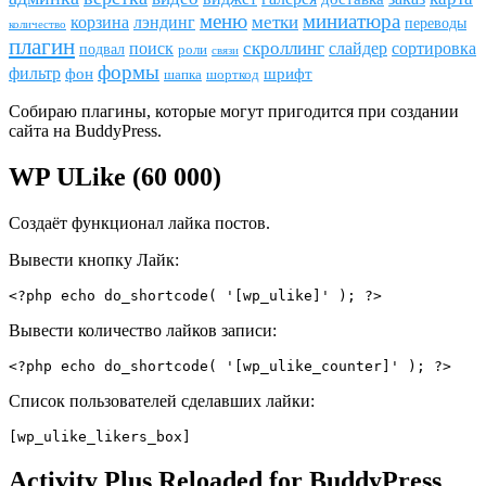
меню
миниатюра
метки
лэндинг
корзина
переводы
количество
плагин
скроллинг
поиск
сортировка
слайдер
подвал
роли
связи
формы
фильтр
фон
шрифт
шапка
шорткод
Собираю плагины, которые могут пригодится при создании
сайта на BuddyPress.
WP ULike (60 000)
Создаёт функционал лайка постов.
Вывести кнопку Лайк:
<?php echo do_shortcode( '[wp_ulike]' ); ?>
Вывести количество лайков записи:
<?php echo do_shortcode( '[wp_ulike_counter]' ); ?>
Список пользователей сделавших лайки:
[wp_ulike_likers_box]
Activity Plus Reloaded for BuddyPress