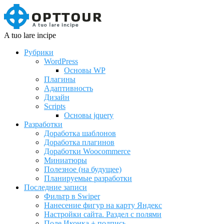
A tuo lare incipe
Рубрики
WordPress
Основы WP
Плагины
Адаптивность
Дизайн
Scripts
Основы jquery
Разработки
Доработка шаблонов
Доработка плагинов
Доработки Woocommerce
Миниатюры
Полезное (на будущее)
Планируемые разработки
Последние записи
Фильтр в Swiper
Нанесение фигур на карту Яндекс
Настройки сайта. Раздел с полями
Поле Иконка + подпись