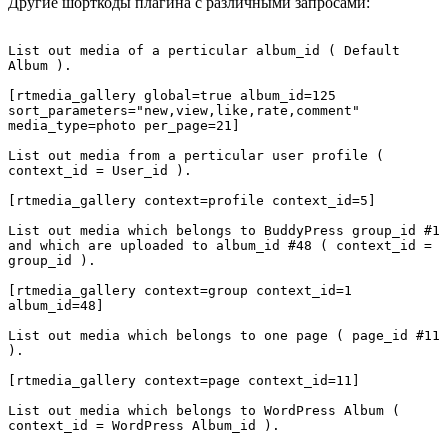
Другие шорткоды плагина с различными запросами:
List out media of a perticular album_id ( Default 
Album ).

[rtmedia_gallery global=true album_id=125 
sort_parameters="new,view,like,rate,comment" 
media_type=photo per_page=21]

List out media from a perticular user profile ( 
context_id = User_id ).

[rtmedia_gallery context=profile context_id=5]

List out media which belongs to BuddyPress group_id #1 
and which are uploaded to album_id #48 ( context_id = 
group_id ).

[rtmedia_gallery context=group context_id=1 
album_id=48]

List out media which belongs to one page ( page_id #11 
).

[rtmedia_gallery context=page context_id=11]

List out media which belongs to WordPress Album ( 
context_id = WordPress Album_id ).
