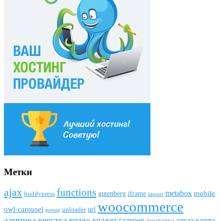
Метки
ajax
funсtions
metabox
mobile
gutenberg
iframe
buddypress
import
woocommerce
owl-carousel
url
uploader
popup
админка
верстка
видео
виджет
карта
галерея
заказ
доставка