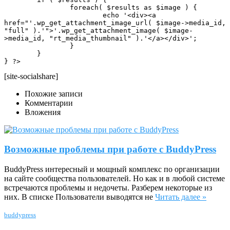
		foreach( $results as $image ) {

			echo '<div><a 
href="'.wp_get_attachment_image_url( $image->media_id, 
"full" ).'">'.wp_get_attachment_image( $image-
>media_id, "rt_media_thumbnail" ).'</a></div>';

		}  

	}  

} ?>
[site-socialshare]
Похожие записи
Комментарии
Вложения
Возможные проблемы при работе с BuddyPress
BuddyPress интересный и мощный комплекс по организации
на сайте сообщества пользователей. Но как и в любой системе
встречаются проблемы и недочеты. Разберем некоторые из
них. В списке Пользователи выводятся не
Читать далее »
buddypress