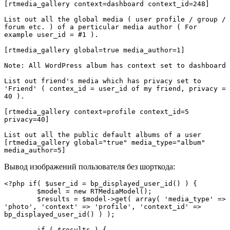
[rtmedia_gallery context=dashboard context_id=248]

List out all the global media ( user profile / group / 
forum etc. ) of a perticular media author ( For 
example user_id = #1 ).

[rtmedia_gallery global=true media_author=1]

Note: All WordPress album has context set to dashboard

List out friend's media which has privacy set to 
'Friend' ( contex_id = user_id of my friend, privacy = 
40 ).

[rtmedia_gallery context=profile context_id=5 
privacy=40]

List out all the public default albums of a user

[rtmedia_gallery global="true" media_type="album" 
media_author=5]
Вывод изображений пользователя без шорткода:
<?php if( $user_id = bp_displayed_user_id() ) {  

	$model = new RTMediaModel();  

	$results = $model->get( array( 'media_type' => 
'photo', 'context' => 'profile', 'context_id' => 
bp_displayed_user_id() ) );  

	if ( $results ) {  
