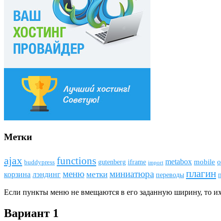
Метки
ajax
funсtions
metabox
mobile
o
gutenberg
iframe
buddypress
import
плагин
меню
миниатюра
метки
лэндинг
корзина
переводы
Если пункты меню не вмещаются в его заданную ширину, то их
Вариант 1