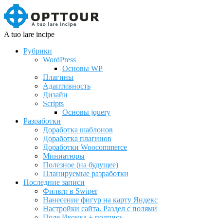
A tuo lare incipe
Рубрики
WordPress
Основы WP
Плагины
Адаптивность
Дизайн
Scripts
Основы jquery
Разработки
Доработка шаблонов
Доработка плагинов
Доработки Woocommerce
Миниатюры
Полезное (на будущее)
Планируемые разработки
Последние записи
Фильтр в Swiper
Нанесение фигур на карту Яндекс
Настройки сайта. Раздел с полями
Поле Иконка + подпись