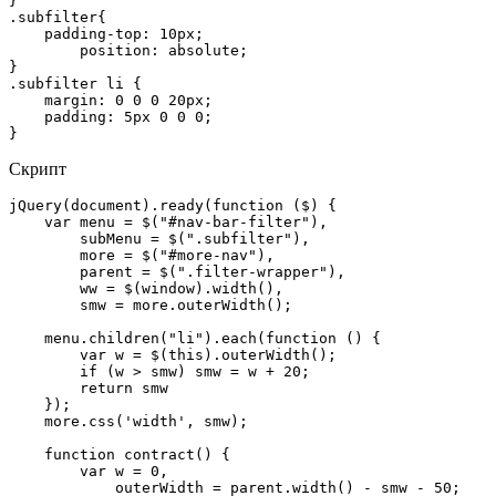
}

.subfilter{

    padding-top: 10px;

	position: absolute;

}

.subfilter li {

    margin: 0 0 0 20px;

    padding: 5px 0 0 0;

}
Скрипт
jQuery(document).ready(function ($) {

    var menu = $("#nav-bar-filter"),

        subMenu = $(".subfilter"),

        more = $("#more-nav"),

        parent = $(".filter-wrapper"),

        ww = $(window).width(),

        smw = more.outerWidth();

    menu.children("li").each(function () {

        var w = $(this).outerWidth();

        if (w > smw) smw = w + 20;

        return smw

    });

    more.css('width', smw);

    function contract() {

        var w = 0,

            outerWidth = parent.width() - smw - 50;
