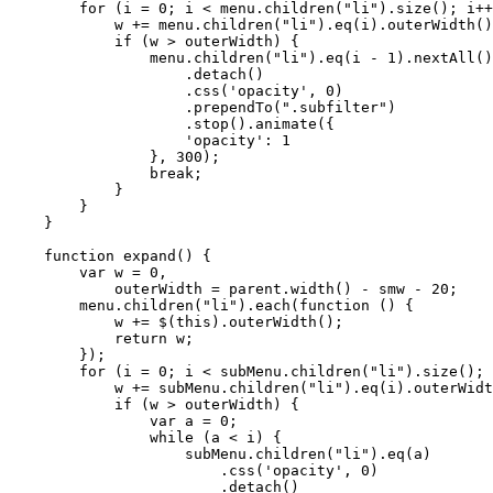
        for (i = 0; i < menu.children("li").size(); i++) {

            w += menu.children("li").eq(i).outerWidth();

            if (w > outerWidth) {

                menu.children("li").eq(i - 1).nextAll()

                    .detach()

                    .css('opacity', 0)

                    .prependTo(".subfilter")

                    .stop().animate({

                    'opacity': 1

                }, 300);

                break;

            }

        }

    }

    function expand() {

        var w = 0,

            outerWidth = parent.width() - smw - 20;

        menu.children("li").each(function () {

            w += $(this).outerWidth();

            return w;

        });

        for (i = 0; i < subMenu.children("li").size(); i++) {

            w += subMenu.children("li").eq(i).outerWidth();

            if (w > outerWidth) {

                var a = 0;

                while (a < i) {

                    subMenu.children("li").eq(a)

                        .css('opacity', 0)

                        .detach()
