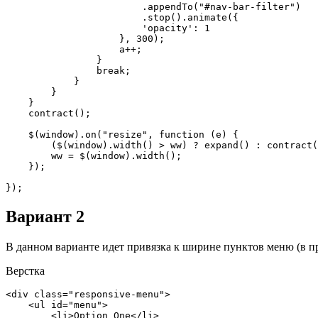
                        .appendTo("#nav-bar-filter")

                        .stop().animate({

                        'opacity': 1

                    }, 300);

                    a++;

                }

                break;

            }

        }

    }

    contract();

    $(window).on("resize", function (e) {

        ($(window).width() > ww) ? expand() : contract();

        ww = $(window).width();

    });

});
Вариант 2
В данном варианте идет привязка к ширине пунктов меню (в пр
Верстка
<div class="responsive-menu">

    <ul id="menu">

        <li>Option One</li>
