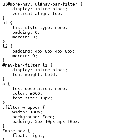
ul#more-nav, ul#nav-bar-filter {

    display: inline-block;

    vertical-align: top;

}

ul {

    list-style-type: none;

    padding: 0;

    margin: 0;

}

li {

    padding: 4px 8px 4px 8px;

    margin: 0;

}

#nav-bar-filter li {

    display: inline-block;

    font-weight: bold;

}

a {

    text-decoration: none;

    color: #666;

    font-size: 13px;

}

.filter-wrapper {

    width: 100%;

    background: #eee;

    padding: 5px 10px 5px 10px;

}

#more-nav {

    float: right;
