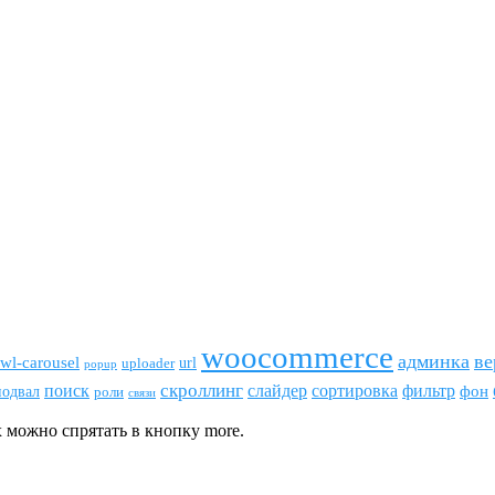
woocommerce
админка
ве
wl-carousel
url
uploader
popup
скроллинг
поиск
сортировка
фильтр
слайдер
фон
подвал
роли
связи
 можно спрятать в кнопку more.