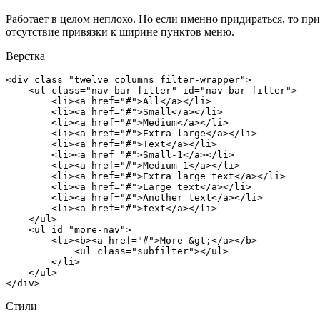
Работает в целом неплохо. Но если именно придираться, то пр
отсутствие привязки к ширине пунктов меню.
Верстка
<div class="twelve columns filter-wrapper">

    <ul class="nav-bar-filter" id="nav-bar-filter">

        <li><a href="#">All</a></li>

        <li><a href="#">Small</a></li>

        <li><a href="#">Medium</a></li>

        <li><a href="#">Extra large</a></li>

        <li><a href="#">Text</a></li>

        <li><a href="#">Small-1</a></li>

        <li><a href="#">Medium-1</a></li>

        <li><a href="#">Extra large text</a></li>

        <li><a href="#">Large text</a></li>

        <li><a href="#">Another text</a></li>

        <li><a href="#">text</a></li>

    </ul>

    <ul id="more-nav">

        <li><b><a href="#">More &gt;</a></b>

            <ul class="subfilter"></ul>

        </li>

    </ul>

</div>
Стили