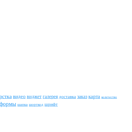
рстка
видео
виджет
карта
галерея
заказ
доставка
количество
формы
шрифт
шапка
шорткод