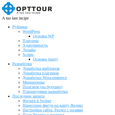
A tuo lare incipe
Рубрики
WordPress
Основы WP
Плагины
Адаптивность
Дизайн
Scripts
Основы jquery
Разработки
Доработка шаблонов
Доработка плагинов
Доработки Woocommerce
Миниатюры
Полезное (на будущее)
Планируемые разработки
Последние записи
Фильтр в Swiper
Нанесение фигур на карту Яндекс
Настройки сайта. Раздел с полями
Поле Иконка + подпись