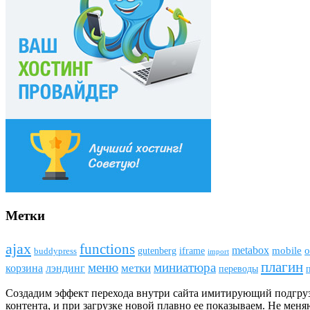
Метки
ajax
funсtions
metabox
mobile
o
gutenberg
iframe
buddypress
import
плагин
меню
миниатюра
метки
лэндинг
корзина
переводы
Создадим эффект перехода внутри сайта имитирующий подгрузку
контента, и при загрузке новой плавно ее показываем. Не мен