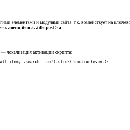
гими элементами и модулями сайта, т.к. воздействует на ключе
мер:
.menu-item a, .title-post > a
 — локализация активации скрипта:
all-item, .search-item').click(function(event){