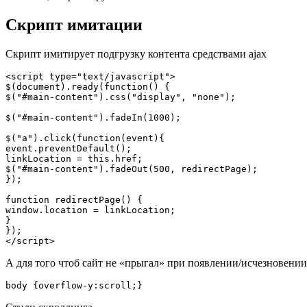
Скрипт имитации
Скрипт имитирует подгрузку контента средствами ajax
<script type="text/javascript">

$(document).ready(function() {

$("#main-content").css("display", "none");

$("#main-content").fadeIn(1000);

$("a").click(function(event){

event.preventDefault();

linkLocation = this.href;

$("#main-content").fadeOut(500, redirectPage);

});

function redirectPage() {

window.location = linkLocation;

}

});

</script>
А для того чтоб сайт не «прыгал» при появлении/исчезновении
body {overflow-y:scroll;}