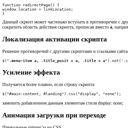
function redirectPage() {

window.location = linkLocation;

}
Данный скрипт может частенько вступать в противоречие с дру
сократить область действия скрипта, прописав вместо
a
, напри
Локализация активации скрипта
Решение противоречий с другими скриптами и ссылками сайта
$("
.menu-item a, .title_posit > a, .title > a
").not('.c
Усиление эффекта
Получается более плавно, если строку скрипта
$("#main-content, #landing").css("display", "none");
заменить добавлением данным элементам стиля display: none;
Анимация загрузки при переходе
Прикольные spinner’ы на CSS