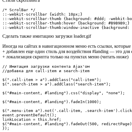
Стили скроллинга
/* ScrolBar */

::-webkit-scrollbar {width: 10px;}

::-webkit-scrollbar-thumb {background: #ddd; -webkit-bo
::-webkit-scrollbar-thumb:hover {background: #B9B9B9;}

::-webkit-scrollbar-thumb:window-inactive {background: 
Сделать также имитацию загрузки loader.gif
Иногда на сайтах в навигационном меню есть ссылки, которые
+ добавлен еще один стиль для воздействия #landing — это для 
+ локализация скрипта только на пунктах меню (читать ниже)
// Имитация загрузки контента Ajax'ом

//добавка для call-item и search-item

$(".call-item > a").addClass("call-item");

$(".search-item > a").addClass("search-item");

$("#main-content, #landing").css("display", "none");

$("#main-content, #landing").fadeIn(1000);

$(".menu-item a").not('.call-item, .search-item').click
event.preventDefault();

linkLocation = this.href;

$("#main-content, #landing").fadeOut(500, redirectPage)
});
