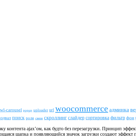
woocommerce
админка
ве
wl-carousel
url
uploader
popup
скроллинг
поиск
сортировка
фильтр
слайдер
фон
подвал
роли
связи
 контента ajax’ом, как будто без перезагрузки. Принцип эффек
яющаяся шапка и появляющийся значок загрузки создают эффект 