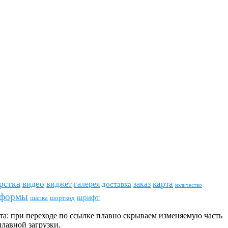
рстка
видео
виджет
карта
галерея
заказ
доставка
количество
формы
шрифт
шапка
шорткод
та: при переходе по ссылке плавно скрываем изменяемую часть
плавной загрузки.