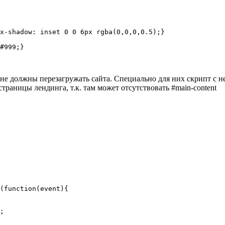
x-shadow: inset 0 0 6px rgba(0,0,0,0.5);}

#999;}
 не должны перезагружать сайта. Специально для них скрипт с
страницы лендинга, т.к. там может отсутствовать #main-content
(function(event){

;
