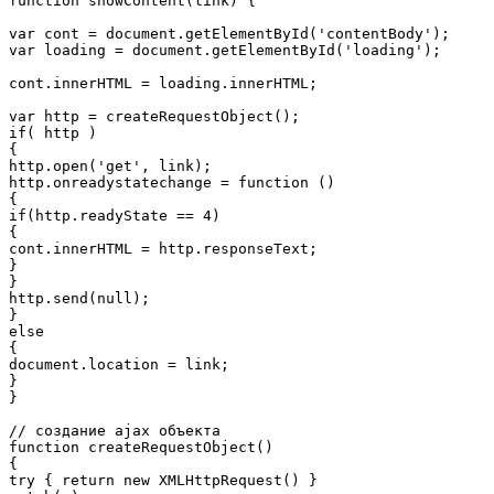
function showContent(link) {

var cont = document.getElementById('contentBody');

var loading = document.getElementById('loading');

cont.innerHTML = loading.innerHTML;

var http = createRequestObject();

if( http )

{

http.open('get', link);

http.onreadystatechange = function ()

{

if(http.readyState == 4)

{

cont.innerHTML = http.responseText;

}

}

http.send(null);

}

else

{

document.location = link;

}

}

// создание ajax объекта

function createRequestObject()

{

try { return new XMLHttpRequest() }
