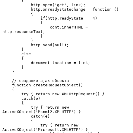
        {  

            http.open('get', link);  

            http.onreadystatechange = function ()   

            {  

                if(http.readyState == 4)   

                {  

                    cont.innerHTML = 
http.responseText;  

                }  

            }  

            http.send(null);      

        }  

        else   

        {  

            document.location = link;  

        }  

    }  

    // создание ajax объекта  

    function createRequestObject()   

    {  

        try { return new XMLHttpRequest() }  

        catch(e)   

        {  

            try { return new 
ActiveXObject('Msxml2.XMLHTTP') }  

            catch(e)   

            {  

                try { return new 
ActiveXObject('Microsoft.XMLHTTP') }  
