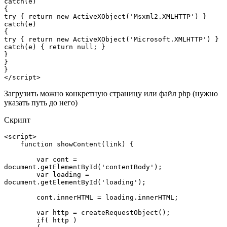
catch(e)

{

try { return new ActiveXObject('Msxml2.XMLHTTP') }

catch(e)

{

try { return new ActiveXObject('Microsoft.XMLHTTP') }

catch(e) { return null; }

}

}

}

</script>
Загрузить можно конкретную страницу или файл php (нужно
указать путь до него)
Скрипт
<script>  

    function showContent(link) {  

        var cont = 
document.getElementById('contentBody');  

        var loading = 
document.getElementById('loading');  

        cont.innerHTML = loading.innerHTML;  

        var http = createRequestObject();  

        if( http )   
