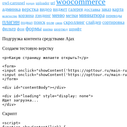
woocommerce
owl-carousel
url
uploader
popup
админка
верстка
видео
виджет
карта
галерея
заказ
доставка
меню
миниатюра
метки
лэндинг
корзина
переводы
количество
плагин
скроллинг
поиск
сортировка
слайдер
подвал
роли
связи
формы
фильтр
фон
шрифт
шапка
шорткод
Подгрузка контента средствами Ajax
Создаем тестовую верстку
<p>Какую страницу желаете открыть?</p>

<form>

<input onclick="showContent('https://opttour.ru/main-ru
<input onclick="showContent('https://opttour.ru/main-ru
</form>

<div id="contentBody"></div>

<div id="loading" style="display: none">

Идет загрузка...

</div>
Скрипт
<script>
