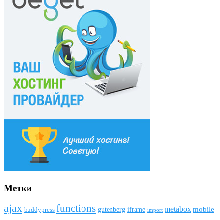
Метки
ajax
funсtions
metabox
mobile
gutenberg
iframe
buddypress
import