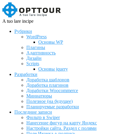
A tuo lare incipe
Рубрики
WordPress
Основы WP
Плагины
Адаптивность
Дизайн
Scripts
Основы jquery
Разработки
Доработка шаблонов
Доработка плагинов
Доработки Woocommerce
Миниатюры
Полезное (на будущее)
Планируемые разработки
Последние записи
Фильтр в Swiper
Нанесение фигур на карту Яндекс
Настройки сайта. Раздел с полями
Поле Иконка + подпись