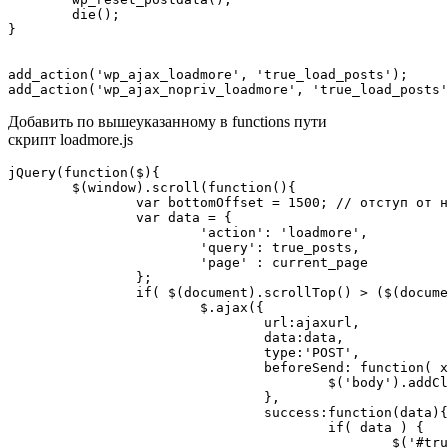
	die();

}

add_action('wp_ajax_loadmore', 'true_load_posts');

add_action('wp_ajax_nopriv_loadmore', 'true_load_posts'
Добавить по вышеуказанному в funсtions пути
скрипт loadmore.js
jQuery(function($){

	$(window).scroll(function(){

		var bottomOffset = 1500; // отступ от нижней границы сайта, до которого должен доскроллить пользователь, чтобы подгрузились новые посты

		var data = {

			'action': 'loadmore',

			'query': true_posts,

			'page' : current_page

		};

		if( $(document).scrollTop() > ($(document).height() - bottomOffset) && !$('body').hasClass('loading')){

			$.ajax({

				url:ajaxurl,

				data:data,

				type:'POST',

				beforeSend: function( xhr){

					$('body').addClass('loading');

				},

				success:function(data){

					if( data ) { 

						$('#true_loadmore').before(data);
