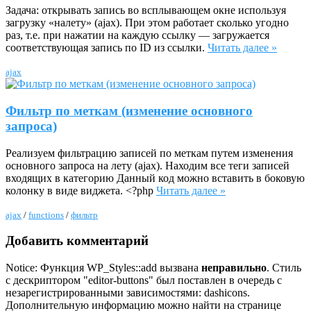
Задача: открывать запись во всплывающем окне используя
загрузку «налету» (ajax). При этом работает сколько угодно
раз, т.е. при нажатии на каждую ссылку — загружается
соответствующая запись по ID из ссылки.
Читать далее »
ajax
Фильтр по меткам (изменение основного
запроса)
Реализуем фильтрацию записей по меткам путем изменения
основного запроса на лету (ajax). Находим все теги записей
входящих в категорию Данный код можно вставить в боковую
колонку в виде виджета. <?php
Читать далее »
ajax
/
funсtions
/
фильтр
Добавить комментарий
Notice: Функция WP_Styles::add вызвана
неправильно
. Стиль
с дескриптором "editor-buttons" был поставлен в очередь с
незарегистрированными зависимостями: dashicons.
Дополнительную информацию можно найти на странице