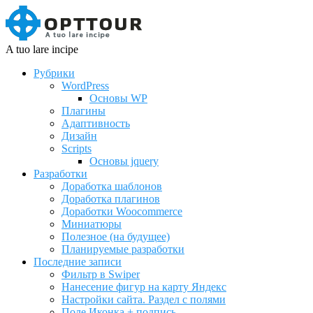
A tuo lare incipe
Рубрики
WordPress
Основы WP
Плагины
Адаптивность
Дизайн
Scripts
Основы jquery
Разработки
Доработка шаблонов
Доработка плагинов
Доработки Woocommerce
Миниатюры
Полезное (на будущее)
Планируемые разработки
Последние записи
Фильтр в Swiper
Нанесение фигур на карту Яндекс
Настройки сайта. Раздел с полями
Поле Иконка + подпись