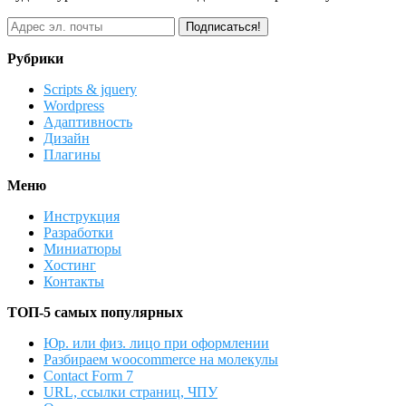
Рубрики
Scripts & jquery
Wordpress
Адаптивность
Дизайн
Плагины
Меню
Инструкция
Разработки
Миниатюры
Хостинг
Контакты
ТОП-5 самых популярных
Юр. или физ. лицо при оформлении
Разбираем woocommerce на молекулы
Contact Form 7
URL, ссылки страниц, ЧПУ