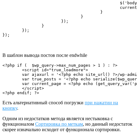
						$('body').removeClass('loading');

						current_page++;

					}

				}

			});

		}

	});

});
В шаблон вывода постов после endwhile
<?php if (  $wp_query->max_num_pages > 1 ) : ?>

	<script id="true_loadmore">

	var ajaxurl = '<?php echo site_url() ?>/wp-admin/admin-ajax.php';

	var true_posts = '<?php echo serialize($wp_query->query_vars); ?>';

	var current_page = <?php echo (get_query_var('paged')) ? get_query_var('paged') : 1; ?>;

	</script>

<?php endif; ?>
Есть альтернативный способ погрузки
при нажатии на
кнопку
.
Одним из недостатков метода является нестыковка с
функционалом
Сортировка по меткам
, но данный недостаток
скорее изначально исходит от функционала сортировки.