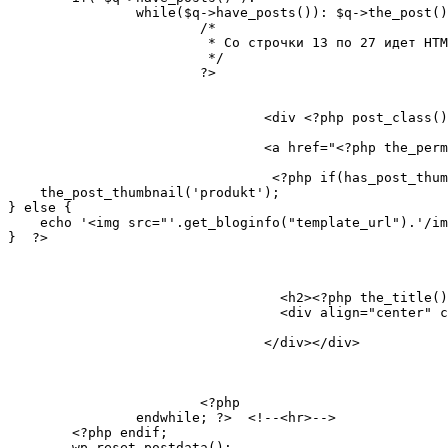
		while($q->have_posts()): $q->the_post();

			/*

			 * Со строчки 13 по 27 идет HTML шаблон поста.

			 */

			?>

				<div <?php post_class() ?> id="post-<?php the_ID(); ?>"><div class="post-line">

				<a href="<?php the_permalink(); ?>">

				 <?php if(has_post_thumbnail()) {

    the_post_thumbnail('produkt');

} else {

    echo '<img src="'.get_bloginfo("template_url").'/im
}  ?> 

				  <h2><?php the_title(); ?></h2></a>

				  <div align="center" class="proizvoditel"><?php the_tags( '<small>Продукция:</small> ', ', ', '<br />' ); ?></div>

				</div></div>

			<?php

		endwhile; ?>  <!--<hr>-->

	<?php endif;

	wp_reset_postdata();
