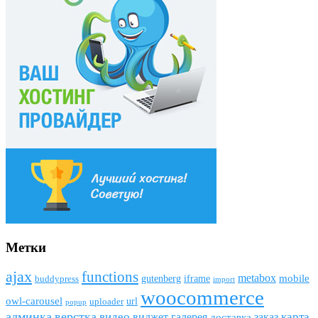
Метки
ajax
funсtions
metabox
mobile
gutenberg
iframe
buddypress
import
woocommerce
owl-carousel
url
uploader
popup
админка
верстка
видео
виджет
карта
галерея
заказ
доставка