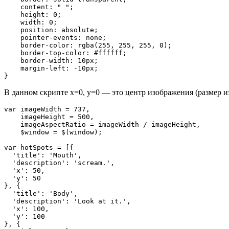
    content: " ";

    height: 0;

    width: 0;

    position: absolute;

    pointer-events: none;

    border-color: rgba(255, 255, 255, 0);

    border-top-color: #ffffff;

    border-width: 10px;

    margin-left: -10px;

}
В данном скрипте х=0, y=0 — это центр изображения (размер из
var imageWidth = 737,

    imageHeight = 500,

    imageAspectRatio = imageWidth / imageHeight,

    $window = $(window);

var hotSpots = [{

  'title': 'Mouth',

  'description': 'scream.',

  'x': 50,

  'y': 50

}, {

  'title': 'Body',

  'description': 'Look at it.',

  'x': 100,

  'y': 100

}, {
