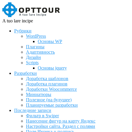
A tuo lare incipe
Рубрики
WordPress
Основы WP
Плагины
Адаптивность
Дизайн
Scripts
Основы jquery
Разработки
Доработка шаблонов
Доработка плагинов
Доработки Woocommerce
Миниатюры
Полезное (на будущее)
Планируемые разработки
Последние записи
Фильтр в Swiper
Нанесение фигур на карту Яндекс
Настройки сайта. Раздел с полями
Поле Иконка + подпись