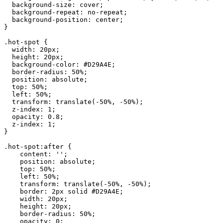
  background-size: cover;

  background-repeat: no-repeat;

  background-position: center;

}

.hot-spot {

  width: 20px;

  height: 20px;

  background-color: #D29A4E;

  border-radius: 50%;

  position: absolute;

  top: 50%;

  left: 50%;

  transform: translate(-50%, -50%);

  z-index: 1;

  opacity: 0.8;

  z-index: 1;

}

.hot-spot:after {

    content: '';

    position: absolute;

    top: 50%;

    left: 50%;

    transform: translate(-50%, -50%);

    border: 2px solid #D29A4E;

    width: 20px;

    height: 20px;

    border-radius: 50%;

    opacity: 0;
