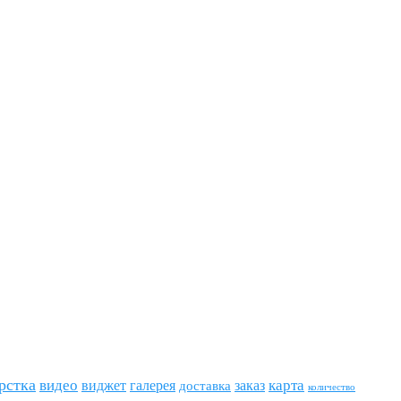
рстка
видео
виджет
карта
галерея
заказ
доставка
количество