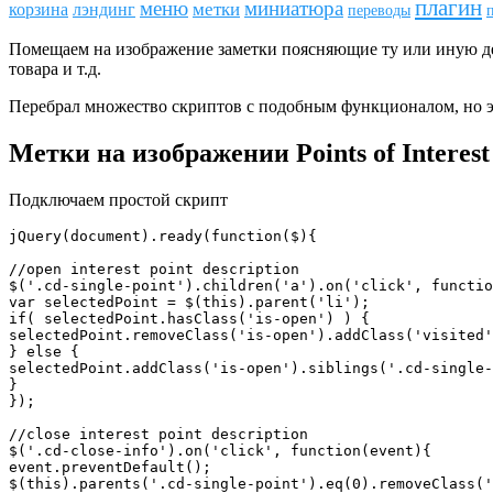
плагин
меню
миниатюра
метки
лэндинг
корзина
переводы
Помещаем на изображение заметки поясняющие ту или иную де
товара и т.д.
Перебрал множество скриптов с подобным функционалом, но эт
Метки на изображении Points of Interest
Подключаем простой скрипт
jQuery(document).ready(function($){

//open interest point description

$('.cd-single-point').children('a').on('click', functio
var selectedPoint = $(this).parent('li');

if( selectedPoint.hasClass('is-open') ) {

selectedPoint.removeClass('is-open').addClass('visited'
} else {

selectedPoint.addClass('is-open').siblings('.cd-single-
}

});

//close interest point description

$('.cd-close-info').on('click', function(event){

event.preventDefault();

$(this).parents('.cd-single-point').eq(0).removeClass('