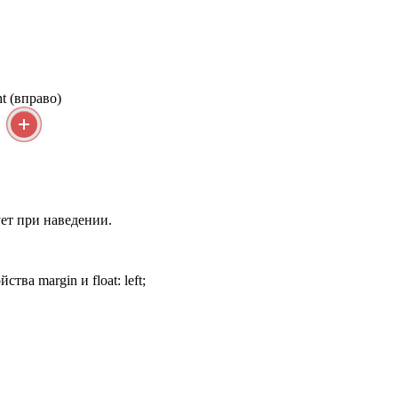
ht (вправо)
ует при наведении.
а margin и float: left;