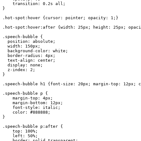
    transition: 0.2s all;

}			

.hot-spot:hover {cursor: pointer; opacity: 1;}

.hot-spot:hover:after {width: 25px; height: 25px; opaci
.speech-bubble {

  position: absolute;

  width: 150px;

  background-color: white;

  border-radius: 4px;

  text-align: center;

  display: none;

  z-index: 2;

}

.speech-bubble h1 {font-size: 20px; margin-top: 12px; c
.speech-bubble p {

    margin-top: 4px;

    margin-bottom: 12px;

    font-style: italic;

    color: #888888;

}

.speech-bubble p:after {

    top: 100%;

    left: 50%;

    border: solid transparent;
