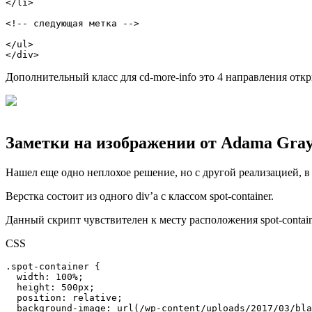
</li>

<!-- следующая метка -->

</ul>

</div>
Дополнительный класс для cd-more-info это 4 направления открытия
Заметки на изображении от Adama Gra
Нашел еще одно неплохое решение, но с другой реализацией, в
Верстка состоит из одного div’а с классом spot-container.
Данный скрипт чувствителен к месту расположения spot-contain
CSS
.spot-container {

  width: 100%;

  height: 500px;

  position: relative;

  background-image: url(/wp-content/uploads/2017/03/black-and-white-nature-photography-stag.jpg);
