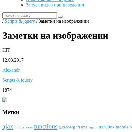
Запуск видео при наведении
/
Scripts & jquery
/ Заметки на изображении
Заметки на изображении
HIT
12.03.2017
Alexandr
Scripts & jquery
1874
Метки
ajax
funсtions
metabox
mobile
o
gutenberg
iframe
buddypress
import