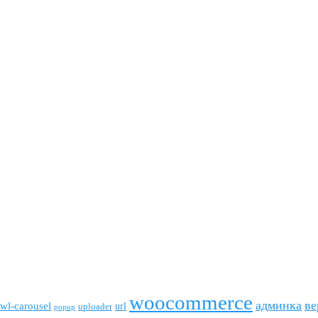
woocommerce
админка
ве
wl-carousel
url
uploader
popup