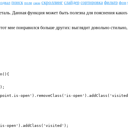
скроллинг
поиск
сортировка
фильтр
слайдер
фон
подвал
роли
связи
таль. Данная функция может быть полезна для пояснения каких
от мне понравился больше других: выглядит довольно стильно,
n(){

);

point.is-open').removeClass('is-open').addClass('visited
is-open').addClass('visited');
