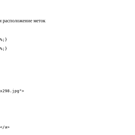
м расположение меток
%;}

%;}

x298.jpg">

</a>
