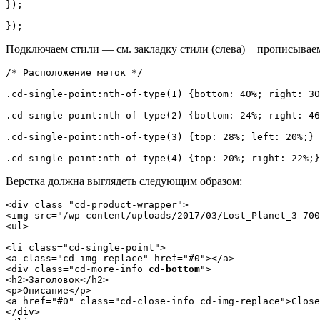
});

});
Подключаем стили — см. закладку стили (слева) + прописывае
/* Расположение меток */

.cd-single-point:nth-of-type(1) {bottom: 40%; right: 30
.cd-single-point:nth-of-type(2) {bottom: 24%; right: 46
.cd-single-point:nth-of-type(3) {top: 28%; left: 20%;}

.cd-single-point:nth-of-type(4) {top: 20%; right: 22%;}
Верстка должна выглядеть следующим образом:
<div class="cd-product-wrapper">

<img src="/wp-content/uploads/2017/03/Lost_Planet_3-700
<ul>

<li class="cd-single-point">

<a class="cd-img-replace" href="#0"></a>

<div class="cd-more-info 
cd-bottom
">

<h2>Заголовок</h2>

<p>Описание</p>

<a href="#0" class="cd-close-info cd-img-replace">Close
</div>
