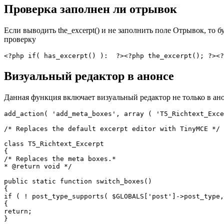
Проверка заполнен ли отрывок
Если выводить the_excerpt() и не заполнить поле Отрывок, то 
проверку
<?php if( has_excerpt() ):  ?><?php the_excerpt(); ?><?
Визуальный редактор в анонсе
Данная функция включает визуальный редактор не только в анонс
add_action( 'add_meta_boxes', array ( 'T5_Richtext_Exce
/* Replaces the default excerpt editor with TinyMCE */

class T5_Richtext_Excerpt

{

/* Replaces the meta boxes.*

* @return void */

public static function switch_boxes()

{

if ( ! post_type_supports( $GLOBALS['post']->post_type,
{

return;

}
