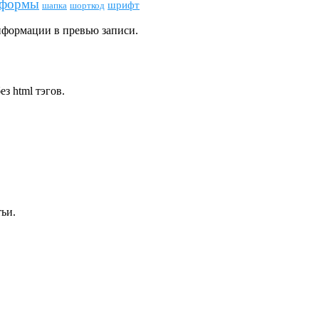
формы
шрифт
шапка
шорткод
нформации в превью записи.
з html тэгов.
тьи.