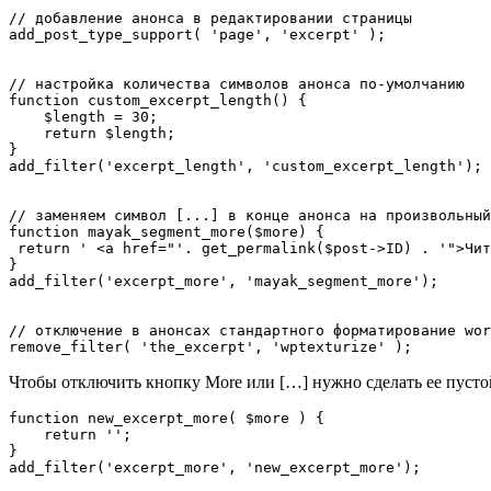
// добавление анонса в редактировании страницы

add_post_type_support( 'page', 'excerpt' );

// настройка количества символов анонса по-умолчанию

function custom_excerpt_length() {

    $length = 30;

    return $length;

}

add_filter('excerpt_length', 'custom_excerpt_length');

// заменяем символ [...] в конце анонса на произвольный
function mayak_segment_more($more) {

 return ' <a href="'. get_permalink($post->ID) . '">Читать далее »</a>';

}

add_filter('excerpt_more', 'mayak_segment_more');

// отключение в анонсах стандартного форматирование wor
remove_filter( 'the_excerpt', 'wptexturize' );
Чтобы отключить кнопку More или […] нужно сделать ее пусто
function new_excerpt_more( $more ) {

    return '';

}

add_filter('excerpt_more', 'new_excerpt_more');