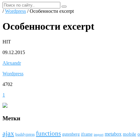
/
Wordpress
/ Особенности excerpt
Особенности excerpt
HIT
09.12.2015
Alexandr
Wordpress
4702
1
Метки
ajax
funсtions
metabox
mobile
o
gutenberg
iframe
buddypress
import