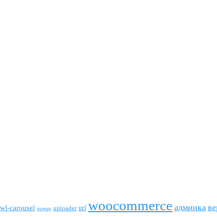
woocommerce
админка
ве
wl-carousel
url
uploader
popup