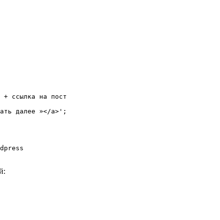
 + ссылка на пост

dpress

й: