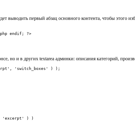
будет выводить первый абзац основного контента, чтобы этого из
php endif; ?>
е, но и в других textarea админки: описания категорий, произво
rpt', 'switch_boxes' ) );

 'excerpt' ) )
