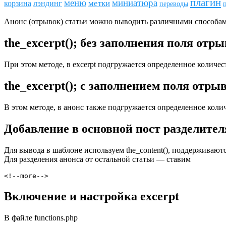
плагин
меню
миниатюра
метки
лэндинг
корзина
переводы
Анонс (отрывок) статьи можно выводить различными способам
the_excerpt(); без заполнения поля отр
При этом методе, в excerpt подгружается определенное количест
the_excerpt(); с заполнением поля отры
В этом методе, в анонс также подгружается определенное колич
Добавление в основной пост разделител
Для вывода в шаблоне используем the_content(), поддерживаютс
Для разделения анонса от остальной статьи — ставим
<!--more-->
Включение и настройка excerpt
В файле funсtions.php