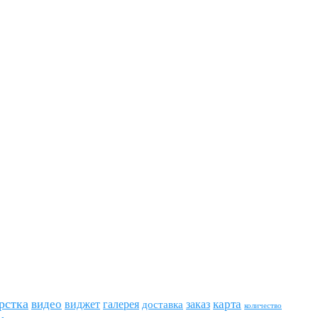
рстка
видео
виджет
карта
галерея
заказ
доставка
количество