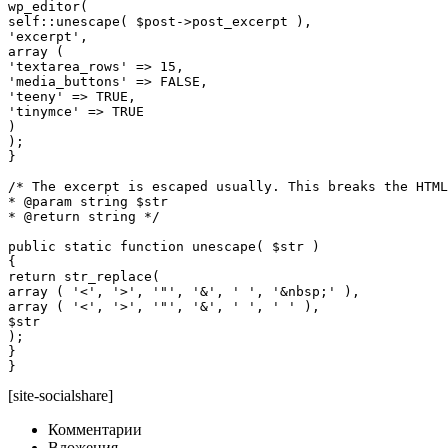
wp_editor(

self::unescape( $post->post_excerpt ),

'excerpt',

array (

'textarea_rows' => 15,

'media_buttons' => FALSE,

'teeny' => TRUE,

'tinymce' => TRUE

)

);

}

/* The excerpt is escaped usually. This breaks the HTML
* @param string $str

* @return string */

public static function unescape( $str )

{

return str_replace(

array ( '<', '>', '"', '&', ' ', '&nbsp;' ), 

array ( '<', '>', '"', '&', ' ', ' ' ),

$str

);

}

}
[site-socialshare]
Комментарии
Вложения