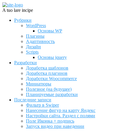
A tuo lare incipe
Рубрики
WordPress
Основы WP
Плагины
Адаптивность
Дизайн
Scripts
Основы jquery
Разработки
Доработка шаблонов
Доработка плагинов
Доработки Woocommerce
Миниатюры
Полезное (на будущее)
Планируемые разработки
Последние записи
Фильтр в Swiper
Нанесение фигур на карту Яндекс
Настройки сайта. Раздел с полями
Поле Иконка + подпись
Запуск видео при наведении