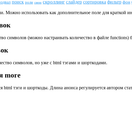
скроллинг
поиск
сортировка
фильтр
слайдер
фон
подвал
роли
связи
и. Можно использовать как дополнительное поле для краткой и
ывок
во символов (можно настраивать количество в файле funсtions) бе
вок
ество символов, но уже с html тэгами и шорткодами.
я more
я html тэги и шорткоды. Длина анонса регулируется автором ста