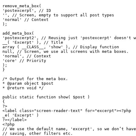
remove_meta_box(

'postexcerpt', // ID

'', // Screen, empty to support all post types

'normal' // Context

);

add_meta_box(

'postexcerpt2', // Reusing just 'postexcerpt' doesn't w
__( 'Excerpt' ), // Title

array ( __CLASS__, 'show' ), // Display function

null, // Screen, we use all screens with meta boxes.

'normal', // Context

'core' // Priority

);

}

/* Output for the meta box.

* @param object $post

* @return void */

public static function show( $post )

{

?>

<label class="screen-reader-text" for="excerpt"><?php

_e( 'Excerpt' )

?></label>

<?php

// We use the default name, 'excerpt', so we don’t have
// saving, other filters etc.
