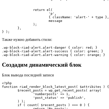
		return el(

			'p', 

			{ className: 'alert-' + type },

			message

		);

	},

} );
Также нужно добавить стили:
.wp-block-riad-alert.alert-danger { color: red; }

.wp-block-riad-alert.alert-success { color: green; }

.wp-block-riad-alert.alert-warning { color: orange; }
Создадим динамический блок
Блок вывода последней записи
<?php

function riad_render_block_latest_post( $attribites ) {

	$recent_posts = wp_get_recent_posts( array(

		'numberposts' => 1,

		'post_status' => 'publish',

	) );

	if ( count( $recent_posts ) === 0 ) {

		return 'No posts';
