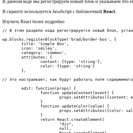
В данном коде мы регистрируем новый блок и указываем что его 
В скрипте используется JavaScript с библиотекой
React
.
Изучить React более подробно
// В этом разделе кода регистрируется новый блок, устан
wp.blocks.registerBlockType('brad/border-box', {

	title: 'Simple Box',

	icon: 'smiley',

	category: 'common',

	attributes: {

		content: {type: 'string'},

		color: {type: 'string'}

	},

// Это настраивает, как будут работать поля содержимого
	edit: function(props) {

		function updateContent(event) {

			props.setAttributes({content: event.target.value})

		}

		function updateColor(value) {

			props.setAttributes({color: value.hex})

		}

		return React.createElement(

			"div",

			null,

			React.createElement(
