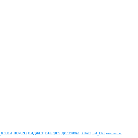
рстка
видео
виджет
карта
галерея
заказ
доставка
количество