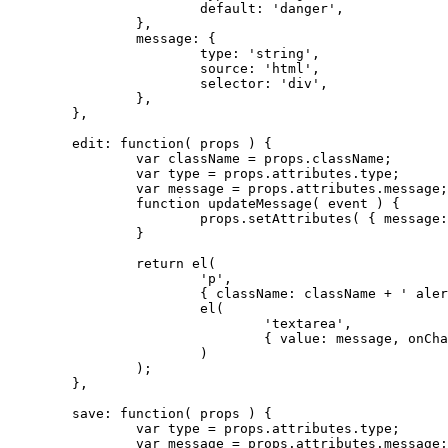
			default: 'danger',

		},

		message: {

			type: 'string',

			source: 'html',

			selector: 'div',

		},

	},

	edit: function( props ) {

		var className = props.className;

		var type = props.attributes.type;

		var message = props.attributes.message;

		function updateMessage( event ) {

			props.setAttributes( { message: event.target.value } );

		}

		return el(

			'p', 

			{ className: className + ' alert-' + type },

			el(

				'textarea',

				{ value: message, onChange: updateMessage }

			) 

		);

	},

	save: function( props ) {

		var type = props.attributes.type;

		var message = props.attributes.message;
