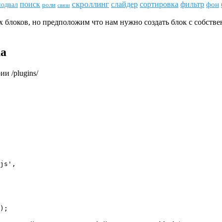
скроллинг
поиск
сортировка
фильтр
слайдер
фон
подвал
роли
связи
х блоков, но предположим что нам нужно создать блок с собств
ка
и /plugins/
);