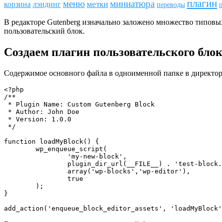
плагин
меню
миниатюра
метки
лэндинг
корзина
переводы
В редакторе Gutenberg изначально заложено множество типовы
пользовательский блок.
Создаем плагин пользовательского бло
Содержимое основного файла в одноименной папке в директори
<?php

/**

 * Plugin Name: Custom Gutenberg Block

 * Author: John Doe

 * Version: 1.0.0

 */

function loadMyBlock() {

	wp_enqueue_script(

		'my-new-block',

		plugin_dir_url(__FILE__) . 'test-block.js',

		array('wp-blocks','wp-editor'),

		true

	);

}

add_action('enqueue_block_editor_assets', 'loadMyBlock'