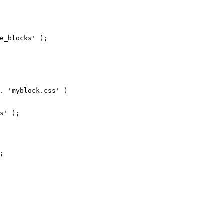
e_blocks' );

s' );