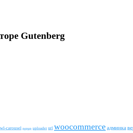
кторе Gutenberg
woocommerce
админка
ве
wl-carousel
url
uploader
popup