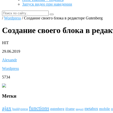
Запуск видео при наведении
/
Wordpress
/ Создание своего блока в редакторе Gutenberg
Создание своего блока в реда
HIT
29.06.2019
Alexandr
Wordpress
5734
Метки
ajax
funсtions
metabox
mobile
o
gutenberg
iframe
buddypress
import