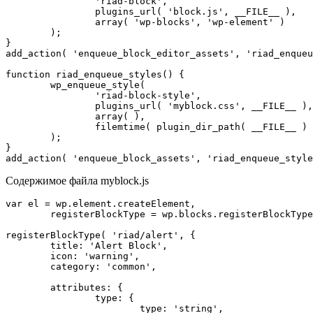
		'riad-block',

		plugins_url( 'block.js', __FILE__ ),

		array( 'wp-blocks', 'wp-element' )

	);

}

add_action( 'enqueue_block_editor_assets', 'riad_enqueu
function riad_enqueue_styles() {

	wp_enqueue_style(

		'riad-block-style',

		plugins_url( 'myblock.css', __FILE__ ),

		array( ),

		filemtime( plugin_dir_path( __FILE__ ) . 'myblock.css' )

	);

}

add_action( 'enqueue_block_assets', 'riad_enqueue_style
Содержимое файла myblock.js
var el = wp.element.createElement,

	registerBlockType = wp.blocks.registerBlockType;

registerBlockType( 'riad/alert', {

	title: 'Alert Block',

	icon: 'warning',

	category: 'common',

	attributes: {

		type: {

			type: 'string',
