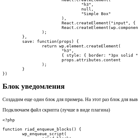
				"h3",

				null,

				"Simple Box"

			),

			React.createElement("input", { type: "text", value: props.attributes.content, onChange: updateContent }),

			React.createElement(wp.components.ColorPicker, { color: props.attributes.color, onChangeComplete: updateColor })

		);

	},

	save: function(props) {

		return wp.element.createElement(

			"h3",

			{ style: { border: "3px solid " + props.attributes.color } },

			props.attributes.content

		);

	}

})
Блок уведомления
Создадим еще один блок для примера. На этот раз блок для вы
Подключаем файл скрипта (лучше в виде плагина)
<?php

function riad_enqueue_blocks() {

	wp_enqueue_script(
