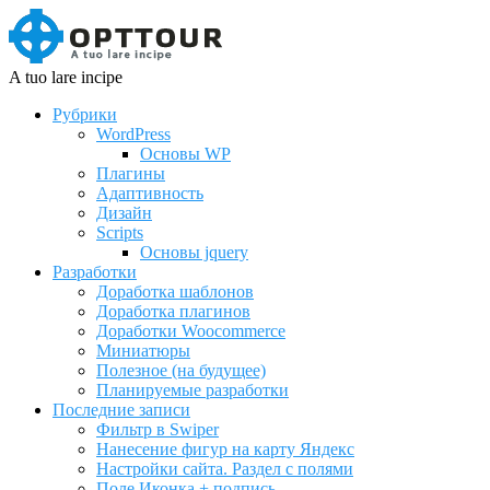
A tuo lare incipe
Рубрики
WordPress
Основы WP
Плагины
Адаптивность
Дизайн
Scripts
Основы jquery
Разработки
Доработка шаблонов
Доработка плагинов
Доработки Woocommerce
Миниатюры
Полезное (на будущее)
Планируемые разработки
Последние записи
Фильтр в Swiper
Нанесение фигур на карту Яндекс
Настройки сайта. Раздел с полями
Поле Иконка + подпись