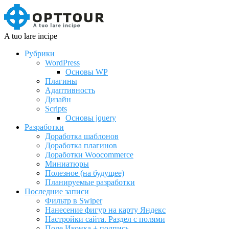
A tuo lare incipe
Рубрики
WordPress
Основы WP
Плагины
Адаптивность
Дизайн
Scripts
Основы jquery
Разработки
Доработка шаблонов
Доработка плагинов
Доработки Woocommerce
Миниатюры
Полезное (на будущее)
Планируемые разработки
Последние записи
Фильтр в Swiper
Нанесение фигур на карту Яндекс
Настройки сайта. Раздел с полями
Поле Иконка + подпись