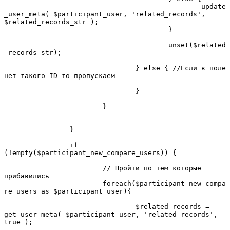
						update
_user_meta( $participant_user, 'related_records', 
$related_records_str );

					}

					unset($related
_records_str);

				} else { //Если в поле 
нет такого ID то пропускаем

				}

			}				
		}

		if 
(!empty($participant_new_compare_users)) {

			// Пройти по тем которые 
прибавились

			foreach($participant_new_compa
re_users as $participant_user){

				$related_records = 
get_user_meta( $participant_user, 'related_records', 
true );
