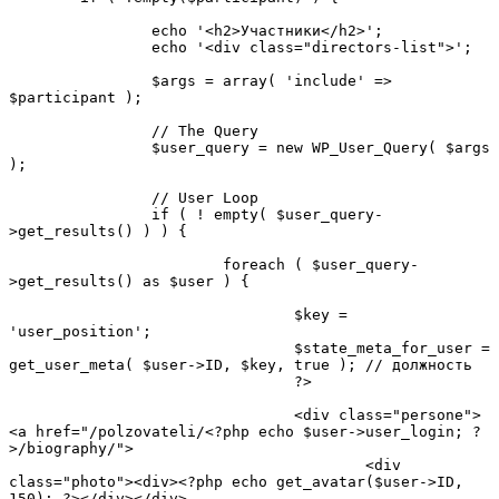
		echo '<h2>Участники</h2>';

		echo '<div class="directors-list">';

		$args = array( 'include' => 
$participant );

		// The Query

		$user_query = new WP_User_Query( $args 
);

		// User Loop

		if ( ! empty( $user_query-
>get_results() ) ) {

			foreach ( $user_query-
>get_results() as $user ) {

				$key = 
'user_position';

				$state_meta_for_user = 
get_user_meta( $user->ID, $key, true ); // должность

				?>

				<div class="persone">
<a href="/polzovateli/<?php echo $user->user_login; ?
>/biography/">

					<div 
class="photo"><div><?php echo get_avatar($user->ID, 
150); ?></div></div>
