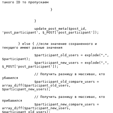
такого ID то пропускаем

			}				
		}

		update_post_meta($post_id, 
'post_participant', $_POST['post_participant']);

	} else { //если значение сохраненного и 
текущего имеют разные значения

		$participant_old_users = explode(",", 
$participant);

		$participant_new_users = explode(",", 
$_POST['post_participant']);

		// Получить разницу в массивах, кто 
убавился

		$participant_old_compare_users = 
array_diff($participant_old_users, 
$participant_new_users);

		// Получить разницу в массивах, кто 
прибавился

		$participant_new_compare_users = 
array_diff($participant_new_users, 
$participant_old_users);
