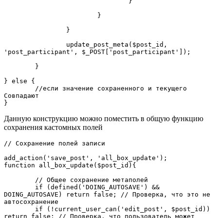
				}

			}

		}

		update_post_meta($post_id, 
'post_participant', $_POST['post_participant']);

	}

} else {

	//если значение сохраненного и текущего 
Cовпадают

}
Данную конструкцию можно поместить в общую функцию
сохранения кастомных полей
// Cохранение полей записи

add_action('save_post', 'all_box_update');

function all_box_update($post_id){

	// Общее сохранение метаполей

	if (defined('DOING_AUTOSAVE') && 
DOING_AUTOSAVE) return false; // Проверка, что это не 
автосохранение

	if (!current_user_can('edit_post', $post_id)) 
return false; // Проверка, что пользователь может 