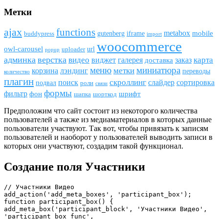
Метки
ajax
funсtions
metabox
mobile
gutenberg
iframe
buddypress
import
woocommerce
owl-carousel
url
uploader
popup
админка
верстка
видео
виджет
карта
галерея
заказ
доставка
меню
миниатюра
метки
лэндинг
корзина
переводы
количество
плагин
скроллинг
поиск
сортировка
слайдер
подвал
роли
связи
формы
фильтр
фон
шрифт
шапка
шорткод
Предположим что сайт состоит из некоторого количества
пользователей а также из медиаматериалов в которых данные
пользователи участвуют. Так вот, чтобы привязать к записям
пользователей и наоборот у пользователей выводить записи в
которых они участвуют, создадим такой функционал.
Создание поля Участники
// Участники Видео

add_action('add_meta_boxes', 'participant_box');

function participant_box() { 
add_meta_box('participant_block', 'Участники Видео', 
'participant_box_func', 