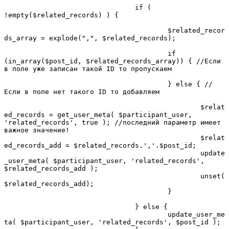
				if ( 
!empty($related_records) ) {

					$related_recor
ds_array = explode(",", $related_records);

					if 
(in_array($post_id, $related_records_array)) { //Если 
в поле уже записан такой ID то пропускаем

					} else { //
Если в поле нет такого ID то добавляем

						$relat
ed_records = get_user_meta( $participant_user, 
'related_records', true ); //последний параметр имеет 
важное значение!

						$relat
ed_records_add = $related_records.','.$post_id;

						update
_user_meta( $participant_user, 'related_records', 
$related_records_add );

						unset(
$related_records_add);

					}

				} else {

					update_user_me
ta( $participant_user, 'related_records', $post_id );
