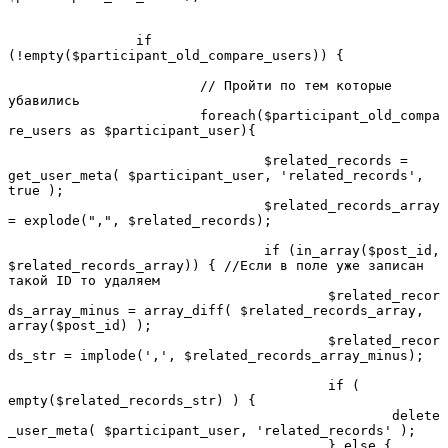
		if 
(!empty($participant_old_compare_users)) {

			// Пройти по тем которые 
убавились

			foreach($participant_old_compa
re_users as $participant_user){

				$related_records = 
get_user_meta( $participant_user, 'related_records', 
true );

				$related_records_array 
= explode(",", $related_records);

				if (in_array($post_id, 
$related_records_array)) { //Если в поле уже записан 
такой ID то удаляем

					$related_recor
ds_array_minus = array_diff( $related_records_array, 
array($post_id) );

					$related_recor
ds_str = implode(',', $related_records_array_minus);

					if ( 
empty($related_records_str) ) {

						delete
_user_meta( $participant_user, 'related_records' );

					} else {
