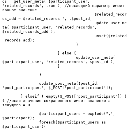
ds = get_user_meta( $participant_user, 
'related_records', true ); //последний параметр имеет 
важное значение!

					$related_recor
ds_add = $related_records.','.$post_id;

					update_user_me
ta( $participant_user, 'related_records', 
$related_records_add );

					unset($related
_records_add);

				}

			} else {

				update_user_meta( 
$participant_user, 'related_records', $post_id );

			}

		}

		update_post_meta($post_id, 
'post_participant', $_POST['post_participant']);

	} elseif ( empty($_POST['post_participant']) ) 
{ //если значение сохраненного имеет значение а 
текущего = 0

		$participant_users = explode(",", 
$participant);

		foreach($participant_users as 
$participant_user){
