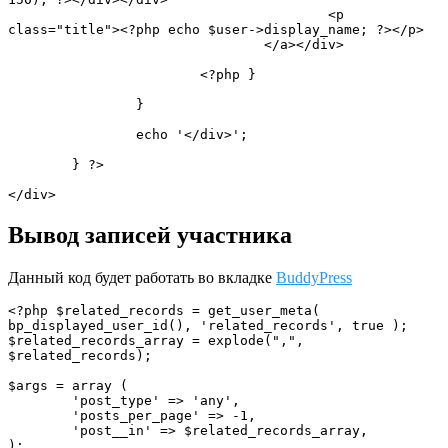
					<p 
class="title"><?php echo $user->display_name; ?></p>

				</a></div>

			<?php } 

		}

		echo '</div>';

	} ?>

</div>
Вывод записей участника
Данный код будет работать во вкладке
BuddyPress
<?php $related_records = get_user_meta( 
bp_displayed_user_id(), 'related_records', true );

$related_records_array = explode(",", 
$related_records);

$args = array (

	'post_type' => 'any',

	'posts_per_page' => -1,

	'post__in' => $related_records_array,

);
