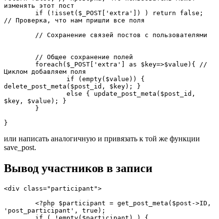
изменять этот пост

	if (!isset($_POST['extra']) ) return false;	
// Проверка, что нам пришли все поля

	// Сохранение связей постов с пользователями

	// Общее сохранение полей

	foreach($_POST['extra'] as $key=>$value){ // 
Циклом добавляем поля

		if (empty($value)) { 
delete_post_meta($post_id, $key); }

		else { update_post_meta($post_id, 
$key, $value); }

	}

}
или написать аналогичную и привязать к той же функции
save_post.
Вывод участников в записи
<div class="participant">

	<?php $participant = get_post_meta($post->ID, 
'post_participant', true); 

	if ( !empty($participant) ) {
