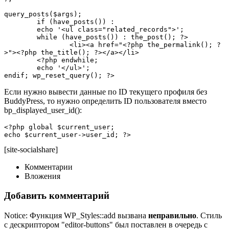
query_posts($args);

	if (have_posts()) :

	echo '<ul class="related_records">';

	while (have_posts()) : the_post(); ?>

		<li><a href="<?php the_permalink(); ?
>"><?php the_title(); ?></a></li>

	<?php endwhile;

	echo '</ul>';

endif; wp_reset_query(); ?>
Если нужно вывести данные по ID текущего профиля без
BuddyPress, то нужно определить ID пользователя вместо
bp_displayed_user_id():
<?php global $current_user;

echo $current_user->user_id; ?>
[site-socialshare]
Комментарии
Вложения
Добавить комментарий
Notice: Функция WP_Styles::add вызвана
неправильно
. Стиль
с дескриптором "editor-buttons" был поставлен в очередь с