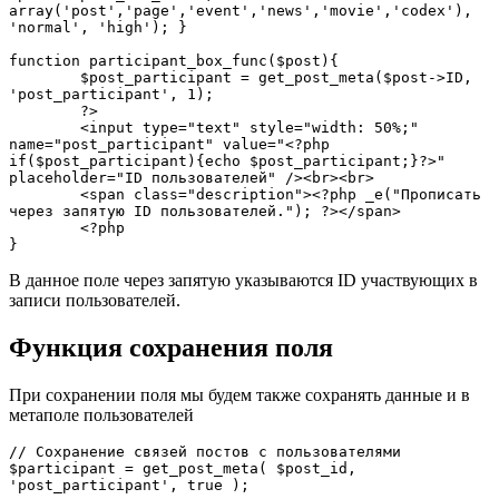
array('post','page','event','news','movie','codex'), 
'normal', 'high'); }

function participant_box_func($post){

	$post_participant = get_post_meta($post->ID, 
'post_participant', 1);

	?>

	<input type="text" style="width: 50%;" 
name="post_participant" value="<?php 
if($post_participant){echo $post_participant;}?>" 
placeholder="ID пользователей" /><br><br>

	<span class="description"><?php _e("Прописать 
через запятую ID пользователей."); ?></span>

	<?php

}
В данное поле через запятую указываются ID участвующих в
записи пользователей.
Функция сохранения поля
При сохранении поля мы будем также сохранять данные и в
метаполе пользователей
// Сохранение связей постов с пользователями

$participant = get_post_meta( $post_id, 
'post_participant', true );
