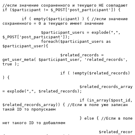
//если значение сохраненного и текущего НЕ совпадают

if ($participant != $_POST['post_participant']) {

	if ( empty($participant) ) { //если значение 
сохраненного = 0 а текущего имеет значение

		$participant_users = explode(",", 
$_POST['post_participant']);

		foreach($participant_users as 
$participant_user){

			$related_records = 
get_user_meta( $participant_user, 'related_records', 
true );

			if ( !empty($related_records) 
) {

				$related_records_array 
= explode(",", $related_records);

				if (in_array($post_id, 
$related_records_array)) { //Если в поле уже записан 
такой ID то пропускаем

				} else { //Если в поле 
нет такого ID то добавляем

					$related_recor