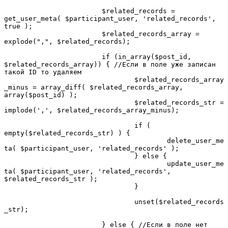
			$related_records = 
get_user_meta( $participant_user, 'related_records', 
true );

			$related_records_array = 
explode(",", $related_records);

			if (in_array($post_id, 
$related_records_array)) { //Если в поле уже записан 
такой ID то удаляем

				$related_records_array
_minus = array_diff( $related_records_array, 
array($post_id) );

				$related_records_str = 
implode(',', $related_records_array_minus);

				if ( 
empty($related_records_str) ) {

					delete_user_me
ta( $participant_user, 'related_records' );

				} else {

					update_user_me
ta( $participant_user, 'related_records', 
$related_records_str );

				}

				unset($related_records
_str);

			} else { //Если в поле нет 