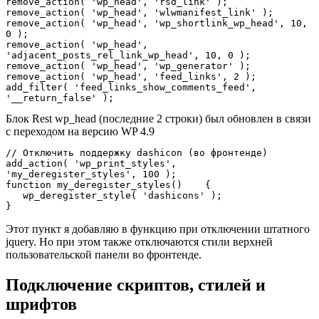
remove_action( 'wp_head', 'rsd_link' );

remove_action( 'wp_head', 'wlwmanifest_link' );

remove_action( 'wp_head', 'wp_shortlink_wp_head', 10, 
0 );

remove_action( 'wp_head', 
'adjacent_posts_rel_link_wp_head', 10, 0 );

remove_action( 'wp_head', 'wp_generator' );

remove_action( 'wp_head', 'feed_links', 2 );

add_filter( 'feed_links_show_comments_feed', 
'__return_false' );
Блок Rest wp_head (последние 2 строки) был обновлен в связи
с переходом на версию WP 4.9
// Отключить поддержку dashicon (во фронтенде)

add_action( 'wp_print_styles',     
'my_deregister_styles', 100 );

function my_deregister_styles()    { 

   wp_deregister_style( 'dashicons' ); 

}
Этот пункт я добавляю в функцию при отключении штатного
jquery. Но при этом также отключаются стили верхней
пользовательской панели во фронтенде.
Подключение скриптов, стилей и
шрифтов