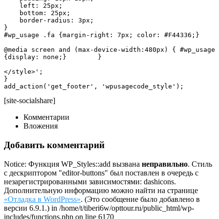
    left: 25px;

    bottom: 25px;

    border-radius: 3px;

}

#wp_usage .fa {margin-right: 7px; color: #F44336;}	
@media screen and (max-device-width:480px) { #wp_usage 
{display: none;}	}

</style>';

}

add_action('get_footer', 'wpusagecode_style');
[site-socialshare]
Комментарии
Вложения
Добавить комментарий
Notice: Функция WP_Styles::add вызвана
неправильно
. Стиль
с дескриптором "editor-buttons" был поставлен в очередь с
незарегистрированными зависимостями: dashicons.
Дополнительную информацию можно найти на странице
«Отладка в WordPress»
. (Это сообщение было добавлено в
версии 6.9.1.) in /home/t/tiberi6w/opttour.ru/public_html/wp-
includes/functions.php on line 6170