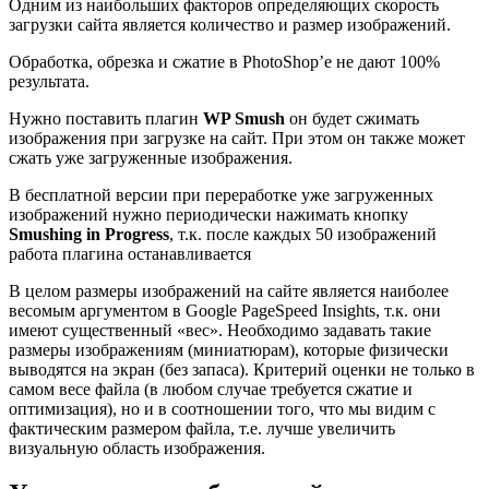
Одним из наибольших факторов определяющих скорость
загрузки сайта является количество и размер изображений.
Обработка, обрезка и сжатие в PhotoShop’e не дают 100%
результата.
Нужно поставить плагин
WP Smush
он будет сжимать
изображения при загрузке на сайт. При этом он также может
сжать уже загруженные изображения.
В бесплатной версии при переработке уже загруженных
изображений нужно периодически нажимать кнопку
Smushing in Progress
, т.к. после каждых 50 изображений
работа плагина останавливается
В целом размеры изображений на сайте является наиболее
весомым аргументом в Google PageSpeed Insights, т.к. они
имеют существенный «вес». Необходимо задавать такие
размеры изображениям (миниатюрам), которые физически
выводятся на экран (без запаса). Критерий оценки не только в
самом весе файла (в любом случае требуется сжатие и
оптимизация), но и в соотношении того, что мы видим с
фактическим размером файла, т.е. лучше увеличить
визуальную область изображения.