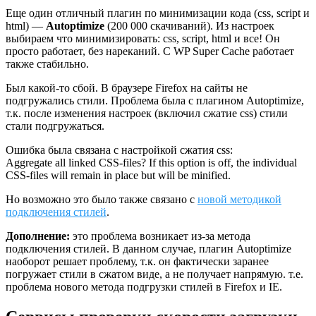
Еще один отличный плагин по минимизации кода (css, script и
html) —
Autoptimize
(200 000 скачиваний). Из настроек
выбираем что минимизировать: css, script, html и все! Он
просто работает, без нареканий. C WP Super Cache работает
также стабильно.
Был какой-то сбой. В браузере Firefox на сайты не
подгружались стили. Проблема была с плагином Autoptimize,
т.к. после изменения настроек (включил сжатие css) стили
стали подгружаться.
Ошибка была связана с настройкой сжатия css:
Aggregate all linked CSS-files? If this option is off, the individual
CSS-files will remain in place but will be minified.
Но возможно это было также связано с
новой методикой
подключения стилей
.
Дополнение:
это проблема возникает из-за метода
подключения стилей. В данном случае, плагин Autoptimize
наоборот решает проблему, т.к. он фактически заранее
погружает стили в сжатом виде, а не получает напрямую. т.е.
проблема нового метода подгрузки стилей в Firefox и IE.