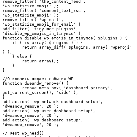
remove_filter( 'the_content_feed', 
'wp_staticize_emoji' );

remove_filter( 'comment_text_rss', 
'wp_staticize_emoji' ); 

remove_filter( 'wp_mail', 
'wp_staticize_emoji_for_email' );

add_filter( 'tiny_mce_plugins', 
'disable_wp_emojis_in_tinymce' );

function disable_wp_emojis_in_tinymce( $plugins ) {

    if ( is_array( $plugins ) ) {

        return array_diff( $plugins, array( 'wpemoji' 
) );

    } else {

        return array();

    }

}
//Отключить виджет события WP

function dweandw_remove() {

	remove_meta_box( 'dashboard_primary', 
get_current_screen(), 'side' );

}

add_action( 'wp_network_dashboard_setup', 
'dweandw_remove', 20 );

add_action( 'wp_user_dashboard_setup',    
'dweandw_remove', 20 );

add_action( 'wp_dashboard_setup',         
'dweandw_remove', 20 );
// Rest wp_head()
