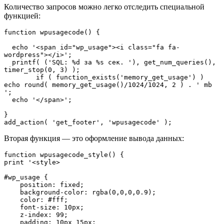
Количество запросов можно легко отследить специальной
функцией:
function wpusagecode() {

  echo '<span id="wp_usage"><i class="fa fa-
wordpress"></i>';

  printf( ('SQL: %d за %s сек. '), get_num_queries(), 
timer_stop(0, 3) );

	if ( function_exists('memory_get_usage') ) 
echo round( memory_get_usage()/1024/1024, 2 ) . ' mb 
';

  echo '</span>';

}

add_action( 'get_footer', 'wpusagecode' );
Вторая функция — это оформление вывода данных:
function wpusagecode_style() {

print '<style>

#wp_usage {

    position: fixed;

    background-color: rgba(0,0,0,0.9);

    color: #fff;

    font-size: 10px;

    z-index: 99;

    padding: 10px 15px;
