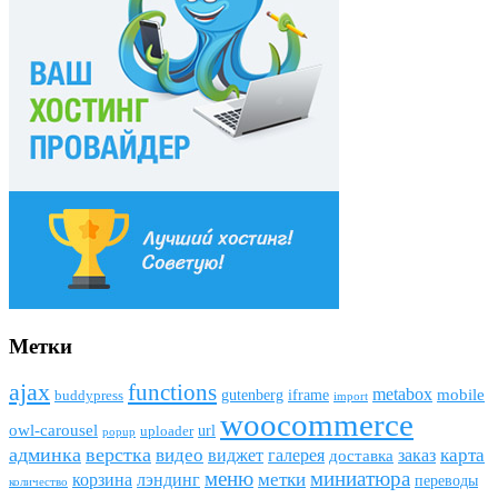
Метки
ajax
funсtions
metabox
mobile
gutenberg
iframe
buddypress
import
woocommerce
owl-carousel
url
uploader
popup
админка
верстка
видео
виджет
карта
галерея
заказ
доставка
меню
миниатюра
метки
лэндинг
корзина
переводы
количество