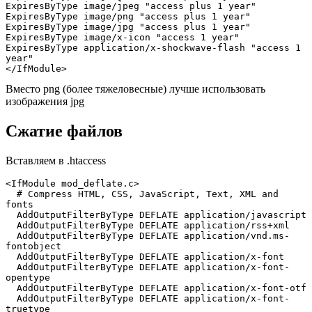
ExpiresByType image/jpeg "access plus 1 year"

ExpiresByType image/png "access plus 1 year"

ExpiresByType image/jpg "access plus 1 year"

ExpiresByType image/x-icon "access 1 year"

ExpiresByType application/x-shockwave-flash "access 1 
year"

</IfModule>
Вместо png (более тяжеловесные) лучше использовать
изображения jpg
Сжатие файлов
Вставляем в .htaccess
<IfModule mod_deflate.c>

  # Compress HTML, CSS, JavaScript, Text, XML and 
fonts

  AddOutputFilterByType DEFLATE application/javascript

  AddOutputFilterByType DEFLATE application/rss+xml

  AddOutputFilterByType DEFLATE application/vnd.ms-
fontobject

  AddOutputFilterByType DEFLATE application/x-font

  AddOutputFilterByType DEFLATE application/x-font-
opentype

  AddOutputFilterByType DEFLATE application/x-font-otf

  AddOutputFilterByType DEFLATE application/x-font-
truetype
