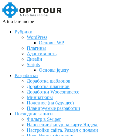
A tuo lare incipe
Рубрики
WordPress
Основы WP
Плагины
Адаптивность
Дизайн
Scripts
Основы jquery
Разработки
Доработка шаблонов
Доработка плагинов
Доработки Woocommerce
Миниатюры
Полезное (на будущее)
Планируемые разработки
Последние записи
Фильтр в Swiper
Нанесение фигур на карту Яндекс
Настройки сайта. Раздел с полями
Поле Иконка + подпись