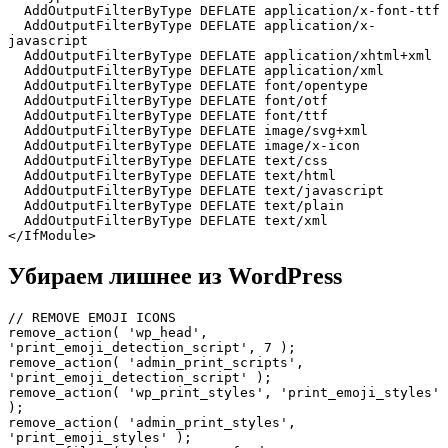
  AddOutputFilterByType DEFLATE application/x-font-ttf

  AddOutputFilterByType DEFLATE application/x-
javascript

  AddOutputFilterByType DEFLATE application/xhtml+xml

  AddOutputFilterByType DEFLATE application/xml

  AddOutputFilterByType DEFLATE font/opentype

  AddOutputFilterByType DEFLATE font/otf

  AddOutputFilterByType DEFLATE font/ttf

  AddOutputFilterByType DEFLATE image/svg+xml

  AddOutputFilterByType DEFLATE image/x-icon

  AddOutputFilterByType DEFLATE text/css

  AddOutputFilterByType DEFLATE text/html

  AddOutputFilterByType DEFLATE text/javascript

  AddOutputFilterByType DEFLATE text/plain

  AddOutputFilterByType DEFLATE text/xml

</IfModule>
Убираем лишнее из WordPress
// REMOVE EMOJI ICONS

remove_action( 'wp_head', 
'print_emoji_detection_script', 7 );

remove_action( 'admin_print_scripts', 
'print_emoji_detection_script' );

remove_action( 'wp_print_styles', 'print_emoji_styles' 
);

remove_action( 'admin_print_styles', 
'print_emoji_styles' ); 
