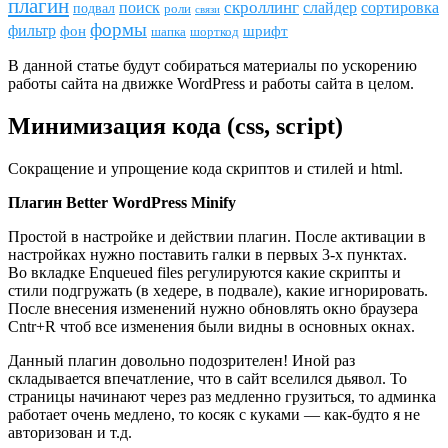
плагин
скроллинг
поиск
сортировка
слайдер
подвал
роли
связи
формы
фильтр
фон
шрифт
шапка
шорткод
В данной статье будут собираться материалы по ускорению
работы сайта на движке WordPress и работы сайта в целом.
Минимизация кода (css, script)
Сокращение и упрощение кода скриптов и стилей и html.
Плагин Better WordPress Minify
Простой в настройке и действии плагин. После активации в
настройках нужно поставить галки в первых 3-х пунктах.
Во вкладке Enqueued files регулируются какие скрипты и
стили подгружать (в хедере, в подвале), какие игнорировать.
После внесения изменений нужно обновлять окно браузера
Cntr+R чтоб все изменения были видны в основных окнах.
Данный плагин довольно подозрителен! Иной раз
складывается впечатление, что в сайт вселился дьявол. То
страницы начинают через раз медленно грузиться, то админка
работает очень медлено, то косяк с куками — как-будто я не
авторизован и т.д.