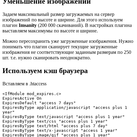
Уменьшение изображений
Задаем максимальный размер загружаемых на сервер
изображений по высоте и ширине. Для этого используем
плагин
Imsanity
(200 000 скачиваний). В настройках плагина
выставляем максимумы по высоте и ширине.
Можно пересохранить уже загруженные изображения. Нужно
понимать что плагин сканирует текущие загруженные
изображения не соответствующие заданным размерам по 250
шт. т.е. нужно сканировать неоднократно.
Используем кэш браузера
Вставляем в .htaccess
<IfModule mod_expires.c>

ExpiresActive On

ExpiresDefault "access 7 days"

ExpiresByType application/javascript "access plus 1 
year"

ExpiresByType text/javascript "access plus 1 year"

ExpiresByType text/css "access plus 1 year"

ExpiresByType text/html "access plus 7 day"

ExpiresByType text/x-javascript "access 1 year"

ExpiresByType image/gif "access plus 1 year"
