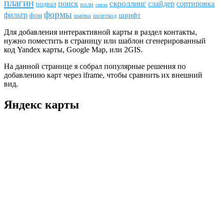
плагин
скроллинг
поиск
сортировка
слайдер
подвал
роли
связи
формы
фильтр
фон
шрифт
шапка
шорткод
Для добавления интерактивной карты в раздел контакты,
нужно поместить в страницу или шаблон сгенерированный
код Yandex карты, Google Map, или 2GIS.
На данной странице я собрал популярные решения по
добавлению карт через iframe, чтобы сравнить их внешний
вид.
Яндекс карты