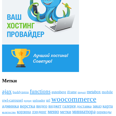
Метки
ajax
funсtions
metabox
mobile
gutenberg
iframe
buddypress
import
woocommerce
owl-carousel
url
uploader
popup
админка
верстка
видео
виджет
карта
галерея
заказ
доставка
меню
миниатюра
метки
лэндинг
корзина
переводы
количество