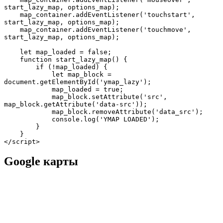
start_lazy_map, options_map);

    map_container.addEventListener('touchstart', 
start_lazy_map, options_map);

    map_container.addEventListener('touchmove', 
start_lazy_map, options_map);

    let map_loaded = false;

    function start_lazy_map() {

        if (!map_loaded) {

            let map_block = 
document.getElementById('ymap_lazy');

            map_loaded = true;

            map_block.setAttribute('src', 
map_block.getAttribute('data-src'));

            map_block.removeAttribute('data_src');

            console.log('YMAP LOADED');

        }

    }

</script>
Google карты