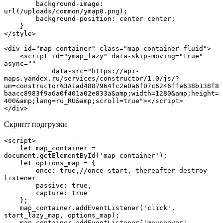
        background-image: 
url(/uploads/common/ymap0.png);

        background-position: center center;

    }

</style>

<div id="map_container" class="map container-fluid">

    <script id="ymap_lazy" data-skip-moving="true" 
async=""

            data-src="https://api-
maps.yandex.ru/services/constructor/1.0/js/?
um=constructor%3A1ad4887964fc2e0a6f07c6246ffe638b138f8
baacc8983f9a6a0f401a02e833a&amp;width=1280&amp;height=
400&amp;lang=ru_RU&amp;scroll=true"></script>

</div>
Скрипт подгрузки
<script>

    let map_container = 
document.getElementById('map_container');

    let options_map = {

        once: true,//once start, thereafter destroy 
listener

        passive: true,

        capture: true

    };

    map_container.addEventListener('click', 
start_lazy_map, options_map);

    map_container.addEventListener('mouseover', 