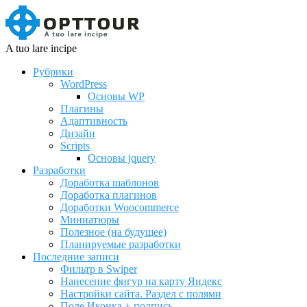
A tuo lare incipe
Рубрики
WordPress
Основы WP
Плагины
Адаптивность
Дизайн
Scripts
Основы jquery
Разработки
Доработка шаблонов
Доработка плагинов
Доработки Woocommerce
Миниатюры
Полезное (на будущее)
Планируемые разработки
Последние записи
Фильтр в Swiper
Нанесение фигур на карту Яндекс
Настройки сайта. Раздел с полями
Поле Иконка + подпись