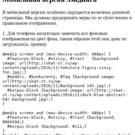
В мобильной версии особенно ощущается величина длинной
страницы. Мы должны предпринять меры по ее облегчению и
правильном отображении.
1. Для телефона желательно заменить все фоновые
изображения на цвет фона, таким образом чтоб они даже не
загружались. пример:
@media screen and (min-device-width: 480px) { 

  #features-block, #otzivy, #trast   {background-
image: url(http://skat-st.ru/wp-
content/uploads/2016/11/tekstura-figury-siniy-
fon.jpg);} 

  #modeli, #konkurenty, #faq {background-image: 
url(http://skat-st.ru/wp-
content/uploads/2016/11/Background-145.jpg);}

  #korpus-block {background-image: url(http://skat-
st.ru/wp-content/uploads/2016/11/dark-blue-abstract-
hdr-background.jpg);}

}

@media screen and (max-device-width: 480px) { 

  #features-block, #otzivy, #trast {background: 
#00459d;} 

  #korpus-block {background: #111;}

}
