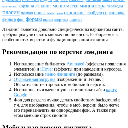
меню
миниатюра
метки
лэндинг
корзина
переводы
количество
плагин
скроллинг
поиск
сортировка
слайдер
подвал
роли
связи
формы
фильтр
фон
шрифт
шапка
шорткод
Лэндинг является довольно специфическим вариантом сайта,
требующим учитывать множество нюансов. Разбираемся в
особенностях верстки и функционирования лэндинга.
Рекомендации по верстке лэндинга
Использование библиотек
Animated
(эффекты появления
элементов) и
iHover
(эффекты при наведении курсора).
Использование
меню лэндинга
(по разделам).
Отложенная загрузка
изображений и iFrame. !
Обязательно тестировать в мобильной версии.
Использовать измененную в стилистике сайта
карту
Google
.
Фон для раздела лучше делать свойством background в
т.ч. для изображения, чтобы в моб. версии было легче
его переназначить на однородный фон. А также при
этом меньше строк свойств.
Мобильная версия лэндинга