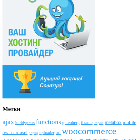
Метки
ajax
funсtions
metabox
mobile
gutenberg
iframe
buddypress
import
woocommerce
owl-carousel
url
uploader
popup
админка
верстка
видео
виджет
карта
галерея
заказ
доставка