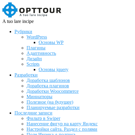
A tuo lare incipe
Рубрики
WordPress
Основы WP
Плагины
Адаптивность
Дизайн
Scripts
Основы jquery
Разработки
Доработка шаблонов
Доработка плагинов
Доработки Woocommerce
Миниатюры
Полезное (на будущее)
Планируемые разработки
Последние записи
Фильтр в Swiper
Нанесение фигур на карту Яндекс
Настройки сайта. Раздел с полями
Поле Иконка + подпись