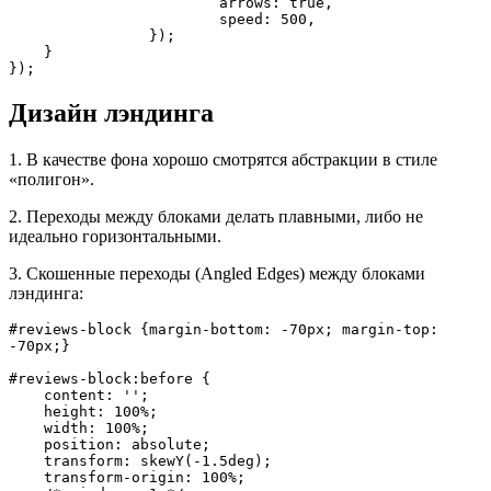
			arrows: true,

			speed: 500,

		});	

    }	

});
Дизайн лэндинга
1. В качестве фона хорошо смотрятся абстракции в стиле
«полигон».
2. Переходы между блоками делать плавными, либо не
идеально горизонтальными.
3. Скошенные переходы (Angled Edges) между блоками
лэндинга:
#reviews-block {margin-bottom: -70px; margin-top: 
-70px;}

#reviews-block:before {

    content: '';

    height: 100%;

    width: 100%;

    position: absolute;

    transform: skewY(-1.5deg);

    transform-origin: 100%;
