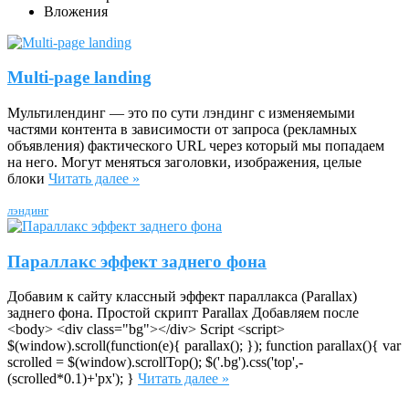
Вложения
Multi-page landing
Мультилендинг — это по сути лэндинг с изменяемыми
частями контента в зависимости от запроса (рекламных
объявления) фактического URL через который мы попадаем
на него. Могут меняться заголовки, изображения, целые
блоки
Читать далее »
лэндинг
Параллакс эффект заднего фона
Добавим к сайту классный эффект параллакса (Parallax)
заднего фона. Простой скрипт Parallax Добавляем после
<body> <div class="bg"></div> Script <script>
$(window).scroll(function(e){ parallax(); }); function parallax(){ var
scrolled = $(window).scrollTop(); $('.bg').css('top',-
(scrolled*0.1)+'px'); }
Читать далее »