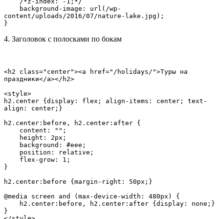
    /*z-index: -1;*/

    background-image: url(/wp-
content/uploads/2016/07/nature-lake.jpg);

}
4. Заголовок с полосками по бокам
<h2 class="center"><a href="/holidays/">Туры на 
праздники</a></h2>

<style>

h2.center {display: flex; align-items: center; text-
align: center;}

h2.center:before, h2.center:after {

    content: "";

    height: 2px;

    background: #eee;

    position: relative;

    flex-grow: 1;

}

h2.center:before {margin-right: 50px;}

@media screen and (max-device-width: 480px) { 

    h2.center:before, h2.center:after {display: none;}

}

</style>