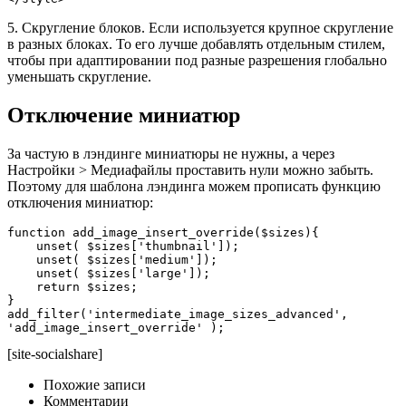
5. Скругление блоков. Если используется крупное скругление
в разных блоках. То его лучше добавлять отдельным стилем,
чтобы при адаптировании под разные разрешения глобально
уменьшать скругление.
Отключение миниатюр
За частую в лэндинге миниатюры не нужны, а через
Настройки > Медиафайлы проставить нули можно забыть.
Поэтому для шаблона лэндинга можем прописать функцию
отключения миниатюр:
function add_image_insert_override($sizes){

    unset( $sizes['thumbnail']);

    unset( $sizes['medium']);

    unset( $sizes['large']);

    return $sizes;

}

add_filter('intermediate_image_sizes_advanced', 
'add_image_insert_override' );
[site-socialshare]
Похожие записи
Комментарии