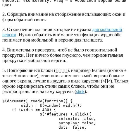
#modeli, #konkurenty, #faq — в мобильной версии белый 
цвет
2. Обращать внимание на отображение всплывающих окон и
форм обратной связи.
3. Отключение плагинов которые не нужны
для мобильной
версии
. Нужно обратить внимание что функция wp_mobile
понимает под мобильной и версию для планшета.
4. Внимательно проверять, чтоб не было горизонтальной
прокрутки. Нет ничего более гнусного, чем горизонтальная
прокрутка в мобильной версии.
5. Повторяющиеся блоки ([][][][]), например features (иконка +
текст + описание), если они занимают в моб. версии больше
одного экрана, лучше выводить в виде карусели (<[]>). Только
нужно экранировать стили самих блоков, чтобы они не
распространялись на саму карусель (
slick
).
$(document).ready(function() {   

	width = $(window).width();

    if (width <= 480) {

		$('#features').slick({

			infinite: false,

			autoplay: false,

			dots: false,
