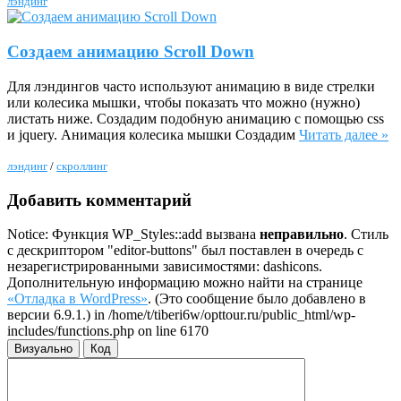
лэндинг
Создаем анимацию Scroll Down
Для лэндингов часто используют анимацию в виде стрелки
или колесика мышки, чтобы показать что можно (нужно)
листать ниже. Создадим подобную анимацию с помощью css
и jquery. Анимация колесика мышки Создадим
Читать далее »
лэндинг
/
скроллинг
Добавить комментарий
Notice: Функция WP_Styles::add вызвана
неправильно
. Стиль
с дескриптором "editor-buttons" был поставлен в очередь с
незарегистрированными зависимостями: dashicons.
Дополнительную информацию можно найти на странице
«Отладка в WordPress»
. (Это сообщение было добавлено в
версии 6.9.1.) in /home/t/tiberi6w/opttour.ru/public_html/wp-
includes/functions.php on line 6170
Визуально
Код