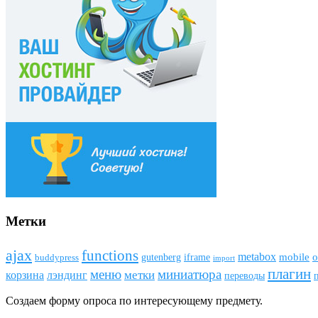
Метки
ajax
funсtions
metabox
mobile
o
gutenberg
iframe
buddypress
import
плагин
меню
миниатюра
метки
лэндинг
корзина
переводы
Создаем форму опроса по интересующему предмету.