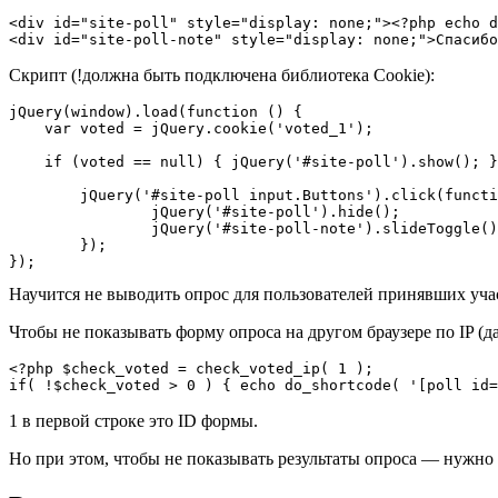
<div id="site-poll" style="display: none;"><?php echo d
<div id="site-poll-note" style="display: none;">Спасибо
Скрипт (!должна быть подключена библиотека Cookie):
jQuery(window).load(function () {

    var voted = jQuery.cookie('voted_1');

    if (voted == null) { jQuery('#site-poll').show(); }

	jQuery('#site-poll input.Buttons').click(function () {

		jQuery('#site-poll').hide();

		jQuery('#site-poll-note').slideToggle();

	});

});
Научится не выводить опрос для пользователей принявших участие
Чтобы не показывать форму опроса на другом браузере по IP (да
<?php $check_voted = check_voted_ip( 1 );

if( !$check_voted > 0 ) { echo do_shortcode( '[poll id=
1 в первой строке это ID формы.
Но при этом, чтобы не показывать результаты опроса — нужно 