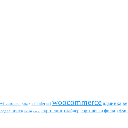
woocommerce
админка
ве
wl-carousel
url
uploader
popup
скроллинг
поиск
сортировка
фильтр
слайдер
фон
подвал
роли
связи