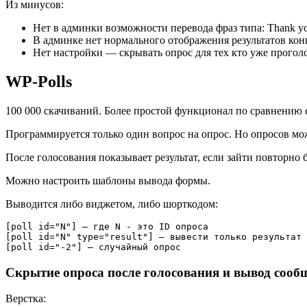
Из минусов:
Нет в админки возможности перевода фраз типа: Thank you f
В админке нет нормального отображения результатов ко
Нет настройки — скрывать опрос для тех кто уже прогол
WP-Polls
100 000 скачиваний. Более простой функционал по сравнению 
Программируется только один вопрос на опрос. Но опросов мож
После голосования показывает результат, если зайти повторно б
Можно настроить шаблоны вывода формы.
Выводится либо виджетом, либо шорткодом:
[poll id="N"] — где N - это ID опроса

[poll id="N" type="result"] — вывести только результат 
[poll id="-2"] — случайный опрос
Скрытие опроса после голосования и вывод сооб
Верстка: