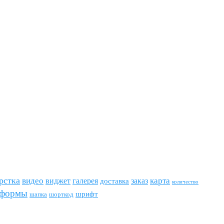
рстка
видео
виджет
карта
галерея
заказ
доставка
количество
формы
шрифт
шапка
шорткод