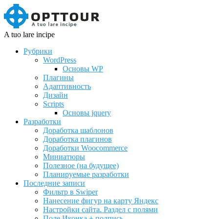
A tuo lare incipe
Рубрики
WordPress
Основы WP
Плагины
Адаптивность
Дизайн
Scripts
Основы jquery
Разработки
Доработка шаблонов
Доработка плагинов
Доработки Woocommerce
Миниатюры
Полезное (на будущее)
Планируемые разработки
Последние записи
Фильтр в Swiper
Нанесение фигур на карту Яндекс
Настройки сайта. Раздел с полями
Поле Иконка + подпись