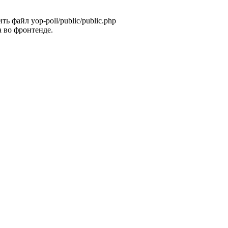
ь файл yop-poll/public/public.php
 во фронтенде.