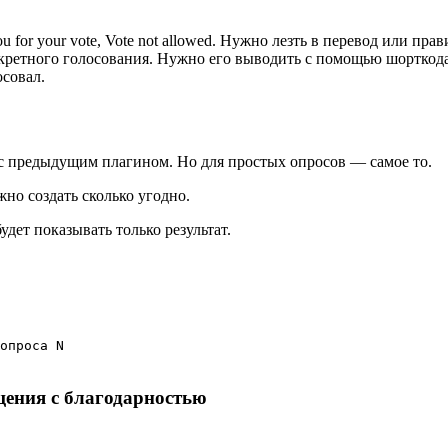
or your vote, Vote not allowed. Нужно лезть в перевод или правит
нкретного голосования. Нужно его выводить с помощью шорткода
осовал.
с предыдущим плагином. Но для простых опросов — самое то.
но создать сколько угодно.
удет показывать только результат.
опроса N

щения с благодарностью