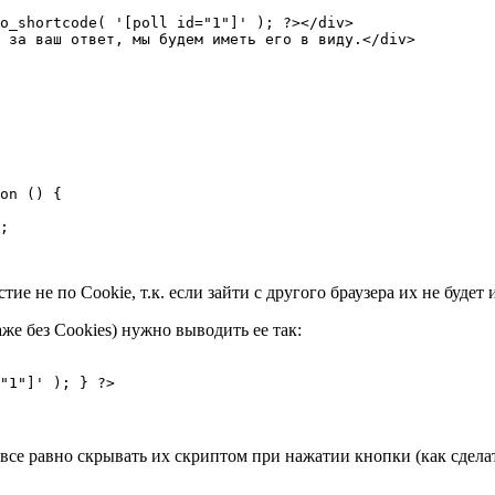
o_shortcode( '[poll id="1"]' ); ?></div>

 за ваш ответ, мы будем иметь его в виду.</div>
 не по Cookie, т.к. если зайти с другого браузера их не будет и
же без Cookies) нужно выводить ее так:
"1"]' ); } ?>
все равно скрывать их скриптом при нажатии кнопки (как сдела