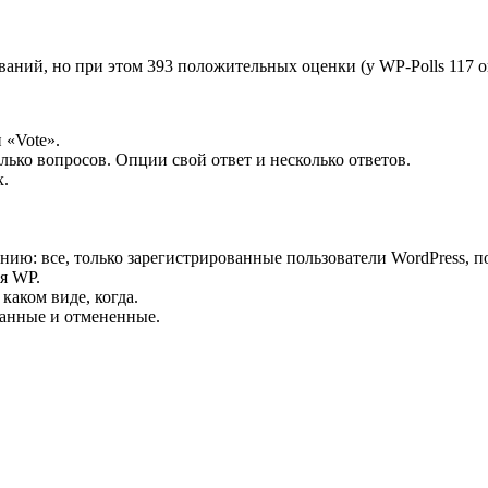
аний, но при этом 393 положительных оценки (у WP-Polls 117 о
 «Vote».
ько вопросов. Опции свой ответ и несколько ответов.
х.
ию: все, только зарегистрированные пользователи WordPress, п
ля WP.
 каком виде, когда.
танные и отмененные.