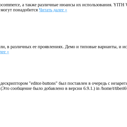
ommerce, а также различные нюансы их использования. YITH W
 могут понадобится
Читать далее »
ли, в различных ее проявлениях. Демо и типовые варианты, и и
лее »
с дескриптором "editor-buttons" был поставлен в очередь с неза
. (Это сообщение было добавлено в версии 6.9.1.) in /home/t/tiberi6w