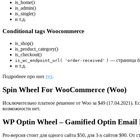
is_home()
is_admin()
is_single()
и т.д.
Сonditional tags Woocommerce
is_shop()
is_product_category()
is_checkout()
— страница б
is_wc_endpoint_url( 'order-received'
)
и т.д.
Подробнее про них
тут
.
Spin Wheel For WooCommerce (Woo)
Исключительно платное решение от Woo за $49 (17.04.2021). Ес
возможности нет.
WP Optin Wheel – Gamified Optin Email
Pro-версия стоит для одного сайта $50, для 3-х сайтов $90. От 