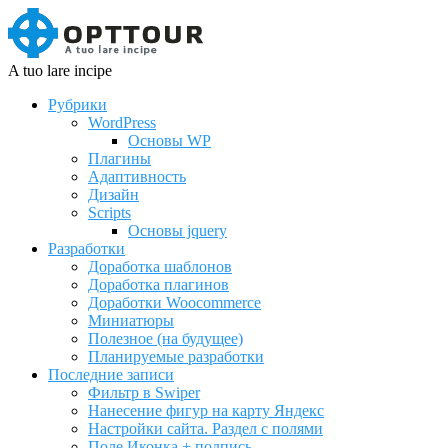
A tuo lare incipe
Рубрики
WordPress
Основы WP
Плагины
Адаптивность
Дизайн
Scripts
Основы jquery
Разработки
Доработка шаблонов
Доработка плагинов
Доработки Woocommerce
Миниатюры
Полезное (на будущее)
Планируемые разработки
Последние записи
Фильтр в Swiper
Нанесение фигур на карту Яндекс
Настройки сайта. Раздел с полями
Поле Иконка + подпись