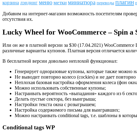
плагин
меню
миниатюра
метки
лэндинг
корзина
переводы
Добавим на интернет-магазин возможность посетителям провери
отсутствия их.
Lucky Wheel for WooCommerce – Spin a S
Или он же в платной версии за $30 (17.04.2021) WooCommerce L
различные варианты купонов. Платная версия отличается кол
В бесплатной версии довольно неплохой функционал:
Генерирует одноразовые купоны, которые также можно н
Не выводит повторно колесо (cockies) и не дает повторно
Неплохая базовая настройка оформления колеса (фон окна,
Можно использовать собственные купоны;
Настраивать вероятность «выпадания» каждого из 6 секто
Делать пустые сектора, без выигрыша;
Настройки текста окна с розыгрышем;
Настройка содержимого письма для выигравших;
Можно настраивать conditional tags, т.е. шаблоны в кото
Сonditional tags WP