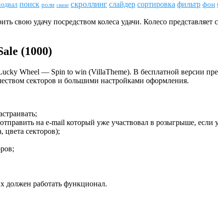
скроллинг
поиск
сортировка
фильтр
слайдер
фон
подвал
роли
связи
ть свою удачу посредством колеса удачи. Колесо представляет 
ale (1000)
ucky Wheel — Spin to win (VillaTheme). В бесплатной версии пре
ичеством секторов и большими настройками оформления.
астраивать;
 отправить на e-mail который уже участвовал в розыгрыше, если 
 цвета секторов);
ров;
рых должен работать функционал.