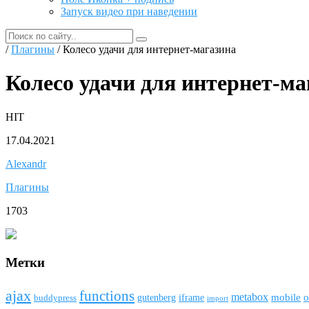
Запуск видео при наведении
/
Плагины
/ Колесо удачи для интернет-магазина
Колесо удачи для интернет-ма
HIT
17.04.2021
Alexandr
Плагины
1703
Метки
ajax
funсtions
metabox
mobile
o
gutenberg
iframe
buddypress
import