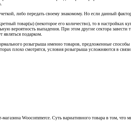
.
четкой, либо передать своему знакомому. Но если данный факто
нкретный товар(ы) (некоторое его количество), то в настройках к
ьную вероятность выпадения. При этом другие сектора завести т
т являться подарком.
ормального розыгрыша именно товаров, предложенные способы т
орах плохо смотрятся, условия розыгрыша усложняются в связи 
-магазина Woocommerce. Суть вариативного товара в том, что м