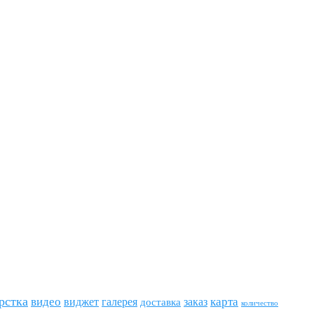
рстка
видео
виджет
карта
галерея
заказ
доставка
количество