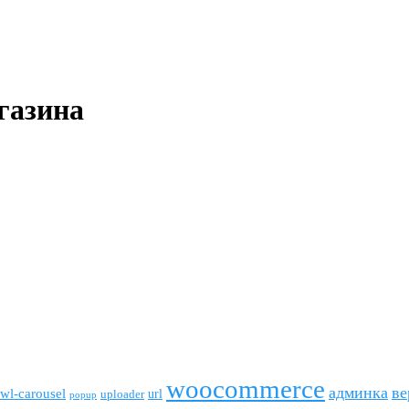
газина
woocommerce
админка
ве
wl-carousel
url
uploader
popup