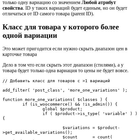
только одну вариацию со значением
Любой атрибут
свойства
. ID у таких вариаций будет единым, но он будет
отличаться от ID самого товара (parent ID).
Класс для товара у которого более
одной вариации
Это может пригодится если нужно скрыть диапазон цен в
карточке товара
Дело в том что если скрыть этот диапазон (стилями), а у
товара будет только одна вариация то цены не будет вовсе.
// Добавить класс для товаров с >1 вариаций

add_filter( 'post_class', 'more_one_variations' );

function more_one_variations( $classes ) {

	if (is_woocommerce() && !is_admin()) {

		global $product;

		if ( $product->is_type( 'variable' ) ) 
{

			$variations = $product-
>get_available_variations();

			$count      = count( 