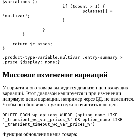
$variations );

			if ($count > 1) {

				$classes[] = 
'multivar';

			}

		}		

	}

    return $classes;

}
.product-type-variable.multivar .entry-summary > 
.price {display: none;}
Массовое изменение вариаций
У вариативного товара выводится диапазон цен входящих
вариаций. Этот диапазон кэшируется и при изменении
напрямую цены вариации, например через БД, не изменится.
Чтобы он обновился нужно нужно очистить кэш цен.
DELETE FROM wp_options WHERE (option_name LIKE 
'_transient_wc_var_prices_%' OR option_name LIKE 
'_transient_timeout_wc_var_prices_%')
Функция обновления кэша товара: