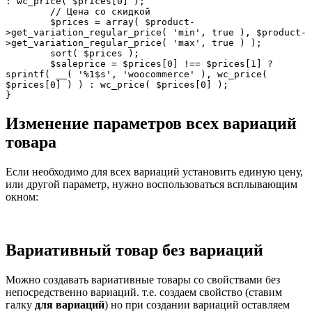
: wc_price( $prices[0] );

	// Цена со скидкой

	$prices = array( $product-
>get_variation_regular_price( 'min', true ), $product-
>get_variation_regular_price( 'max', true ) );

	sort( $prices );

	$saleprice = $prices[0] !== $prices[1] ? 
sprintf( __( '%1$s', 'woocommerce' ), wc_price( 
$prices[0] ) ) : wc_price( $prices[0] );

}
Изменение параметров всех вариаций
товара
Если необходимо для всех вариаций установить единую цену,
или другой параметр, нужно воспользоваться всплывающим
окном:
Вариативный товар без вариаций
Можно создавать вариативные товары со свойствами без
непосредственно вариаций. т.е. создаем свойство (ставим
галку
для вариаций
) но при создании вариаций оставляем