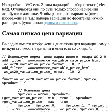
Из коробки в WC есть 2 типа вариаций: выбор и текст (select,
text). Отличаются они по сути только способ набирания
атрибутов в админке. Чтобы расширить варианты (цвет,
изображение и т.д.) выбора вариаций во фронтенде нужно
расширить функционал
одним из плагинов
.
Самая низкая цена вариации
Выводим вместо отображения диапазона цен вариации самую
низкую стоимость вариации и если есть со скидкой.
// Используем формат цены вариативного товара WC 2.0

add_filter( 'woocommerce_variable_sale_price_html', 
'wc_wc20_variation_price_format', 10, 2 );

add_filter( 'woocommerce_variable_price_html', 
'wc_wc20_variation_price_format', 10, 2 );

function wc_wc20_variation_price_format( $price, 
$product ) {

	// Основная цена

	$prices = array( $product-
>get_variation_price( 'min', true ), $product-
>get_variation_price( 'max', true ) );

	$price = $prices[0] !== $prices[1] ? sprintf( 
__( '%1$s', 'woocommerce' ), wc_price( $prices[0] ) ) 