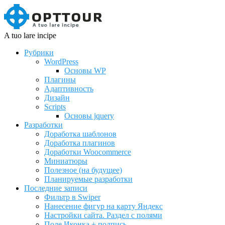
A tuo lare incipe
Рубрики
WordPress
Основы WP
Плагины
Адаптивность
Дизайн
Scripts
Основы jquery
Разработки
Доработка шаблонов
Доработка плагинов
Доработки Woocommerce
Миниатюры
Полезное (на будущее)
Планируемые разработки
Последние записи
Фильтр в Swiper
Нанесение фигур на карту Яндекс
Настройки сайта. Раздел с полями
Поле Иконка + подпись