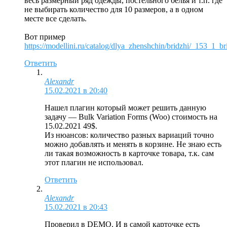
весь размерный ряд одежды, постельного белья и т.п. где
не выбирать количество для 10 размеров, а в одном
месте все сделать.
Вот пример
https://modellini.ru/catalog/dlya_zhenshchin/bridzhi/_153_1_br
Ответить
Alexandr
15.02.2021 в 20:40
Нашел плагин который может решить данную
задачу — Bulk Variation Forms (Woo) стоимость на
15.02.2021 49$.
Из нюансов: количество разных вариаций точно
можно добавлять и менять в корзине. Не знаю есть
ли такая возможность в карточке товара, т.к. сам
этот плагин не использовал.
Ответить
Alexandr
15.02.2021 в 20:43
Проверил в DEMO. И в самой карточке есть