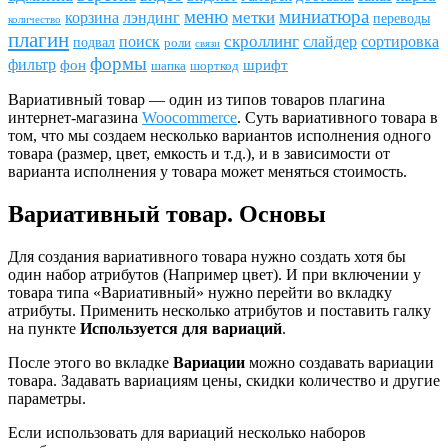
меню
миниатюра
метки
лэндинг
корзина
переводы
количество
плагин
скроллинг
поиск
сортировка
слайдер
подвал
роли
связи
формы
фильтр
фон
шрифт
шапка
шорткод
Вариативный товар — один из типов товаров плагина
интернет-магазина
Woocommerce
. Суть вариативного товара в
том, что мы создаем несколько вариантов исполнения одного
товара (размер, цвет, емкость и т.д.), и в зависимости от
варианта исполнения у товара может меняться стоимость.
Вариативный товар. Основы
Для создания вариативного товара нужно создать хотя бы
один набор атрибутов (Например цвет). И при включении у
товара типа «Вариативный» нужно перейти во вкладку
атрибуты. Применить несколько атрибутов и поставить галку
на пункте
Используется для вариаций
.
После этого во вкладке
Вариации
можно создавать вариации
товара. Задавать вариациям цены, скидки количество и другие
параметры.
Если использовать для вариаций несколько наборов