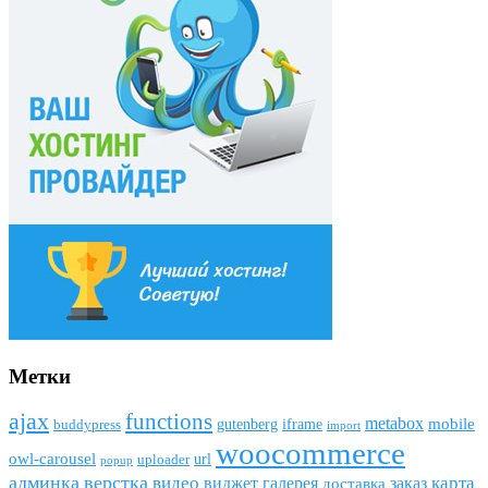
Метки
ajax
funсtions
metabox
mobile
gutenberg
iframe
buddypress
import
woocommerce
owl-carousel
url
uploader
popup
админка
верстка
видео
виджет
карта
галерея
заказ
доставка