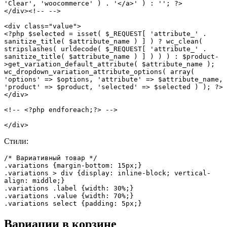
'Clear', 'woocommerce' ) . '</a>' ) : ''; ?> 

</div><!-- -->

<div class="value"> 

<?php $selected = isset( $_REQUEST[ 'attribute_' . 
sanitize_title( $attribute_name ) ] ) ? wc_clean( 
stripslashes( urldecode( $_REQUEST[ 'attribute_' . 
sanitize_title( $attribute_name ) ] ) ) ) : $product-
>get_variation_default_attribute( $attribute_name ); 

wc_dropdown_variation_attribute_options( array( 
'options' => $options, 'attribute' => $attribute_name, 
'product' => $product, 'selected' => $selected ) ); ?> 

</div>

<!-- <?php endforeach;?> -->

</div>
Стили:
/* Вариативный товар */

.variations {margin-bottom: 15px;}

.variations > div {display: inline-block; vertical-
align: middle;}

.variations .label {width: 30%;}

.variations .value {width: 70%;}

.variations select {padding: 5px;}
Вариации в корзине