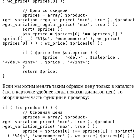
: wc_price( $prices[0] );

	// Цена со скидкой

	$prices = array( $product-
>get_variation_regular_price( 'min', true ), $product-
>get_variation_regular_price( 'max', true ) );

	sort( $prices );

	$saleprice = $prices[0] !== $prices[1] ? 
sprintf( __( '%1$s', 'woocommerce' ), wc_price( 
$prices[0] ) ) : wc_price( $prices[0] );

	if ( $price !== $saleprice ) {

		$price = '<del>' . $saleprice . 
'</del> <ins>' . $price . '</ins>';

	}

	return $price;

}
Если мы хотим менять таким образом цену только в каталоге
(т.к. в карточке удобнее когда показан диапазон цен), то
оборачиваем часть функции в проверку:
if ( !is_product() ) {

	// Основная цена

	$prices = array( $product-
>get_variation_price( 'min', true ), $product-
>get_variation_price( 'max', true ) );

	$price = $prices[0] !== $prices[1] ? sprintf( 
__( '%1$s', 'woocommerce' ), wc_price( $prices[0] ) ) 