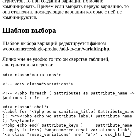
атрибутов, то при создании вариации их можно
комбинировать. Причем если выбрать первую вариацию, то
она отключить последующие вариации которые с ней не
комбинируются.
Шаблон выбора
Шаблон выбора вариаций редактируется файлом
woocommerce/single-product/add-to-cart/
variable.php
.
Лично мне не удобно то что он сверстан таблицей,
альтернативная верстка:
<div class="variations">

<!-- <div class="variations">

<!-- <?php foreach ( $attributes as $attribute_name => 
$options ) : ?> -->

<div class="label">

<label for="<?php echo sanitize_title( $attribute_name 
); ?>"><?php echo wc_attribute_label( $attribute_name 
); ?></label> 

<?php echo end( $attribute_keys ) === $attribute_name 
? apply_filters( 'woocommerce_reset_variations_link', 
'<a class="reset_variations" href="#">' . esc_html__( 