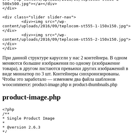
500x500.jpg"></a></div>

</div>

<div class="slider slider-nav">

	<div><img src="/wp-
content/uploads/2016/09/teplocom-st555-1-150x150.jpg">
</div>

	<div><img src="/wp-
content/uploads/2016/09/teplocom-st555-2-150x150.jpg">
</div>

</div>
При данной структуре карусели у нас 2 контейнера. В одном
меняются большие изображения по одному (изображение
товара), в другом листаются превьюхи других изображений в
виде миниатюр по 3 шт. Контейнеры синхронизированы.
Чтобы это заработало — изменяем два файла шаблонов
woocommerce: product-image.php и product-thumbnails.php
product-image.php
<?php

/**

* Single Product Image

*

* @version 2.6.3

*/
