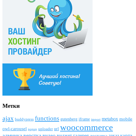
Метки
ajax
funсtions
metabox
mobile
gutenberg
iframe
buddypress
import
woocommerce
owl-carousel
url
uploader
popup
админка
верстка
видео
виджет
карта
галерея
заказ
доставка