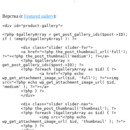
Верстка (c
Featured gallery
):
<div id="product-gallery">

<?php $galleryArray = get_post_gallery_ids($post->ID);

if ( !empty($galleryArray) ): ?>

	<div class="slider slider-for">

	<a href="<?php the_post_thumbnail_url('full'); 
?>"><?php the_post_thumbnail('medium'); ?></a>

	<?php $galleryArray = 
get_post_gallery_ids($post->ID); ?>

	<?php foreach ($galleryArray as $id) { ?>

		<a href="<?php echo 
wp_get_attachment_image_url($id, 'full'); ?>"><img 
src="<?php echo wp_get_attachment_image_url( $id, 
'medium' ); ?>"></a>

	<?php } ?>

	</div>

	<div class="slider slider-nav">

	<?php the_post_thumbnail('thumbnail'); ?>

	<?php foreach ($galleryArray as $id) { ?>

		<img src="<?php echo 
wp_get_attachment_image_url( $id, 'thumbnail' ); ?>">

	<?php } ?>
