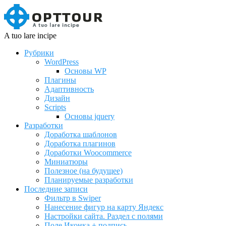
A tuo lare incipe
Рубрики
WordPress
Основы WP
Плагины
Адаптивность
Дизайн
Scripts
Основы jquery
Разработки
Доработка шаблонов
Доработка плагинов
Доработки Woocommerce
Миниатюры
Полезное (на будущее)
Планируемые разработки
Последние записи
Фильтр в Swiper
Нанесение фигур на карту Яндекс
Настройки сайта. Раздел с полями
Поле Иконка + подпись