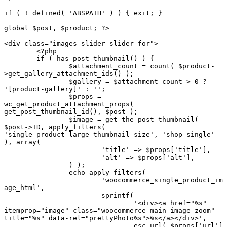
if ( ! defined( 'ABSPATH' ) ) {	exit; }

global $post, $product; ?>

<div class="images slider slider-for">

	<?php

	if ( has_post_thumbnail() ) {

		$attachment_count = count( $product-
>get_gallery_attachment_ids() );

		$gallery = $attachment_count > 0 ? 
'[product-gallery]' : '';

		$props = 
wc_get_product_attachment_props( 
get_post_thumbnail_id(), $post );

		$image = get_the_post_thumbnail( 
$post->ID, apply_filters( 
'single_product_large_thumbnail_size', 'shop_single' 
), array(

			'title' => $props['title'],

			'alt' => $props['alt'],

		) );

		echo apply_filters(

			'woocommerce_single_product_im
age_html',

			sprintf(

				'<div><a href="%s" 
itemprop="image" class="woocommerce-main-image zoom" 
title="%s" data-rel="prettyPhoto%s">%s</a></div>',

				esc_url( $props['url'] 