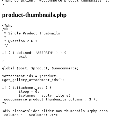
<?php do_action( 'woocommerce_product_thumbnails' ); ?
>
product-thumbnails.php
<?php

/**

 * Single Product Thumbnails

 *

 * @version 2.6.3

 */

if ( ! defined( 'ABSPATH' ) ) {

	exit;

}

global $post, $product, $woocommerce;

$attachment_ids = $product-
>get_gallery_attachment_ids();

if ( $attachment_ids ) {

	$loop = 0;

	$columns = apply_filters( 
'woocommerce_product_thumbnails_columns', 3 );

?>

<div class="slider slider-nav thumbnails <?php echo 
'columns-' . $columns; ?>">
