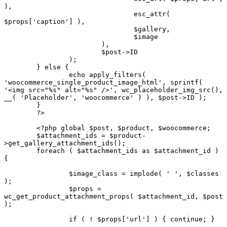
),

				esc_attr( 
$props['caption'] ),

				$gallery,

				$image

			),

			$post->ID

		);

	} else {

		echo apply_filters( 
'woocommerce_single_product_image_html', sprintf( 
'<img src="%s" alt="%s" />', wc_placeholder_img_src(), 
__( 'Placeholder', 'woocommerce' ) ), $post->ID );

	}

	?>

	<?php global $post, $product, $woocommerce;

	$attachment_ids = $product-
>get_gallery_attachment_ids();

	foreach ( $attachment_ids as $attachment_id ) 
{

		$image_class = implode( ' ', $classes 
);

		$props = 
wc_get_product_attachment_props( $attachment_id, $post 
);

		if ( ! $props['url'] ) { continue; }
