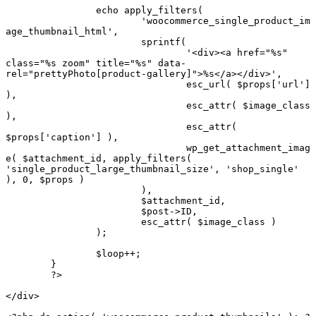
		echo apply_filters(

			'woocommerce_single_product_im
age_thumbnail_html',

			sprintf(

				'<div><a href="%s" 
class="%s zoom" title="%s" data-
rel="prettyPhoto[product-gallery]">%s</a></div>',

				esc_url( $props['url'] 
),

				esc_attr( $image_class 
),

				esc_attr( 
$props['caption'] ),

				wp_get_attachment_imag
e( $attachment_id, apply_filters( 
'single_product_large_thumbnail_size', 'shop_single' 
), 0, $props )

			),

			$attachment_id,

			$post->ID,

			esc_attr( $image_class )

		);

		$loop++;

	}

	?>

</div>
