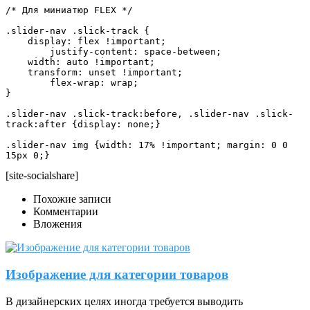
/* Для миниатюр FLEX */

.slider-nav .slick-track {

    display: flex !important;

	justify-content: space-between;

    width: auto !important;

    transform: unset !important;

	flex-wrap: wrap;

}

.slider-nav .slick-track:before, .slider-nav .slick-
track:after {display: none;}

.slider-nav img {width: 17% !important; margin: 0 0 
15px 0;}
[site-socialshare]
Похожие записи
Комментарии
Вложения
Изображение для категории товаров
В дизайнерских целях иногда требуется выводить