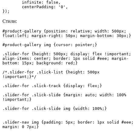
	infinite: false,

	centerPadding: '0',

});
Стили:
#product-gallery {position: relative; width: 500px; 
float:left; margin-right: 50px; margin-bottom: 30px;}

#product-gallery img {cursor: pointer;}

.slider-for {height: 500px; display: flex !important; 
align-items: center; border: 1px solid #eee; margin-
bottom: 15px; background: red;}

/*.slider-for .slick-list {height: 500px 
!important;}*/

.slider-for .slick-track {display: flex;}

.slider-for .slick-slide {margin: auto; width: 100% 
!important;}

.slider-for .slick-slide img {width: 100%;}

.slider-nav img {padding: 5px; border: 1px solid #eee; 
margin: 0 7px;}
