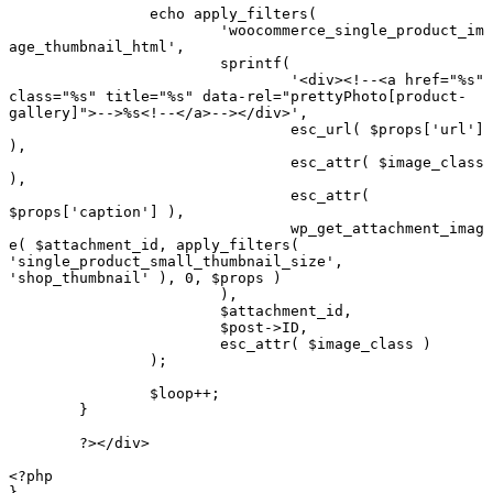
		echo apply_filters(

			'woocommerce_single_product_im
age_thumbnail_html',

			sprintf(

				'<div><!--<a href="%s" 
class="%s" title="%s" data-rel="prettyPhoto[product-
gallery]">-->%s<!--</a>--></div>',

				esc_url( $props['url'] 
),

				esc_attr( $image_class 
),

				esc_attr( 
$props['caption'] ),

				wp_get_attachment_imag
e( $attachment_id, apply_filters( 
'single_product_small_thumbnail_size', 
'shop_thumbnail' ), 0, $props )

			),

			$attachment_id,

			$post->ID,

			esc_attr( $image_class )

		);

		$loop++;

	}

	?></div>

<?php

}