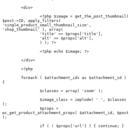
	<div>

		<?php $image = get_the_post_thumbnail( 
$post->ID, apply_filters( 
'single_product_small_thumbnail_size', 
'shop_thumbnail' ), array(

		'title' => $props['title'],

		'alt' => $props['alt'],

		) ); ?> 

		<?php echo $image; ?>

	</div> 

	<?php

	foreach ( $attachment_ids as $attachment_id ) 
{

		$classes = array( 'zoom' );

		$image_class = implode( ' ', $classes 
);

		$props = 
wc_get_product_attachment_props( $attachment_id, $post 
);

		if ( ! $props['url'] ) { continue; }
