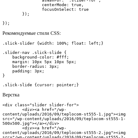
		asNavFor: '.slider-for',

		centerMode: true,

		focusOnSelect: true

	});   

});
Рекомендуемые стили CSS:
.slick-slider {width: 100%; float: left;}

.slider-nav .slick-slide {

    background-color: #fff;

    margin: 10px 5px 10px 5px;

    border-radius: 3px;

    padding: 3px;

}

.slick-slide {cursor: pointer;}
Верстка
<div class="slider slider-for">

	<div><a href="/wp-
content/uploads/2016/09/teplocom-st555-1.jpg"><img 
src="/wp-content/uploads/2016/09/teplocom-st555-1-
500x500.jpg"></a></div>

	<div><a href="/wp-
content/uploads/2016/09/teplocom-st555-2.jpg"><img 
src="/wp-content/uploads/2016/09/teplocom-st555-2-