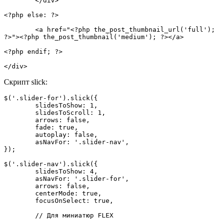
	</div>

<?php else: ?>

	<a href="<?php the_post_thumbnail_url('full'); 
?>"><?php the_post_thumbnail('medium'); ?></a>

<?php endif; ?>

</div>
Скрипт slick:
$('.slider-for').slick({

	slidesToShow: 1,

	slidesToScroll: 1,

	arrows: false,

	fade: true,

	autoplay: false,

	asNavFor: '.slider-nav',

});

$('.slider-nav').slick({

	slidesToShow: 4,

	asNavFor: '.slider-for',

	arrows: false,

	centerMode: true,

	focusOnSelect: true,

	// Для миниатюр FLEX
