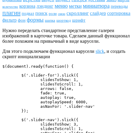
меню
миниатюра
метки
лэндинг
корзина
переводы
количество
плагин
скроллинг
поиск
сортировка
слайдер
подвал
роли
связи
формы
фильтр
фон
шрифт
шапка
шорткод
Нужно переделать стандартное представление галереи
изображений в карточке товара. Сделаем данный функционал
более похожим на привычный в виде карусели.
Для этого подключаем функционал карусели
slick
, и создать
скрипт инициализации
$(document).ready(function() {   

	$('.slider-for').slick({

		slidesToShow: 1,

		slidesToScroll: 1,

		arrows: false,

		fade: true,

		autoplay: true,

		autoplaySpeed: 6000,

		asNavFor: '.slider-nav'

	});

	$('.slider-nav').slick({

		slidesToShow: 3,

		slidesToScroll: 1,
