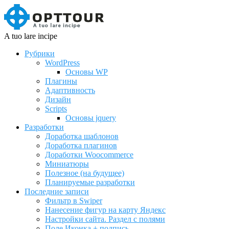
A tuo lare incipe
Рубрики
WordPress
Основы WP
Плагины
Адаптивность
Дизайн
Scripts
Основы jquery
Разработки
Доработка шаблонов
Доработка плагинов
Доработки Woocommerce
Миниатюры
Полезное (на будущее)
Планируемые разработки
Последние записи
Фильтр в Swiper
Нанесение фигур на карту Яндекс
Настройки сайта. Раздел с полями
Поле Иконка + подпись