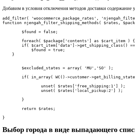
Добавим в условия отключения методов доставки содержание у 
add_filter( 'woocommerce_package_rates', 'njengah_filte
function njengah_filter_shipping_methods( $rates, $pack
	$found = false;

	foreach( $package['contents'] as $cart_item ) {

        if( $cart_item['data']->get_shipping_class() == 'luxmobily' )

            $found = true;

    }	

	$excluded_states = array( 'MU','SO' );

	if( in_array( WC()->customer->get_billing_state(), $excluded_states ) && $found == true ) {

		unset( $rates['free_shipping:1'] );

		unset( $rates['local_pickup:2'] );

	}

	return $rates;

}
Выбор города в виде выпадающего спис