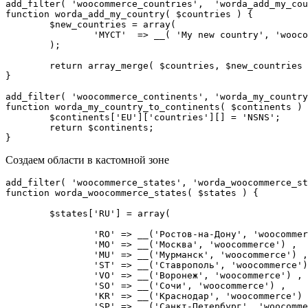
add_filter( 'woocommerce_countries',  'worda_add_my_cou
function worda_add_my_country( $countries ) {

	$new_countries = array(

		'MYCT'  => __( 'My new country', 'woocommerce' ),

	);

	return array_merge( $countries, $new_countries );

}

add_filter( 'woocommerce_continents', 'worda_my_country
function worda_my_country_to_continents( $continents ) 
	$continents['EU']['countries'][] = 'NSNS';

	return $continents;

}
Создаем области в кастомной зоне
add_filter( 'woocommerce_states', 'worda_woocommerce_st
function worda_woocommerce_states( $states ) {

	$states['RU'] = array(

		'RO' => __('Ростов-на-Дону', 'woocommerce') ,

		'MO' => __('Москва', 'woocommerce') ,

		'MU' => __('Мурманск', 'woocommerce') ,

		'ST' => __('Ставрополь', 'woocommerce') ,

		'VO' => __('Воронеж', 'woocommerce') ,

		'SO' => __('Сочи', 'woocommerce') ,

		'KR' => __('Краснодар', 'woocommerce') ,

		'SP' => __('Санкт-Петербург', 'woocommerce') ,
