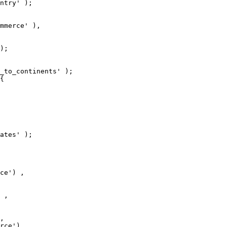
ntry' );

_to_continents' );

{

ates' );
