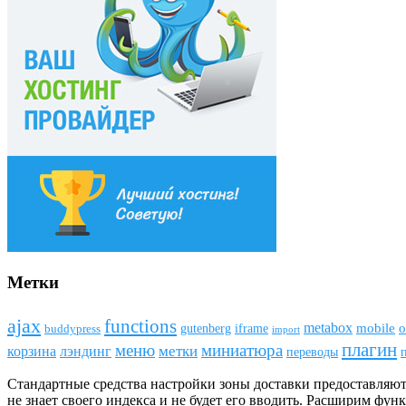
Метки
ajax
funсtions
metabox
mobile
o
gutenberg
iframe
buddypress
import
плагин
меню
миниатюра
метки
лэндинг
корзина
переводы
Стандартные средства настройки зоны доставки предоставляют 
не знает своего индекса и не будет его вводить. Расширим фун