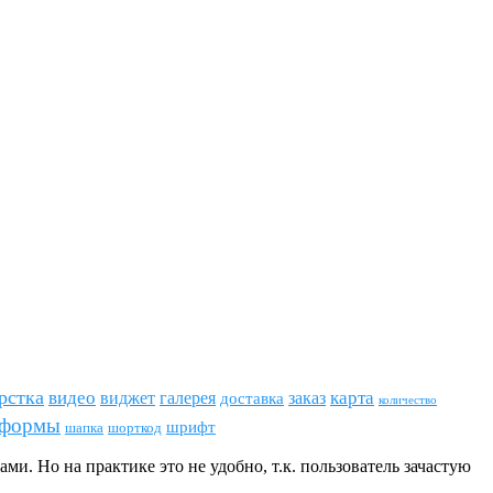
рстка
видео
виджет
карта
галерея
заказ
доставка
количество
формы
шрифт
шапка
шорткод
. Но на практике это не удобно, т.к. пользователь зачастую