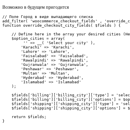
Возможно в будущем пригодится
// Поле Город в виде выпадающего списка

add_filter( 'woocommerce_checkout_fields' , 'override_c
function override_checkout_city_fields( $fields ) {

    // Define here in the array your desired cities (Here an example of cities)

    $option_cities = array(

         '' => __( 'Select your city' ),

        'Karachi' => 'Karachi',

        'Lahore' => 'Lahore',

        'Faisalabad' => 'Faisalabad',

        'Rawalpindi' => 'Rawalpindi',

        'Gujranwala' => 'Gujranwala',

        'Peshawar' => 'Peshawar',

        'Multan' => 'Multan',

        'Hyderabad' => 'Hyderabad',

        'Islamabad' => 'Islamabad'

    );

    $fields['billing']['billing_city']['type'] = 'select';

    $fields['billing']['billing_city']['options'] = $option_cities;

    $fields['shipping']['shipping_city']['type'] = 'select';

    $fields['shipping']['shipping_city']['options'] = $option_cities;

    return $fields;

}