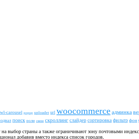
woocommerce
админка
ве
wl-carousel
url
uploader
popup
скроллинг
поиск
сортировка
фильтр
слайдер
фон
подвал
роли
связи
на выбор страны а также ограничивают зону почтовыми индексами
кционал добавив вместо индекса список городов.