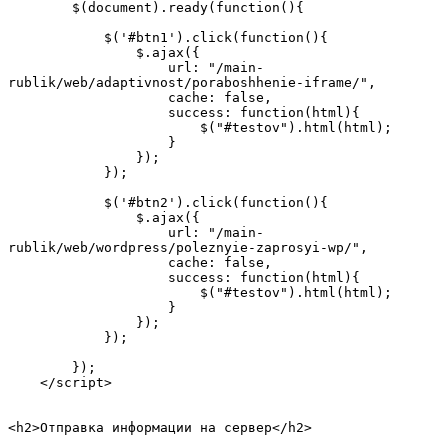
        $(document).ready(function(){  

            $('#btn1').click(function(){  

                $.ajax({  

                    url: "/main-
rublik/web/adaptivnost/poraboshhenie-iframe/",  

                    cache: false,  

                    success: function(html){  

                        $("#testov").html(html);  

                    }  

                });  

            });  

            $('#btn2').click(function(){  

                $.ajax({  

                    url: "/main-
rublik/web/wordpress/poleznyie-zaprosyi-wp/",  

                    cache: false,  

                    success: function(html){  

                        $("#testov").html(html);  

                    }  

                });  

            });  

        });  

    </script> 

<h2>Отправка информации на сервер</h2>
