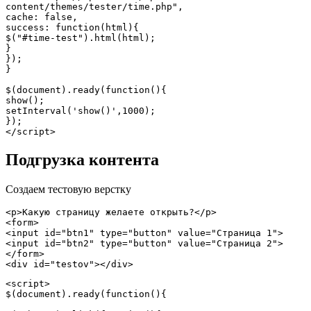
content/themes/tester/time.php",

cache: false,

success: function(html){

$("#time-test").html(html);

}

});

}

$(document).ready(function(){

show();

setInterval('show()',1000);

});

</script>
Подгрузка контента
Создаем тестовую верстку
<p>Какую страницу желаете открыть?</p>

<form>

<input id="btn1" type="button" value="Страница 1">

<input id="btn2" type="button" value="Страница 2">

</form>

<div id="testov"></div>
<script>

$(document).ready(function(){
