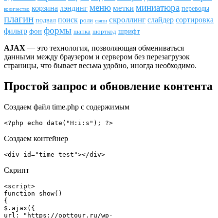
меню
миниатюра
метки
лэндинг
корзина
переводы
количество
плагин
скроллинг
поиск
сортировка
слайдер
подвал
роли
связи
формы
фильтр
фон
шрифт
шапка
шорткод
AJAX
— это технология, позволяющая обмениваться
данными между браузером и сервером без перезагрузок
страницы, что бывает весьма удобно, иногда необходимо.
Простой запрос и обновление контента
Создаем файл time.php с содержимым
<?php echo date("H:i:s"); ?>
Создаем контейнер
<div id="time-test"></div>
Скрипт
<script>

function show()

{

$.ajax({

url: "https://opttour.ru/wp-