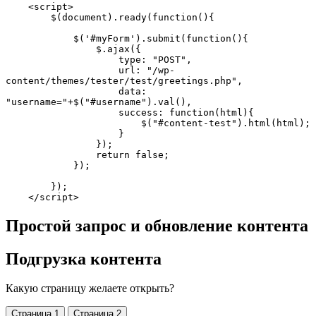
    <script>  

        $(document).ready(function(){  

            $('#myForm').submit(function(){  

                $.ajax({  

                    type: "POST",  

                    url: "/wp-
content/themes/tester/test/greetings.php",  

                    data: 
"username="+$("#username").val(),  

                    success: function(html){  

                        $("#content-test").html(html);  

                    }  

                });  

                return false;  

            });  

        });  

    </script>
Простой запрос и обновление контента
Подгрузка контента
Какую страницу желаете открыть?