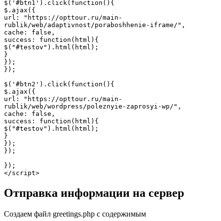
$('#btn1').click(function(){

$.ajax({

url: "https://opttour.ru/main-
rublik/web/adaptivnost/poraboshhenie-iframe/",

cache: false,

success: function(html){

$("#testov").html(html);

}

});

});

$('#btn2').click(function(){

$.ajax({

url: "https://opttour.ru/main-
rublik/web/wordpress/poleznyie-zaprosyi-wp/",

cache: false,

success: function(html){

$("#testov").html(html);

}

});

});

});

</script>
Отправка информации на сервер
Создаем файл greetings.php с содержимым