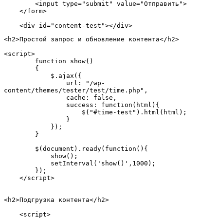
        <input type="submit" value="Отправить">  

    </form>  

    <div id="content-test"></div>  
<h2>Простой запрос и обновление контента</h2>

<script>  

        function show()  

        {  

            $.ajax({  

                url: "/wp-
content/themes/tester/test/time.php",  

                cache: false,  

                success: function(html){  

                    $("#time-test").html(html);  

                }  

            });  

        }  

        $(document).ready(function(){  

            show();  

            setInterval('show()',1000);  

        });  

    </script> 

<h2>Подгрузка контента</h2>

    <script>  
