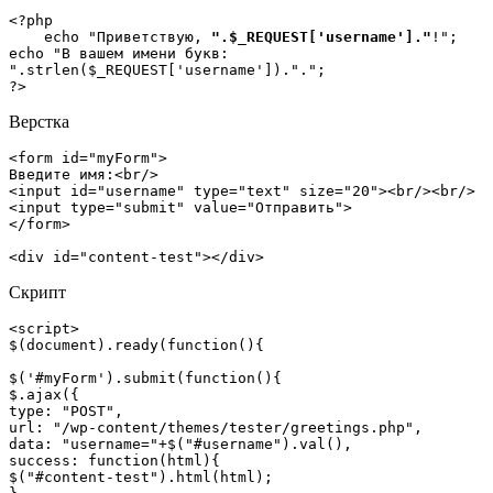
<?php   

    echo "Приветствую, 
".$_REQUEST['username']."
!";  

echo "В вашем имени букв: 
".strlen($_REQUEST['username']).".";  

?>
Верстка
<form id="myForm">

Введите имя:<br/>

<input id="username" type="text" size="20"><br/><br/>

<input type="submit" value="Отправить">

</form>

<div id="content-test"></div>
Скрипт
<script>

$(document).ready(function(){

$('#myForm').submit(function(){

$.ajax({

type: "POST",

url: "/wp-content/themes/tester/greetings.php",

data: "username="+$("#username").val(),

success: function(html){

$("#content-test").html(html);
