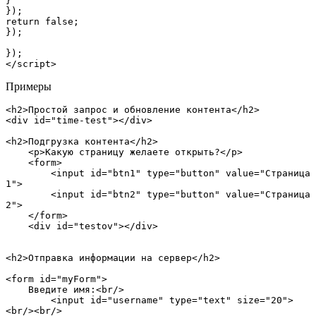
}

});

return false;

});

});

</script>
Примеры
<h2>Простой запрос и обновление контента</h2>

<div id="time-test"></div>

<h2>Подгрузка контента</h2>

    <p>Какую страницу желаете открыть?</p>  

    <form>  

        <input id="btn1" type="button" value="Страница 
1">   

        <input id="btn2" type="button" value="Страница 
2">  

    </form>  

    <div id="testov"></div>

<h2>Отправка информации на сервер</h2>

<form id="myForm">  

    Введите имя:<br/>  

        <input id="username" type="text" size="20">
<br/><br/>  
