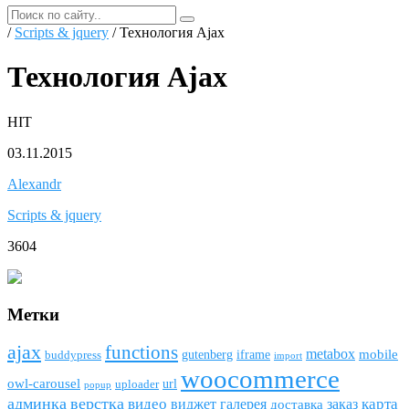
/
Scripts & jquery
/ Технология Ajax
Технология Ajax
HIT
03.11.2015
Alexandr
Scripts & jquery
3604
Метки
ajax
funсtions
metabox
mobile
gutenberg
iframe
buddypress
import
woocommerce
owl-carousel
url
uploader
popup
админка
верстка
видео
виджет
карта
галерея
заказ
доставка